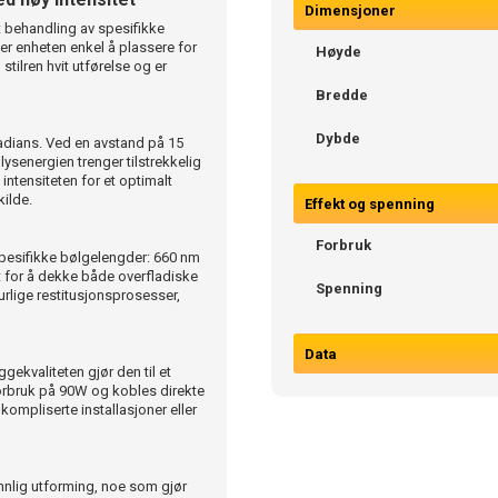
Dimensjoner
et behandling av spesifikke
 enheten enkel å plassere for
Høyde
stilren hvit utførelse og er
Bredde
Dybde
rradians. Ved en avstand på 15
ysenergien trenger tilstrekkelig
intensiteten for et optimalt
kilde.
Effekt og spenning
Forbruk
pesifikke bølgelengder: 660 nm
t for å dekke både overfladiske
Spenning
rlige restitusjonsprosesser,
Data
ekvaliteten gjør den til et
 forbruk på 90W og kobles direkte
 kompliserte installasjoner eller
nnlig utforming, noe som gjør