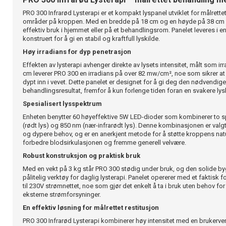
PRO 300 Infrarød Lysterapi er et kompakt lyspanel utviklet for målrett
områder på kroppen. Med en bredde på 18 cm og en høyde på 38 cm er
effektiv bruk i hjemmet eller på et behandlingsrom. Panelet leveres i en 
konstruert for å gi en stabil og kraftfull lyskilde.
Høy irradians for dyp penetrasjon
Effekten av lysterapi avhenger direkte av lysets intensitet, målt som i
cm leverer PRO 300 en irradians på over 82 mw/cm², noe som sikrer at l
dypt inn i vevet. Dette panelet er designet for å gi deg den nødvendige 
behandlingsresultat, fremfor å kun forlenge tiden foran en svakere lys
Spesialisert lysspektrum
Enheten benytter 60 høyeffektive 5W LED-dioder som kombinerer to s
(rødt lys) og 850 nm (nær-infrarødt lys). Denne kombinasjonen er valg
og dypere behov, og er en anerkjent metode for å støtte kroppens natu
forbedre blodsirkulasjonen og fremme generell velvære.
Robust konstruksjon og praktisk bruk
Med en vekt på 3 kg står PRO 300 stødig under bruk, og den solide bygg
pålitelig verktøy for daglig lysterapi. Panelet opererer med et faktisk
til 230V strømnettet, noe som gjør det enkelt å ta i bruk uten behov for
eksterne strømforsyninger.
En effektiv løsning for målrettet restitusjon
PRO 300 Infrarød Lysterapi kombinerer høy intensitet med en brukerve