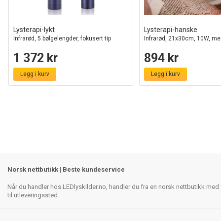
Lysterapi-lykt
Lysterapi-hanske
Infrarød, 5 bølgelengder, fokusert tip
Infrarød, 21x30cm, 10W, med
1 372 kr
894 kr
Legg i kurv
Legg i kurv
Norsk nettbutikk | Beste kundeservice
Når du handler hos LEDlyskilder.no, handler du fra en norsk nettbutikk med f
til utleveringssted.