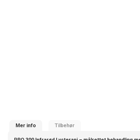
Mer info
Tilbehør
PRO 300 Infrarød Lysterapi – målrettet behandling me