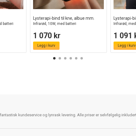
Lysterapi-bind til kne, albue mm.
Lysterapi-bi
 batteri
Infrarød, 10W, med batteri
Infrarød, med
1 070 kr
1 091 
Legg i kurv
Legg i kurv
antastisk kundeservice og lynrask levering. Alle priser er selvfølgelig inklude