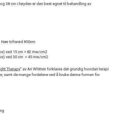
og 38 cm i høyden er den best egnet til behandling av
 Nær Infrarød 850nm
tyrke) ved 15 cm > 82 mw/cm2
styrke) ved 30 cm > 45 mw/cm2
ight Therapy
" av Ari Whitten forklares det grundig hvordan terapi
rer, samt de mange fordelene ved å bruke denne formen for
ing