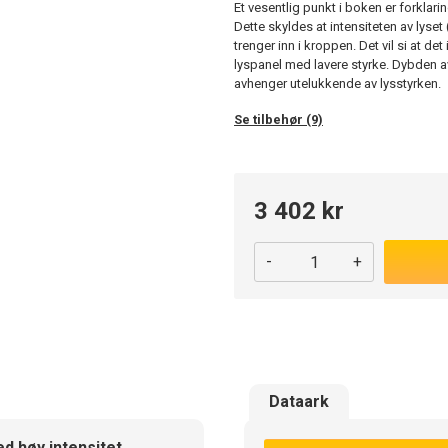
Et vesentlig punkt i boken er forklar
Dette skyldes at intensiteten av lyset (
trenger inn i kroppen. Det vil si at de
lyspanel med lavere styrke. Dybden a
avhenger utelukkende av lysstyrken.
Se tilbehør (9)
3 402 kr
-
+
Dataark
d høy intensitet