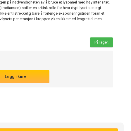
ingen på nødvendigheten av å bruke et lyspanel med høy intensitet.
irradiansen) spiller en kritisk rolle for hvor dypt lysets energi
t ikke er tilstrekkelig bare å forlenge eksponeringstiden foran et
v lysets penetrasjon i kroppen økes ikke med lengre tid, men
På lager.
Legg i kurv