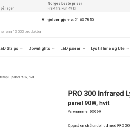
Norges beste priser
 på lager
Frakt fra kun 49 kr.
Vi hjelper gjerne:
21 60 78 50
LED Strips
Downlights
LED pærer
Lys til Inne og Ute
erapi - panel 90W, hvit
PRO 300 Infrarød L
panel 90W, hvit
Varenummer
20035-0
Oppnå en strålende hud med PRO 300 I