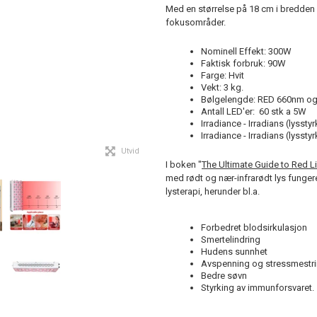
Med en størrelse på 18 cm i bredden 
fokusområder.
Nominell Effekt: 300W
Faktisk forbruk: 90W
Farge: Hvit
Vekt: 3 kg.
Bølgelengde: RED 660nm og
Antall LED'er: 60 stk a 5W
Irradiance - Irradians (lyss
Irradiance - Irradians (lys
Utvid
I boken "
The Ultimate Guide to Red L
med rødt og nær-infrarødt lys funge
lysterapi, herunder bl.a.
Forbedret blodsirkulasjon
Smertelindring
Hudens sunnhet
Avspenning og stressmestr
Bedre søvn
Styrking av immunforsvaret.