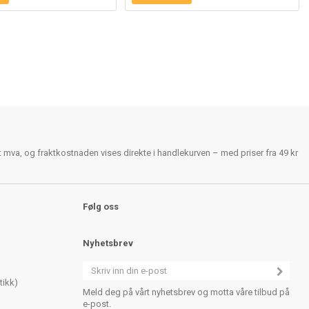
rt mva, og fraktkostnaden vises direkte i handlekurven – med priser fra 49 kr
Følg oss
Nyhetsbrev
tikk)
Meld deg på vårt nyhetsbrev og motta våre tilbud på
e-post.