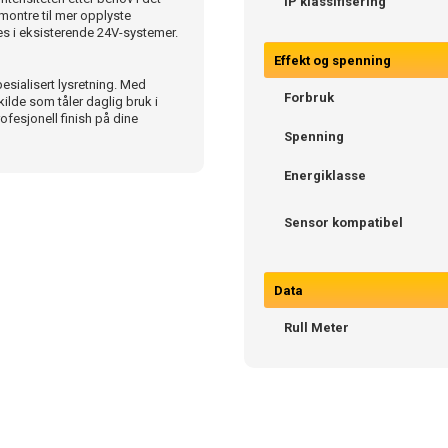
IP klassifisering
smontre til mer opplyste
eres i eksisterende 24V-systemer.
Effekt og spenning
pesialisert lysretning. Med
Forbruk
kilde som tåler daglig bruk i
ofesjonell finish på dine
Spenning
Energiklasse
Sensor kompatibel
Data
Rull Meter