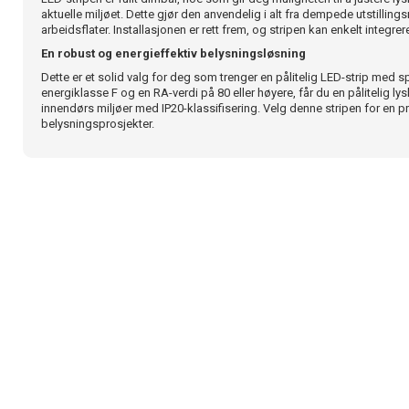
aktuelle miljøet. Dette gjør den anvendelig i alt fra dempede utstilling
arbeidsflater. Installasjonen er rett frem, og stripen kan enkelt integr
En robust og energieffektiv belysningsløsning
Dette er et solid valg for deg som trenger en pålitelig LED-strip med s
energiklasse F og en RA-verdi på 80 eller høyere, får du en pålitelig lys
innendørs miljøer med IP20-klassifisering. Velg denne stripen for en pr
belysningsprosjekter.