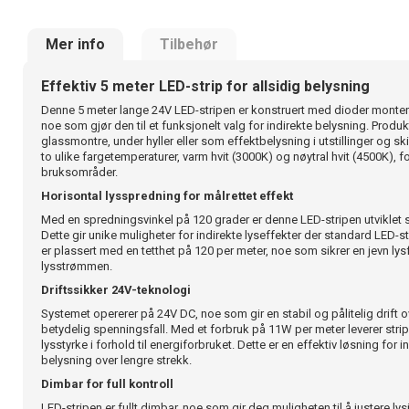
Mer info
Tilbehør
Effektiv 5 meter LED-strip for allsidig belysning
Denne 5 meter lange 24V LED-stripen er konstruert med dioder montert
noe som gjør den til et funksjonelt valg for indirekte belysning. Produk
glassmontre, under hyller eller som effektbelysning i utstillinger og skil
to ulike fargetemperaturer, varm hvit (3000K) og nøytral hvit (4500K), f
bruksområder.
Horisontal lysspredning for målrettet effekt
Med en spredningsvinkel på 120 grader er denne LED-stripen utviklet sp
Dette gir unike muligheter for indirekte lyseffekter der standard LED-str
er plassert med en tetthet på 120 per meter, noe som sikrer en jevn lys
lysstrømmen.
Driftssikker 24V-teknologi
Systemet opererer på 24V DC, noe som gir en stabil og pålitelig drift 
betydelig spenningsfall. Med et forbruk på 11W per meter leverer str
lysstyrke i forhold til energiforbruket. Dette er en effektiv løsning for 
belysning over lengre strekk.
Dimbar for full kontroll
LED-stripen er fullt dimbar, noe som gir deg muligheten til å justere lys