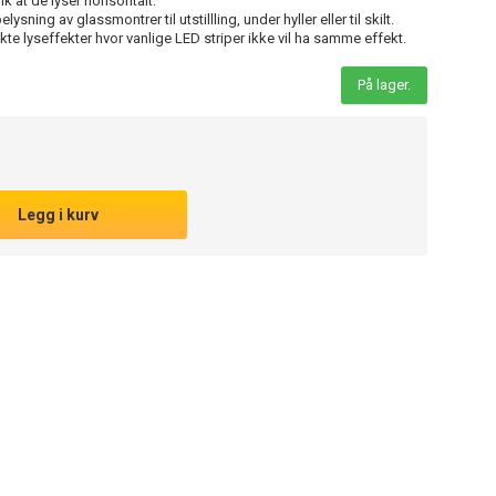
k at de lyser horisontalt.
ysning av glassmontrer til utstillling, under hyller eller til skilt.
kte lyseffekter hvor vanlige LED striper ikke vil ha samme effekt.
På lager.
Legg i kurv