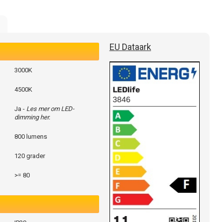
EU Dataark
3000K
4500K
Ja -
Les mer om LED-
dimming her.
800 lumens
120 grader
>= 80