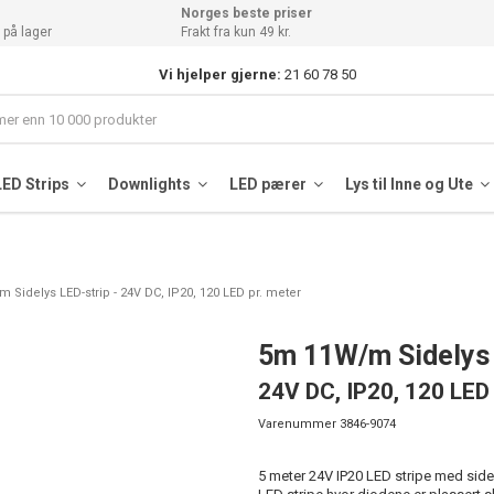
Norges beste priser
 på lager
Frakt fra kun 49 kr.
Vi hjelper gjerne:
21 60 78 50
LED Strips
Downlights
LED pærer
Lys til Inne og Ute
 Sidelys LED-strip - 24V DC, IP20, 120 LED pr. meter
5m 11W/m Sidelys 
24V DC, IP20, 120 LED 
Varenummer
3846-9074
5 meter 24V IP20 LED stripe med side