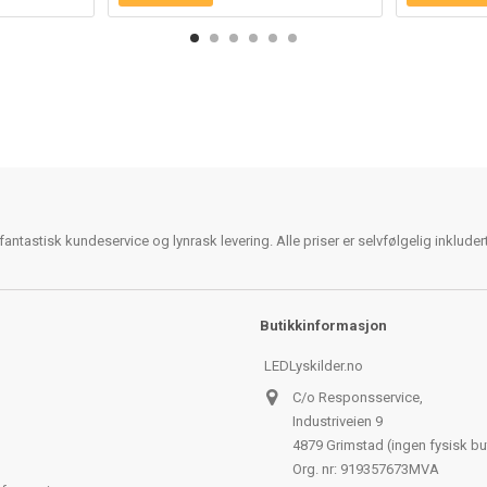
antastisk kundeservice og lynrask levering. Alle priser er selvfølgelig inklude
Butikkinformasjon
LEDLyskilder.no
C/o Responsservice,
Industriveien 9
4879 Grimstad (ingen fysisk bu
Org. nr: 919357673MVA