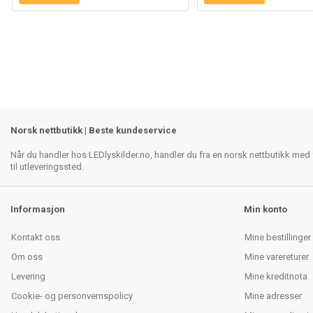
Norsk nettbutikk | Beste kundeservice
Når du handler hos LEDlyskilder.no, handler du fra en norsk nettbutikk med f
til utleveringssted.
Informasjon
Min konto
Kontakt oss
Mine bestillinger
Om oss
Mine varereturer
Levering
Mine kreditnota
Cookie- og personvernspolicy
Mine adresser