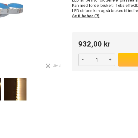
LED stripe hvor diodene er plassert sli
Kan med fordel bruke til f eks effektbel
LED stripen kan også brukes til indire
Se tilbehør (7)
932,00 kr
-
+
Utvid