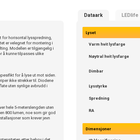
Dataark
LEDlife
Lyset
 for horisontal lysspredning,
tet er velegnet for montering i
Varm hvit lysfarge
ting. Modellen er tilgjengelig i
or å kunne tilpasses ulike
Nøytral hvit lysfarge
Dimbar
esifikt for å lyse ut mot siden.
iper ikke strekker til. Diodene
flate uten synlige avbrudd i
Lysstyrke
Spredning
over hele 5-meterslengden uten
RA
ipen 800 lumen, noe som gir god
installasjoner som krever jevn
Dimensjoner
intensiteten etter behov i det