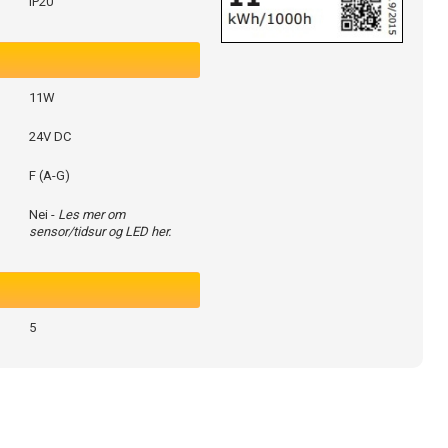
IP20
11W
24V DC
F (A-G)
Nei -
Les mer om
sensor/tidsur og LED her.
5