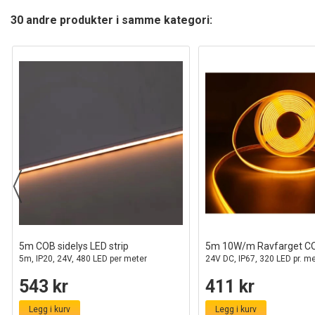
30 andre produkter i samme kategori:
5m COB sidelys LED strip
5m 10W/m Ravfarget CO
5m, IP20, 24V, 480 LED per meter
24V DC, IP67, 320 LED pr. m
543 kr
411 kr
Legg i kurv
Legg i kurv