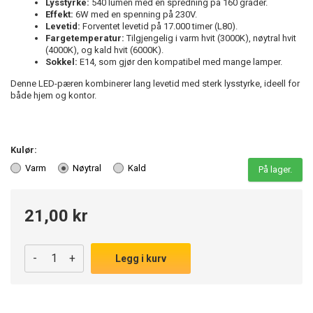
Lysstyrke:
540 lumen med en spredning på 160 grader.
Effekt:
6W med en spenning på 230V.
Levetid:
Forventet levetid på 17.000 timer (L80).
Fargetemperatur:
Tilgjengelig i varm hvit (3000K), nøytral hvit
(4000K), og kald hvit (6000K).
Sokkel:
E14, som gjør den kompatibel med mange lamper.
Denne LED-pæren kombinerer lang levetid med sterk lysstyrke, ideell for
både hjem og kontor.
Kulør:
Varm
Nøytral
Kald
På lager.
21,00 kr
-
+
Legg i kurv