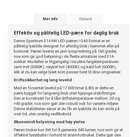
Mer info
Dataark
Effektiv og pålitelig LED-pære for daglig bruk
Denne Spectrum E14 6W LED-pæren i G45-format er en
pålitelig lyskilde designet for allsidig bruk i hjemmet eller på
kontoret. Pæren leverer en jevn lysspredning på 160 grader,
noe som gir god belysning i de fleste armaturer med E14-
sokkel. Modellen er tilgjengelig i tre ulike fargetemperaturer:
varm hvit (3000K), nøytral hvit (4000K) og kald hvit (6000K),
slik at du kan velge lyset som passer best til dine omgivelser.
Driftssikkerhet og lang levetid
Med en forventet levetid på 17 000 timer (L80) er dette en
pære bygget for langvarig bruk uten hyppige utskiftninger.
Den er konstruert for å tåle driftstemperaturer mellom -20 og
+40 grader, noe som gjør den robust nok for varierte miljøer.
Denne stabiliteten sikrer at du får en lyskilde du kan stole på
over tid, uten unødig vedlikehold.
Økonomisk belysning med høy ytelse
Pæren bruker kun 6W for å generere 540 lumen, noe som gir et
effektivt lysutbytte i forhold til strømforbruket. Dette gjør den