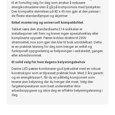
til et fornuftig valg for deg som ønsker å redusere
energikostnadene uten å gå på kompromiss med lysstyrken.
Den kompakte størrelsen på 82 x 45 mm gjør at den passer i
de fleste standardlamper og skjermer.
Enkel montering og universell kompatibilitet
Takket være den standardiserte E14-sokkelen er
installasjonen rett frem og krever ingen spesialverktøy eller
kompliserte oppsett. Pæren kobles direkte til 230V
strømnettet, noe som gjør den klar til bruk umiddelbart. Dette
er en praktisk løsning for deg som trenger en enkel og
funksjonell oppgradering av belysningen i verkstedet, gangen
eller arbeidsrommet.
Et solid valg for hverdagens belysningsbehov
Denne LED-pæren kombinerer god lyskvalitet med en robust
konstruksjon som er tilpasset praktisk bruk. Med 2 års garanti
og en energiklasse F, får du en pålitelig komponent som
leverer jevn belysning der du trenger det mest. Velg den
fargetemperaturen som best understøtter dine
arbeidsoppgaver og sikre deg en effektiv belysningsløsning i
dag.