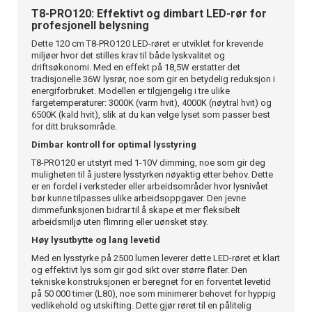
T8-PRO120: Effektivt og dimbart LED-rør for
profesjonell belysning
Dette 120 cm T8-PRO120 LED-røret er utviklet for krevende
miljøer hvor det stilles krav til både lyskvalitet og
driftsøkonomi. Med en effekt på 18,5W erstatter det
tradisjonelle 36W lysrør, noe som gir en betydelig reduksjon i
energiforbruket. Modellen er tilgjengelig i tre ulike
fargetemperaturer: 3000K (varm hvit), 4000K (nøytral hvit) og
6500K (kald hvit), slik at du kan velge lyset som passer best
for ditt bruksområde.
Dimbar kontroll for optimal lysstyring
T8-PRO120 er utstyrt med 1-10V dimming, noe som gir deg
muligheten til å justere lysstyrken nøyaktig etter behov. Dette
er en fordel i verksteder eller arbeidsområder hvor lysnivået
bør kunne tilpasses ulike arbeidsoppgaver. Den jevne
dimmefunksjonen bidrar til å skape et mer fleksibelt
arbeidsmiljø uten flimring eller uønsket støy.
Høy lysutbytte og lang levetid
Med en lysstyrke på 2500 lumen leverer dette LED-røret et klart
og effektivt lys som gir god sikt over større flater. Den
tekniske konstruksjonen er beregnet for en forventet levetid
på 50 000 timer (L80), noe som minimerer behovet for hyppig
vedlikehold og utskifting. Dette gjør røret til en pålitelig