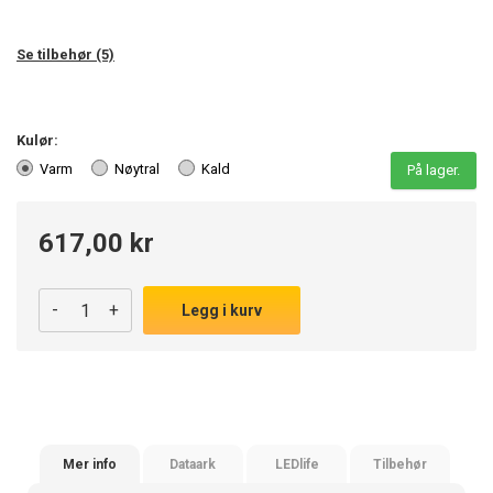
Se tilbehør (5)
Kulør:
Varm
Nøytral
Kald
På lager.
617,00 kr
-
+
Legg i kurv
Mer info
Dataark
LEDlife
Tilbehør