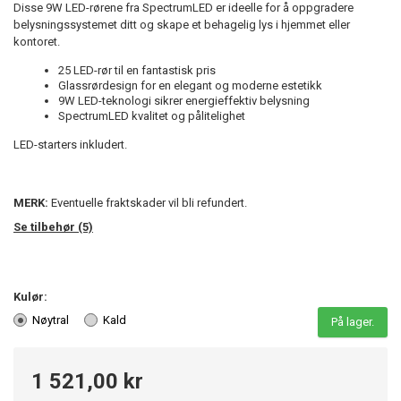
Disse 9W LED-rørene fra SpectrumLED er ideelle for å oppgradere
belysningssystemet ditt og skape et behagelig lys i hjemmet eller
kontoret.
25 LED-rør til en fantastisk pris
Glassrørdesign for en elegant og moderne estetikk
9W LED-teknologi sikrer energieffektiv belysning
SpectrumLED kvalitet og pålitelighet
LED-starters inkludert.
MERK:
Eventuelle fraktskader vil bli refundert.
Se tilbehør (5)
Kulør:
Nøytral
Kald
På lager.
1 521,00 kr