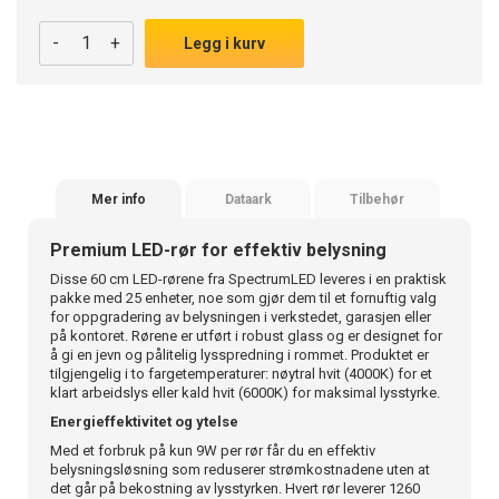
-
+
Legg i kurv
Mer info
Dataark
Tilbehør
Premium LED-rør for effektiv belysning
Disse 60 cm LED-rørene fra SpectrumLED leveres i en praktisk
pakke med 25 enheter, noe som gjør dem til et fornuftig valg
for oppgradering av belysningen i verkstedet, garasjen eller
på kontoret. Rørene er utført i robust glass og er designet for
å gi en jevn og pålitelig lysspredning i rommet. Produktet er
tilgjengelig i to fargetemperaturer: nøytral hvit (4000K) for et
klart arbeidslys eller kald hvit (6000K) for maksimal lysstyrke.
Energieffektivitet og ytelse
Med et forbruk på kun 9W per rør får du en effektiv
belysningsløsning som reduserer strømkostnadene uten at
det går på bekostning av lysstyrken. Hvert rør leverer 1260