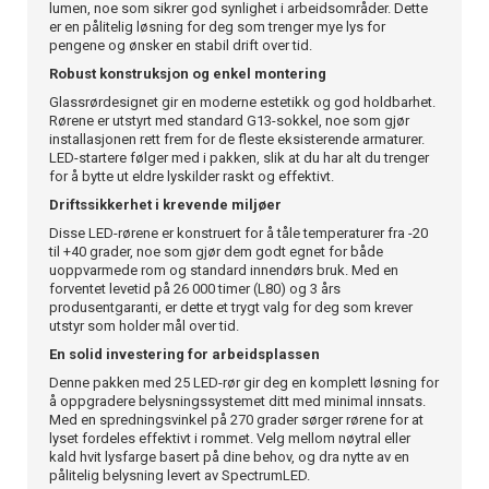
lumen, noe som sikrer god synlighet i arbeidsområder. Dette
er en pålitelig løsning for deg som trenger mye lys for
pengene og ønsker en stabil drift over tid.
Robust konstruksjon og enkel montering
Glassrørdesignet gir en moderne estetikk og god holdbarhet.
Rørene er utstyrt med standard G13-sokkel, noe som gjør
installasjonen rett frem for de fleste eksisterende armaturer.
LED-startere følger med i pakken, slik at du har alt du trenger
for å bytte ut eldre lyskilder raskt og effektivt.
Driftssikkerhet i krevende miljøer
Disse LED-rørene er konstruert for å tåle temperaturer fra -20
til +40 grader, noe som gjør dem godt egnet for både
uoppvarmede rom og standard innendørs bruk. Med en
forventet levetid på 26 000 timer (L80) og 3 års
produsentgaranti, er dette et trygt valg for deg som krever
utstyr som holder mål over tid.
En solid investering for arbeidsplassen
Denne pakken med 25 LED-rør gir deg en komplett løsning for
å oppgradere belysningssystemet ditt med minimal innsats.
Med en spredningsvinkel på 270 grader sørger rørene for at
lyset fordeles effektivt i rommet. Velg mellom nøytral eller
kald hvit lysfarge basert på dine behov, og dra nytte av en
pålitelig belysning levert av SpectrumLED.