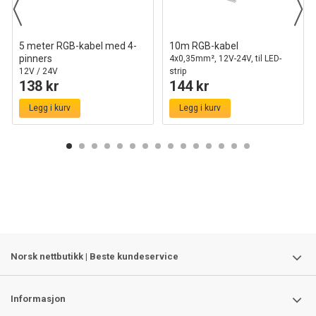
5 meter RGB-kabel med 4-
10m RGB-kabel
pinners
4x0,35mm², 12V-24V, til LED-
12V / 24V
strip
138 kr
144 kr
Legg i kurv
Legg i kurv
Norsk nettbutikk | Beste kundeservice
Informasjon