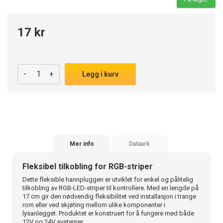
17 kr
-
+
Legg i kurv
Mer info
Dataark
Fleksibel tilkobling for RGB-striper
Dette fleksible hannpluggen er utviklet for enkel og pålitelig
tilkobling av RGB-LED-striper til kontrollere. Med en lengde på
17 cm gir den nødvendig fleksibilitet ved installasjon i trange
rom eller ved skjøting mellom ulike komponenter i
lysanlegget. Produktet er konstruert for å fungere med både
12V og 24V systemer.