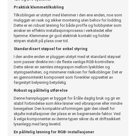
Praktisk klemmetilkobling
Tilkoblingen er utstyrt med klemmer i den ene enden, noe som
muliggjør en rask og sikker montering uten behov for lodding.
Dette er en robust løsning for både proffe og hobbyister som
ønsker en effektiv installasjonsprosess i verkstedet eller
hjemme. Klemmene gir god elektrisk kontakt og holder
stripen stabilt på plass over tid.
Standardisert støpsel for enkel styring
I den andre enden er pluggen utstyrt med et standard støpsel
som passer direkte inn i de fleste vanlige RGB-kontrollere.
Dette sikrer en sømløs integrasjon mellom lyskilden og
styringsenheten, og minimerer risikoen for feilkoblinger. Det er
en gjennomtenkt komponent som forenkler oppsettet av
fargestyrt belysning betydelig.
Robust og pålitelig utførelse
Denne hannpluggen er bygget for å tåle daglig bruk og gir en
stabil forbindelse som ikke løsner ved vibrasjoner eller mindre
bevegelser. Den kompakte utformingen gjør den ideell for
skjulte installasjoner der plass er en begrensende faktor. Ved
å velge komponenter av denne typen sikrer du et driftssikkert
lysanlegg med lang levetid.
En pålitelig løsning for RGB-installasjoner