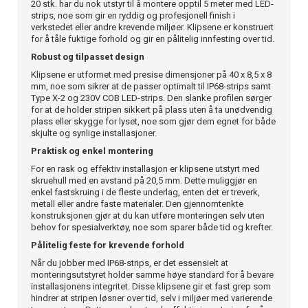
20 stk. har du nok utstyr til å montere opptil 5 meter med LED-
strips, noe som gir en ryddig og profesjonell finish i
verkstedet eller andre krevende miljøer. Klipsene er konstruert
for å tåle fuktige forhold og gir en pålitelig innfesting over tid.
Robust og tilpasset design
Klipsene er utformet med presise dimensjoner på 40 x 8,5 x 8
mm, noe som sikrer at de passer optimalt til IP68-strips samt
Type X-2 og 230V COB LED-strips. Den slanke profilen sørger
for at de holder stripen sikkert på plass uten å ta unødvendig
plass eller skygge for lyset, noe som gjør dem egnet for både
skjulte og synlige installasjoner.
Praktisk og enkel montering
For en rask og effektiv installasjon er klipsene utstyrt med
skruehull med en avstand på 20,5 mm. Dette muliggjør en
enkel fastskruing i de fleste underlag, enten det er treverk,
metall eller andre faste materialer. Den gjennomtenkte
konstruksjonen gjør at du kan utføre monteringen selv uten
behov for spesialverktøy, noe som sparer både tid og krefter.
Pålitelig feste for krevende forhold
Når du jobber med IP68-strips, er det essensielt at
monteringsutstyret holder samme høye standard for å bevare
installasjonens integritet. Disse klipsene gir et fast grep som
hindrer at stripen løsner over tid, selv i miljøer med varierende