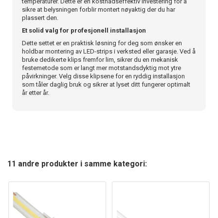
temperaturer. Dette er en kostnadseffektiv investering for å
sikre at belysningen forblir montert nøyaktig der du har
plassert den.
Et solid valg for profesjonell installasjon
Dette settet er en praktisk løsning for deg som ønsker en
holdbar montering av LED-strips i verksted eller garasje. Ved å
bruke dedikerte klips fremfor lim, sikrer du en mekanisk
festemetode som er langt mer motstandsdyktig mot ytre
påvirkninger. Velg disse klipsene for en ryddig installasjon
som tåler daglig bruk og sikrer at lyset ditt fungerer optimalt
år etter år.
11 andre produkter i samme kategori: