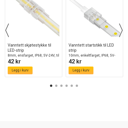
Vanntett skjøtestykke til
Vanntett startstikk til LED
LED-strip
strip
8mm, ensfarget, IP68, 5V-24V, til
10mm, enkeltfarget, IP68, 5V-
42 kr
42 kr
SMD og COB
24V
Legg i kurv
Legg i kurv