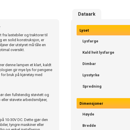
Dataark
y
Lyset
ra lastebiler og traktorer til
 en solid konstruksjon, er
Lysfarge
ljøer der utstyret må tåle en
timal oversikt.
Kald hvit lysfarge
Dimbar
er denne lampen et klart, kaldt
nologien gir mye lys for pengene
 for bruk på kjøretøy med
Lysstyrke
Spredning
ør den fullstendig støvtett og
 eller støvete arbeidsmiljøer,
Dimensjoner
Høyde
l på 10-30V DC. Dette gjør den
iler, tyngre maskiner eller
Bredde
ig og enkel installasjon.