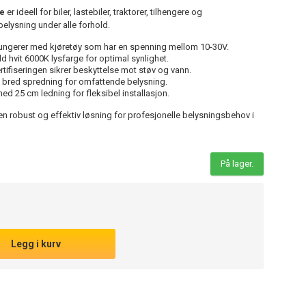
e
er ideell for biler, lastebiler, traktorer, tilhengere og
 belysning under alle forhold.
ngerer med kjøretøy som har en spenning mellom 10-30V.
d hvit 6000K lysfarge for optimal synlighet.
rtifiseringen sikrer beskyttelse mot støv og vann.
 bred spredning for omfattende belysning.
d 25 cm ledning for fleksibel installasjon.
n robust og effektiv løsning for profesjonelle belysningsbehov i
På lager.
Legg i kurv