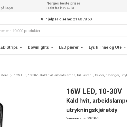
Norges beste priser
 på lager
Frakt fra kun 49 kr.
Vi hjelper gjerne:
21 60 78 50
LED Strips
Downlights
LED pærer
Lys til Inne og Ute
astere
16W LED, 10-30V - Kald hvit, arbeidslampe, bil, lastebil, traktor, tilhenger, ut
16W LED, 10-30V
Kald hvit, arbeidslampe, 
utrykningskjøretøy
Varenummer
29260-0