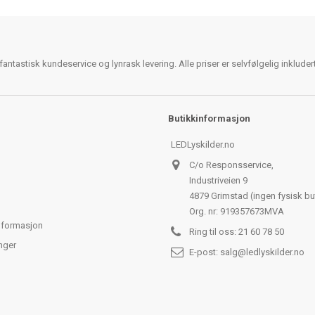
antastisk kundeservice og lynrask levering. Alle priser er selvfølgelig inklude
Butikkinformasjon
LEDLyskilder.no
C/o Responsservice,
Industriveien 9
4879 Grimstad (ingen fysisk bu
Org. nr: 919357673MVA
nformasjon
Ring til oss:
21 60 78 50
nger
E-post:
salg@ledlyskilder.no