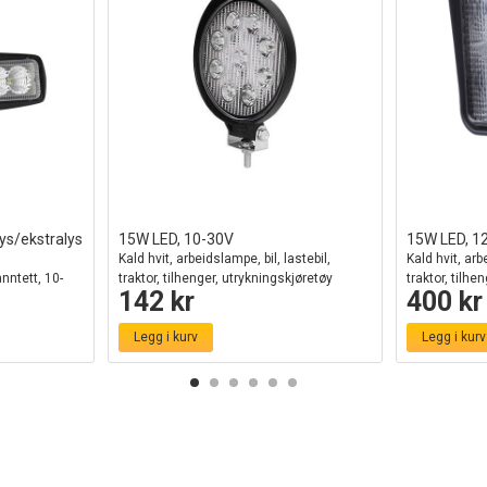
ys/ekstralys
15W LED, 10-30V
15W LED, 1
Kald hvit, arbeidslampe, bil, lastebil,
Kald hvit, arb
nntett, 10-
traktor, tilhenger, utrykningskjøretøy
traktor, tilhe
142 kr
400 kr
Legg i kurv
Legg i kurv