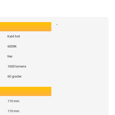
Kald hvit
6000K
Nei
1600 lumens
60 grader
110 mm.
110 mm.