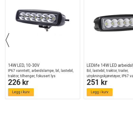
14W LED, 10-30V
LEDlife 14W LED arbeidsl
IP67 vanntett, arbeidslampe, bil, lastebil,
Bil, lastebil, traktor, trailer,
traktor, tilhenger, fokusert lys
utrykningskjøretøyer, IP67 va
226 kr
251 kr
30V
Legg i kurv
Legg i kurv