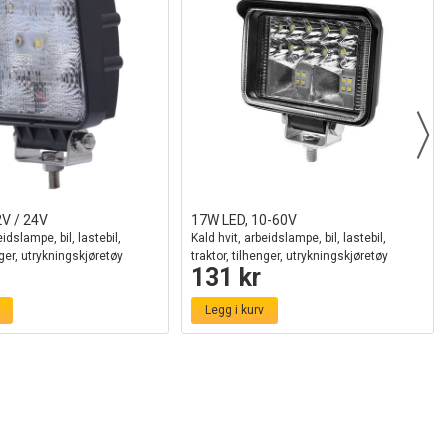
2V / 24V
17W LED, 10-60V
eidslampe, bil, lastebil,
Kald hvit, arbeidslampe, bil, lastebil,
nger, utrykningskjøretøy
traktor, tilhenger, utrykningskjøretøy
131 kr
Legg i kurv