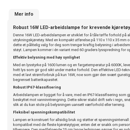
Mer info
Robust 16W LED-arbeidslampe for krevende kjøretø
Denne 16W LED-arbeidslampen er utviklet for å tåle tøffe forhold på alt f
utrykningskjøretøy. Med en kompakt utførelse på 110 x 110 x 35 mm og
dette et pålitelig valg for deg som trenger kraftig belysning i arbeidsmi
støyt. Lampen kommer i én variant med 60 graders lysspredning for op
Effektiv belysning med høy synlighet
Med en lysstyrke på 1600 lumen og en fargetemperatur på 6000K, lever
hvitt lys som gir god sikt under mørke forhold. Den effektive LED-tek
med et lavt strømforbruk på kun 16W, noe som gjør den svært gunstig
begrenset batterikapasitet.
Robust IP67-klassifisering
Arbeidslampen er bygget for å vare, med en IP67-klassifisering som gj
beskyttet mot vanninntrengning. Dette sikrer stabil drift selv i regn, snø
slik at du kan stole på belysningen uansett værforhold eller terreng.
Fleksibel spenningskompatibilitet
Lampen er konstruert for allsidig bruk og støtter et spenningsinterval
kompatibel med de fleste kjøretøytyper, enten det er snakk om personb
tilhengere. Den medfølgende 25 cm lange ledningen sørger for en rydd