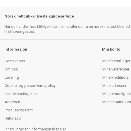
Norsk nettbutikk | Beste kundeservice
Når du handler hos LEDlyskilder.no, handler du fra en norsk nettbutikk med f
til utleveringssted.
Informasjon
Min konto
Kontakt oss
Mine bestillinger
Om oss
Mine varereturer
Levering
Mine kreditnota
Cookie- og personvernspolicy
Mine adresser
Handelsbetingelser
Min personlige i
Angrerett
Mine rabattkupo
Produsentgaranti
Returlapp
Innstillinger for informasjonskapsler