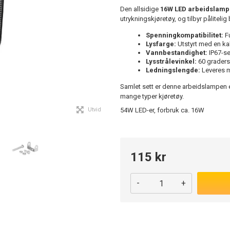
Den allsidige
16W LED arbeidslamp
utrykningskjøretøy, og tilbyr pålitelig
Spenningkompatibilitet:
Fu
Lysfarge:
Utstyrt med en kal
Vannbestandighet:
IP67-se
Lysstrålevinkel:
60 graders
Ledningslengde:
Leveres me
Samlet sett er denne arbeidslampen e
mange typer kjøretøy.
Utvid
54W LED-er, forbruk ca. 16W
115 kr
-
+