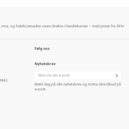
rt mva, og fraktkostnaden vises direkte i handlekurven – med priser fra 49 kr
Følg oss
Nyhetsbrev
tikk)
Meld deg på vårt nyhetsbrev og motta våre tilbud på
e-post.