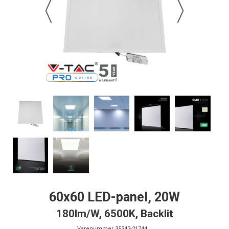
60x60 LED-panel, 20W
180lm/W, 6500K, Backlit
Varenummer
35342-21744