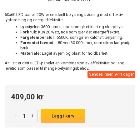
60x60 LED-panel, 20W er en ideell belysningsløsning med effektiv
lysfordeling og energieffektivitet.
Lysstyrke:
3600 lumen, noe som gir et klart og skarpt lys.
Forbruk:
Kun 20 watt, noe som gjør det energieffektivt.
Fargetemperatur:
6500K, som gir en kaldhvit belysning.
Forventet levetid:
L80 ved 30 000 timer, som sikrer langvarig
bruk.
Materiale:
Laget av jern og plast for holdbarhet.
Alt i alt er dette LED-panelet en kombinasjon av effektivitet og lang
levetid som passer til mange belysningsbehov.
Sendes innen 9-11 dager
409,00 kr
-
+
Legg i kurv