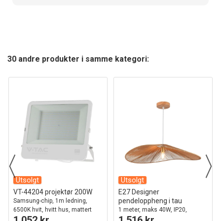
30 andre produkter i samme kategori:
Utsolgt
Utsolgt
VT-44204 projektør 200W
E27 Designer
pendeloppheng i tau
Samsung-chip, 1m ledning,
6500K hvit, hvitt hus, mattert
1 meter, maks 40W, IP20,
1 052 kr
1 516 kr
glass, IP65
Ø80cm, 2 års garanti