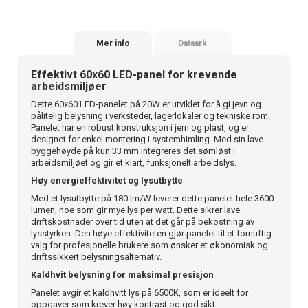
Mer info
Dataark
Effektivt 60x60 LED-panel for krevende
arbeidsmiljøer
Dette 60x60 LED-panelet på 20W er utviklet for å gi jevn og
pålitelig belysning i verksteder, lagerlokaler og tekniske rom.
Panelet har en robust konstruksjon i jern og plast, og er
designet for enkel montering i systemhimling. Med sin lave
byggehøyde på kun 33 mm integreres det sømløst i
arbeidsmiljøet og gir et klart, funksjonelt arbeidslys.
Høy energieffektivitet og lysutbytte
Med et lysutbytte på 180 lm/W leverer dette panelet hele 3600
lumen, noe som gir mye lys per watt. Dette sikrer lave
driftskostnader over tid uten at det går på bekostning av
lysstyrken. Den høye effektiviteten gjør panelet til et fornuftig
valg for profesjonelle brukere som ønsker et økonomisk og
driftssikkert belysningsalternativ.
Kaldhvit belysning for maksimal presisjon
Panelet avgir et kaldhvitt lys på 6500K, som er ideelt for
oppgaver som krever høy kontrast og god sikt.