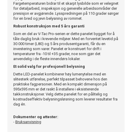
Fargetemperaturen bidrar til et skarpt lysbilde som er velegnet
for detaljarbeid, inspeksjon og generelle arbeidsområder der
presisjon er avgjørende. Lysspredningen på 110 grader sørger
for en bred og jevn belysning av rommet.
Robust konstruksjon med 5 års garanti
Som en del av V-Tac Pro-serien er dette panelet bygget for å
tåle daglig bruk i krevende miljøer. Med en forventet levetid på
30 000 timer (L80) og 5 års produsentgaranti, får du en
investering som varer. Panelet er konstruert for drift i
temperaturer fra -10 til +35 grader, noe som gjør det
anvendelig i de fleste innendørs lokaler.
Et solid valg for profesjonell belysning
Dette LED-panelet kombinerer høy lumenytelse med en
slitesterk utførelse, perfekt tilpasset behovene hos den
praktiske fagpersonen. Med en kompakt dimensjon på
595x595 mm er det raskt å installere i eksisterende
takkonstruksjoner. Velg dette panelet for en pålitelig og
kostnadseffektiv belysningsløsning som leverer resultater fra
dag én.
Dokumenter og attester:
-
Bruksanvisning