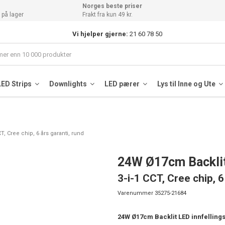
Norges beste priser
 på lager
Frakt fra kun 49 kr.
Vi hjelper gjerne:
21 60 78 50
LED Strips
Downlights
LED pærer
Lys til Inne og Ute
T, Cree chip, 6 års garanti, rund
24W Ø17cm Backlit
3-i-1 CCT, Cree chip, 6
Varenummer
35275-21684
24W Ø17cm Backlit LED innfelling