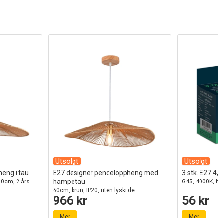
Utsolgt
Utsolgt
eng i tau
E27 designer pendeloppheng med
3 stk. E27 
hampetau
80cm, 2 års
G45, 4000K, h
60cm, brun, IP20, uten lyskilde
966 kr
56 kr
Mer
Mer