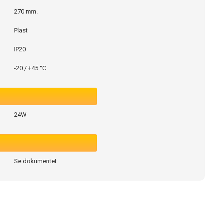
270 mm.
Plast
IP20
-20 / +45 °C
24W
Se dokumentet