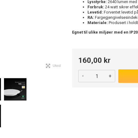
Lysstyrke:
2640 lumen med e
Forbruk:
24 watt sikrer effe
Levetid:
Forventet levetid p
RA:
Fargegjengivelsesindeks 
Materiale:
Produsert i holdb
Egnet til ulike miljøer med en IP20
160,00 kr
Utvid
-
+