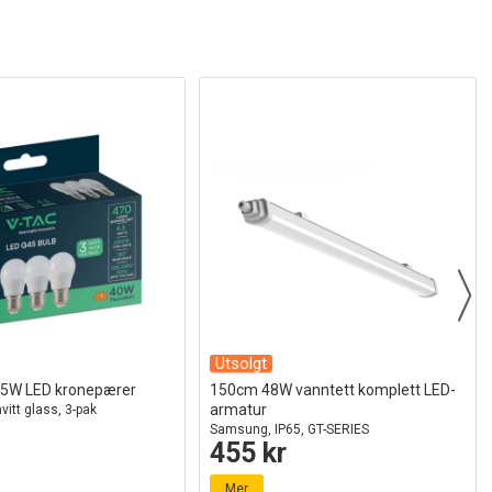
Utsolgt
4,5W LED kronepærer
150cm 48W vanntett komplett LED-
armatur
vitt glass, 3-pak
Samsung, IP65, GT-SERIES
455 kr
Mer