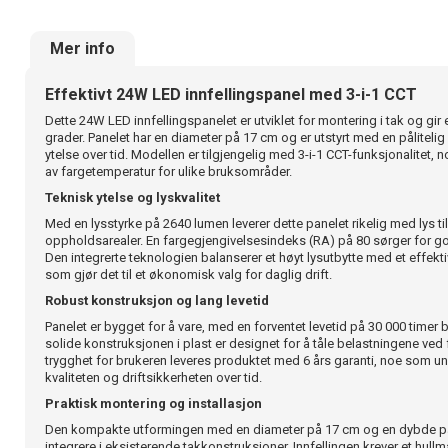
Mer info
Effektivt 24W LED innfellingspanel med 3-i-1 CCT
Dette 24W LED innfellingspanelet er utviklet for montering i tak og gir
grader. Panelet har en diameter på 17 cm og er utstyrt med en pålitelig
ytelse over tid. Modellen er tilgjengelig med 3-i-1 CCT-funksjonalitet, n
av fargetemperatur for ulike bruksområder.
Teknisk ytelse og lyskvalitet
Med en lysstyrke på 2640 lumen leverer dette panelet rikelig med lys t
oppholdsarealer. En fargegjengivelsesindeks (RA) på 80 sørger for go
Den integrerte teknologien balanserer et høyt lysutbytte med et effekt
som gjør det til et økonomisk valg for daglig drift.
Robust konstruksjon og lang levetid
Panelet er bygget for å vare, med en forventet levetid på 30 000 timer
solide konstruksjonen i plast er designet for å tåle belastningene ved 
trygghet for brukeren leveres produktet med 6 års garanti, noe som 
kvaliteten og driftsikkerheten over tid.
Praktisk montering og installasjon
Den kompakte utformingen med en diameter på 17 cm og en dybde på 
integrere i eksisterende takkonstruksjoner. Innfellingen krever et hul