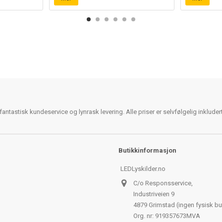
antastisk kundeservice og lynrask levering. Alle priser er selvfølgelig inklude
Butikkinformasjon
LEDLyskilder.no
C/o Responsservice,
Industriveien 9
4879 Grimstad (ingen fysisk bu
Org. nr: 919357673MVA