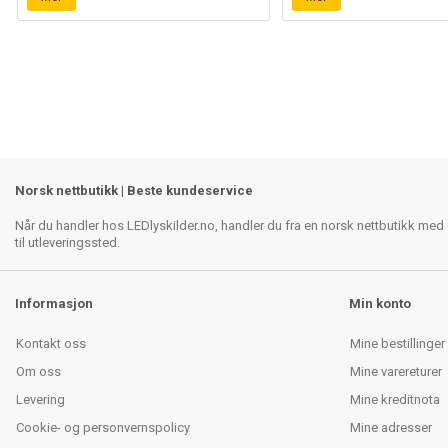
Norsk nettbutikk | Beste kundeservice
Når du handler hos LEDlyskilder.no, handler du fra en norsk nettbutikk med f
til utleveringssted.
Informasjon
Min konto
Kontakt oss
Mine bestillinger
Om oss
Mine varereturer
Levering
Mine kreditnota
Cookie- og personvernspolicy
Mine adresser