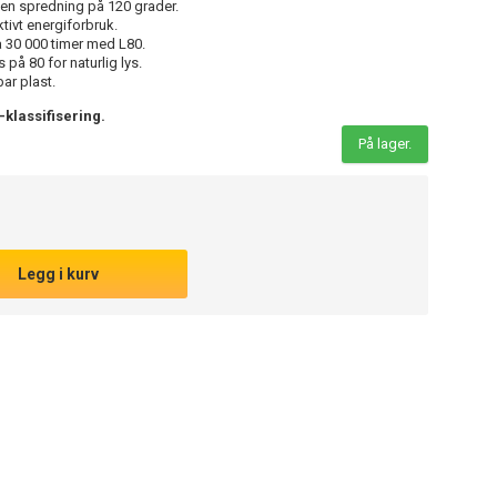
n spredning på 120 grader.
ktivt energiforbruk.
å 30 000 timer med L80.
på 80 for naturlig lys.
ar plast.
-klassifisering.
På lager.
Legg i kurv