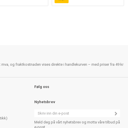
rt mva, og fraktkostnaden vises direkte i handlekurven – med priser fra 49 kr
Følg oss
Nyhetsbrev
tikk)
Meld deg på vårt nyhetsbrev og motta våre tilbud på
e-post.