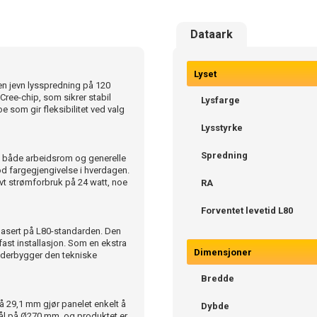
Dataark
Lyset
 en jevn lysspredning på 120
 Cree-chip, som sikrer stabil
Lysfarge
oe som gir fleksibilitet ved valg
Lysstyrke
Spredning
il både arbeidsrom og generelle
d fargegjengivelse i hverdagen.
ivt strømforbruk på 24 watt, noe
RA
Forventet levetid L80
 basert på L80-standarden. Den
fast installasjon. Som en ekstra
Dimensjoner
underbygger den tekniske
Bredde
29,1 mm gjør panelet enkelt å
Dybde
lmål på Ø270 mm, og produktet er