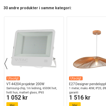
30 andre produkter i samme kategori:
Utsolgt
Utsolgt
VT-44204 projektør 200W
E27 Designer pendelopph
Samsung-chip, 1m ledning, 6500K hvit,
1 meter, maks 40W, IP20, Ø
hvitt hus, mattert glass, IP65
garanti
1 052 kr
1 516 kr
Mer
Mer