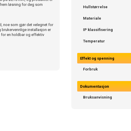
ett frem løsning for deg som
Hullstørrelse
Materiale
d, noe som gjør det velegnet for
 brukervennlige installasjon er
IP klassifisering
 for en holdbar og effektiv
Temperatur
Effekt og spenning
Forbruk
Dokumentasjon
Bruksanvisning