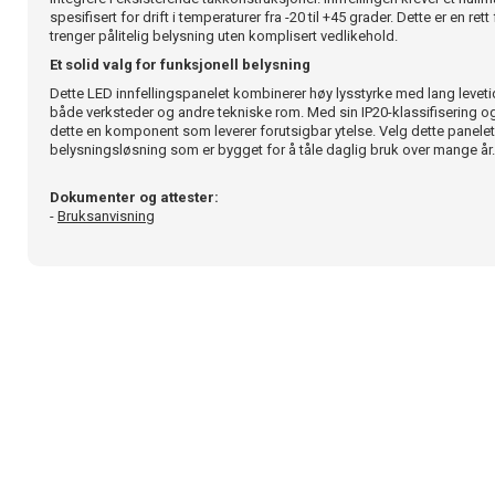
spesifisert for drift i temperaturer fra -20 til +45 grader. Dette er en r
trenger pålitelig belysning uten komplisert vedlikehold.
Et solid valg for funksjonell belysning
Dette LED innfellingspanelet kombinerer høy lysstyrke med lang leveti
både verksteder og andre tekniske rom. Med sin IP20-klassifisering og
dette en komponent som leverer forutsigbar ytelse. Velg dette panelet
belysningsløsning som er bygget for å tåle daglig bruk over mange år.
Dokumenter og attester:
-
Bruksanvisning