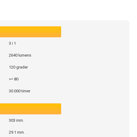
3 i 1
2640 lumens
120 grader
>= 80
30.000 timer
303 mm.
29.1 mm.