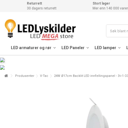
Returrett
Stort lager
30 dagers returrett
Mer enn 140 000 varer
LED armaturer og rør
LED Paneler
LED lamper
Produsenter
V-Tac
24W Ø17cm Backlit LED innfellingspanel - 3-i-1 CC