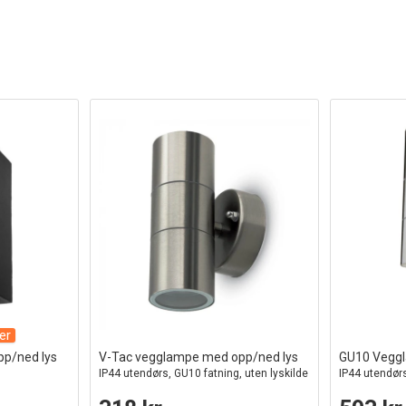
er
p/ned lys
V-Tac vegglampe med opp/ned lys
GU10 Veggl
IP44 utendørs, GU10 fatning, uten lyskilde
IP44 utendørs,