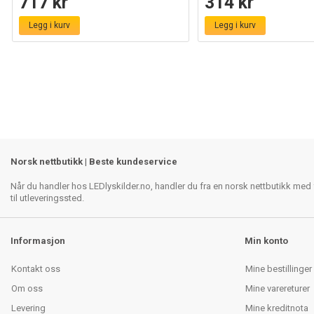
717 kr
314 kr
Legg i kurv
Legg i kurv
Norsk nettbutikk | Beste kundeservice
Når du handler hos LEDlyskilder.no, handler du fra en norsk nettbutikk med f
til utleveringssted.
Informasjon
Min konto
Kontakt oss
Mine bestillinger
Om oss
Mine varereturer
Levering
Mine kreditnota