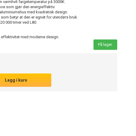
 varmhvit fargetemperatur på 3000K.
noe som gjør den energieffektiv.
 aluminiumshus med kvadratisk design.
 som betyr at den er egnet for utendørs bruk.
 20 000 timer ved L80.
 effektivitet med moderne design.
På lager.
Legg i kurv