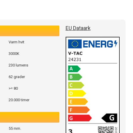
EU Dataark
Varm hvit
3000K
230 lumens
62 grader
>= 80
20.000 timer
55 mm.