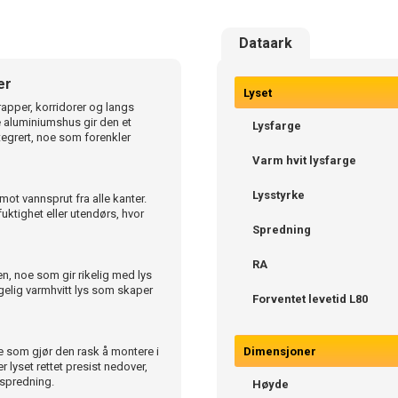
Dataark
er
Lyset
rapper, korridorer og langs
te aluminiumshus gir den et
Lysfarge
tegrert, noe som forenkler
Varm hvit lysfarge
Lysstyrke
ot vannsprut fra alle kanter.
fuktighet eller utendørs, hvor
Spredning
RA
n, noe som gir rikelig med lys
gelig varmhvitt lys som skaper
Forventet levetid L80
e som gjør den rask å montere i
Dimensjoner
lyset rettet presist nedover,
sspredning.
Høyde