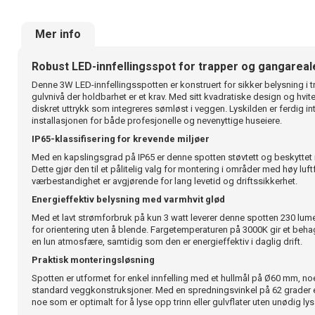
Mer info
Robust LED-innfellingsspot for trapper og gangareal
Denne 3W LED-innfellingsspotten er konstruert for sikker belysning i t
gulvnivå der holdbarhet er et krav. Med sitt kvadratiske design og hvi
diskret uttrykk som integreres sømløst i veggen. Lyskilden er ferdig in
installasjonen for både profesjonelle og nevenyttige huseiere.
IP65-klassifisering for krevende miljøer
Med en kapslingsgrad på IP65 er denne spotten støvtett og beskyttet m
Dette gjør den til et pålitelig valg for montering i områder med høy luft
værbestandighet er avgjørende for lang levetid og driftssikkerhet.
Energieffektiv belysning med varmhvit glød
Med et lavt strømforbruk på kun 3 watt leverer denne spotten 230 lume
for orientering uten å blende. Fargetemperaturen på 3000K gir et beha
en lun atmosfære, samtidig som den er energieffektiv i daglig drift.
Praktisk monteringsløsning
Spotten er utformet for enkel innfelling med et hullmål på Ø60 mm, no
standard veggkonstruksjoner. Med en spredningsvinkel på 62 grader er 
noe som er optimalt for å lyse opp trinn eller gulvflater uten unødig ly