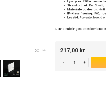
Lysstyrke:
230 lumen med en
Strømforbruk:
Kun 3 watt, 
Materiale og design:
Hvitt
IP-klassifisering:
IP65, noe
Levetid:
Forventet levetid er
Denne innfellingsspotten kombinerer
217,00 kr
Utvid
-
+