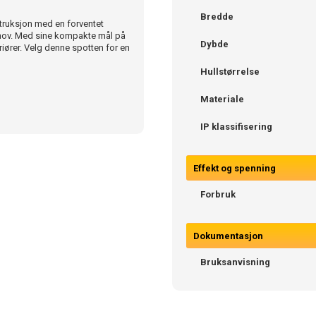
Bredde
ruksjon med en forventet
behov. Med sine kompakte mål på
Dybde
riører. Velg denne spotten for en
Hullstørrelse
Materiale
IP klassifisering
Effekt og spenning
Forbruk
Dokumentasjon
Bruksanvisning