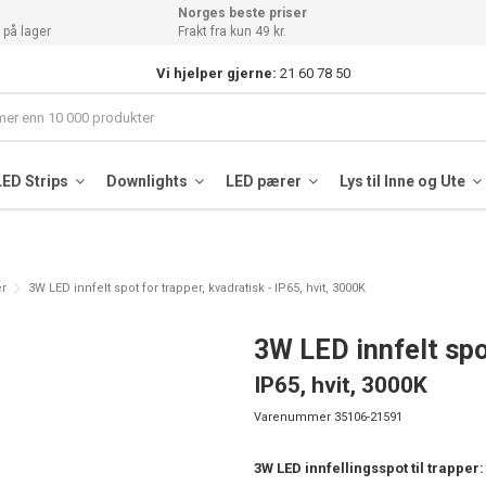
Norges beste priser
 på lager
Frakt fra kun 49 kr.
Vi hjelper gjerne:
21 60 78 50
LED Strips
Downlights
LED pærer
Lys til Inne og Ute
r
3W LED innfelt spot for trapper, kvadratisk - IP65, hvit, 3000K
3W LED innfelt spot
IP65, hvit, 3000K
Varenummer
35106-21591
3W LED innfellingsspot til trapper: