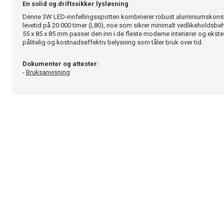
En solid og driftssikker lysløsning
Denne 3W LED-innfellingsspotten kombinerer robust aluminiumskonst
levetid på 20 000 timer (L80), noe som sikrer minimalt vedlikeholds
55 x 85 x 85 mm passer den inn i de fleste moderne interiører og ekste
pålitelig og kostnadseffektiv belysning som tåler bruk over tid.
Dokumenter og attester:
-
Bruksanvisning