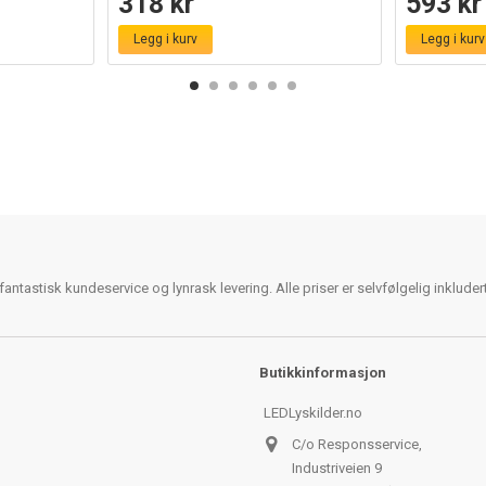
318 kr
593 kr
Legg i kurv
Legg i kurv
antastisk kundeservice og lynrask levering. Alle priser er selvfølgelig inklude
Butikkinformasjon
LEDLyskilder.no
C/o Responsservice,
Industriveien 9