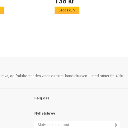
138 kr
Legg i kurv
rt mva, og fraktkostnaden vises direkte i handlekurven – med priser fra 49 kr
Følg oss
Nyhetsbrev