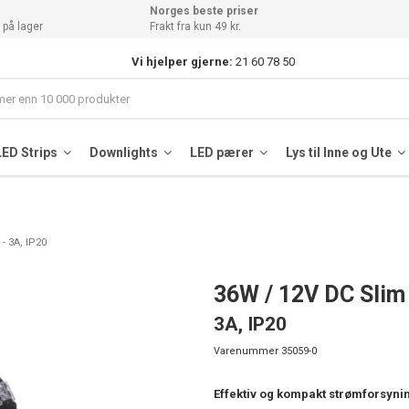
Norges beste priser
 på lager
Frakt fra kun 49 kr.
Vi hjelper gjerne:
21 60 78 50
LED Strips
Downlights
LED pærer
Lys til Inne og Ute
- 3A, IP20
36W / 12V DC Slim 
3A, IP20
Varenummer
35059-0
Effektiv og kompakt strømforsyning