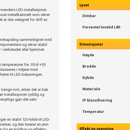
Lyset
nnendørs LED-installasjoner.
bust metallkabinett som sikrer
Dimbar
er den velegnet for drift av
Forventet levetid L80
r innkapsling sammenlignet med
Dimensjoner
 komponentene og sikrer stabil
r i verkstedet eller hjemmet.
Høyde
 temperaturer fra -35 til +55
Bredde
lasseres i miljøer med
rheten til LED-belysningen.
Dybde
Materiale
 trange rom, enten det er bak
jør installasjonen ryddig og
enyttige gjør-det-selv-
IP klassifisering
Temperatur
r en stabil 12V-kilde til LED-
velser, og den leverer en jevn
Effekt og spenning
n for en holdbar og effektiv