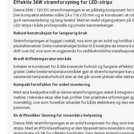
Effektiv 36W strømforsyning for LED-strips
Denne 36W / 12V DC strømforsyningen er en pålitelig komponent for i
Den kompakte enheten måler 24 x 116 x 35 mm og er konstruert i et ro
god varmeavledning og lang levetid. Med en stabil utgangsstrøm på 3A 
LED-strips i både profesjonelle og private sammenhenger.
Robust konstruksjon for langvarig bruk
Strømforsyningen er bygget i metall, noe som gir en solid og holdba
plastalternativer. Dette materialvalget bidrar til å beskytte de interne
drift over tid, noe som er avgjørende for vedlikeholdsfrie installasjone
Bredt driftstemperaturområde
Enheten er konstruert for å tåle krevende forhold og fungerer effektivt i
grader. Dette brede temperaturområdet gjør at strømforsyningen kan p
varierende temperaturforhold uten at det går utover ytelsen eller sikke
Kompakt formfaktor for enkel montering
Med sine beskjedne mål er denne strømforsyningen enkel å integrere i
møbler, i tekniske skap eller bak profiler. Den praktiske utformingen g
oversiktlig, noe som forenkler arbeidet for både elektrikere og den nev
personen.
En driftssikker løsning for innendørs belysning
Denne 36W strømforsyningen er en solid komponent for deg som trenge
strips. Med en IP20-klassifisering er den tilpasset tørre innendørs omgi
strømstyrke på 3A for pålitelig lysutbytte. Velg denne strømforsyninge