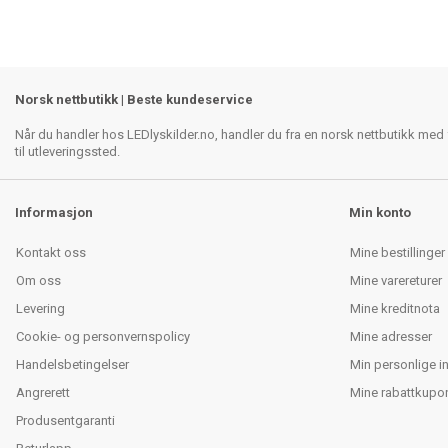
Norsk nettbutikk | Beste kundeservice
Når du handler hos LEDlyskilder.no, handler du fra en norsk nettbutikk med f
til utleveringssted.
Informasjon
Min konto
Kontakt oss
Mine bestillinger
Om oss
Mine varereturer
Levering
Mine kreditnota
Cookie- og personvernspolicy
Mine adresser
Handelsbetingelser
Min personlige i
Angrerett
Mine rabattkupo
Produsentgaranti