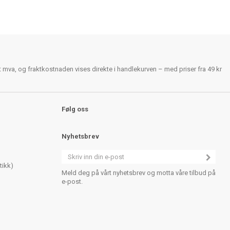
rt mva, og fraktkostnaden vises direkte i handlekurven – med priser fra 49 kr
Følg oss
Nyhetsbrev
tikk)
Meld deg på vårt nyhetsbrev og motta våre tilbud på
e-post.