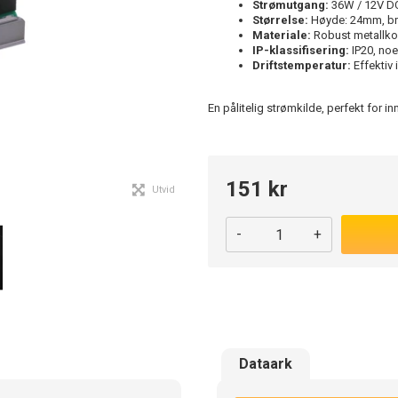
Strømutgang:
36W / 12V DC
Størrelse:
Høyde: 24mm, br
Materiale:
Robust metallkon
IP-klassifisering:
IP20, noe
Driftstemperatur:
Effektiv 
En pålitelig strømkilde, perfekt for i
151 kr
Utvid
-
+
Dataark