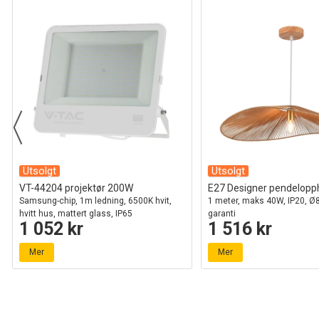
Utsolgt
Utsolgt
VT-44204 projektør 200W
E27 Designer pendelopph
Samsung-chip, 1m ledning, 6500K hvit,
1 meter, maks 40W, IP20, Ø
hvitt hus, mattert glass, IP65
garanti
1 052 kr
1 516 kr
Mer
Mer