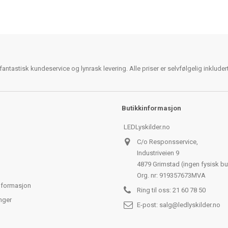
antastisk kundeservice og lynrask levering. Alle priser er selvfølgelig inklude
Butikkinformasjon
LEDLyskilder.no
C/o Responsservice,
Industriveien 9
4879 Grimstad (ingen fysisk bu
Org. nr: 919357673MVA
nformasjon
Ring til oss:
21 60 78 50
nger
E-post:
salg@ledlyskilder.no