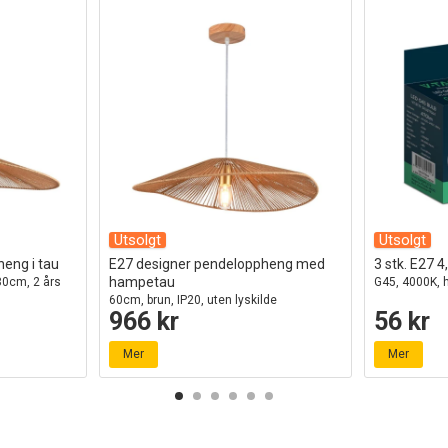
Utsolgt
Utsolgt
eng i tau
E27 designer pendeloppheng med
3 stk. E27 
hampetau
80cm, 2 års
G45, 4000K, h
60cm, brun, IP20, uten lyskilde
966 kr
56 kr
Mer
Mer