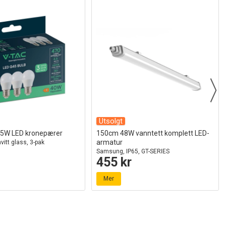
Utsolgt
4,5W LED kronepærer
150cm 48W vanntett komplett LED-
armatur
vitt glass, 3-pak
Samsung, IP65, GT-SERIES
455 kr
Mer