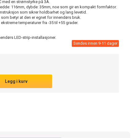
 med en strømstyrke på 3A.
edde: 116mm, dybde: 35mm, noe som gir en kompakt formfaktor.
struksjon som sikrer holdbarhet og lang levetid.
 som betyr at den er egnet for innendørs bruk.
i ekstreme temperaturer fra -35 til +55 grader.
nnendørs LED-strip-installasjoner.
Sendes innen 9-11 dager
Legg i kurv