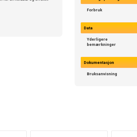
Forbruk
Data
Yderligere
bemærkninger
Dokumentasjon
Bruksanvisning