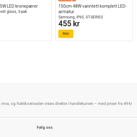
4,5W LED kronepærer
150cm 48W vanntett komplett LED-
armatur
vitt glass, 3-pak
Samsung, IP65, GT-SERIES
455 kr
Mer
rt mva, og fraktkostnaden vises direkte i handlekurven – med priser fra 49 kr
Følg oss