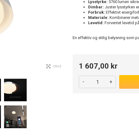
Lysstyrke:
5760 lumen sikrer
Dimbar:
Juster lysstyrken e
Forbruk:
Effektivt energifo
Materiale:
Kombinerer metal
Levetid:
Forventet levetid på
En effektiv og stilig belysning som p
1 607,00 kr
Utvid
-
+