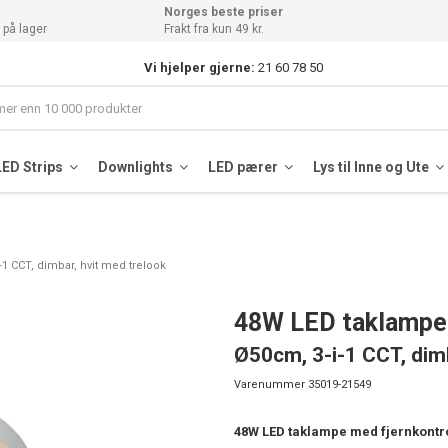
Norges beste priser
 på lager
Frakt fra kun 49 kr.
Vi hjelper gjerne:
21 60 78 50
LED Strips
Downlights
LED pærer
Lys til Inne og Ute
1 CCT, dimbar, hvit med trelook
48W LED taklampe 
Ø50cm, 3-i-1 CCT, dimb
Varenummer
35019-21549
48W LED taklampe med fjernkontrol