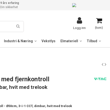
9 års erfaring
Din sikkerhet
(tom)
Logg inn
Industri & Næring
Vekstlys
Elmateriell
Tilbud
med fjernkontroll
ar, hvit med trelook
l - Ø50cm, 3-i-1 CCT, dimbar, hvit med trelook