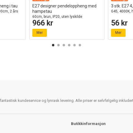
eng i tau
E27 designer pendeloppheng med
3 stk. E27 
hampetau
80cm, 2 års
G45, 4000K, h
60cm, brun, IP20, uten lyskilde
966 kr
56 kr
Mer
Mer
antastisk kundeservice og lynrask levering. Alle priser er selvfølgelig inklude
Butikkinformasjon