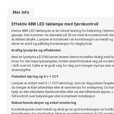
Mer info
Effektiv 48W LED taklampe med fjernkontroll
Denne 48W LED taklampen er en robust løsning for belysning i hjemm
garasje. Den kommer i en diameter på 50 cm med et moderne hvitt desi
et stilrent uttrykk. Lampen er konstruert i en kombinasjon av metall o
sikrer en solid og pålitelig konstruksjon for daglig bruk.
Kraftig lysstyrke og effektivitet
Med en lysstyrke på 5760 lumen leverer denne modellen rikelig med lys
tross for den høye lysmengden, holder strømforbruket seg på moderat
i drift over tid. Dette er et godt valg for deg som trenger mye lys uten a
strømutgifter.
Fleksibel styring og 3-i-1 CCT
Lampen er utstyrt med 3-i-1 CCT-teknologi, som lar deg justere farget
du trenger et klart arbeidslys eller et varmere lys for avslapning. Du 
hjelp av den inkluderte fjernkontrollen eller via den tilhørende appen
full kontroll over belysningen uten komplisert installasjon.
Robust konstruksjon og enkel montering
Konstruksjonen med metall og akryl gir en god kombinasjon av holdba
klassifisering for slagfasthet. Med en spredningsvinkel på 120 grader 