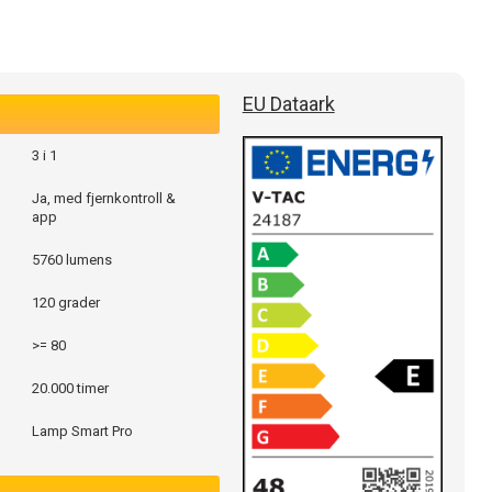
EU Dataark
3 i 1
Ja, med fjernkontroll &
app
5760 lumens
120 grader
>= 80
20.000 timer
Lamp Smart Pro