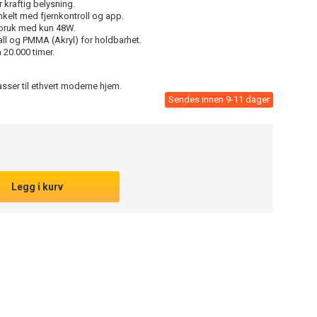
 kraftig belysning.
nkelt med fjernkontroll og app.
rbruk med kun 48W.
l og PMMA (Akryl) for holdbarhet.
 20.000 timer.
asser til ethvert moderne hjem.
Sendes innen 9-11 dager
Legg i kurv