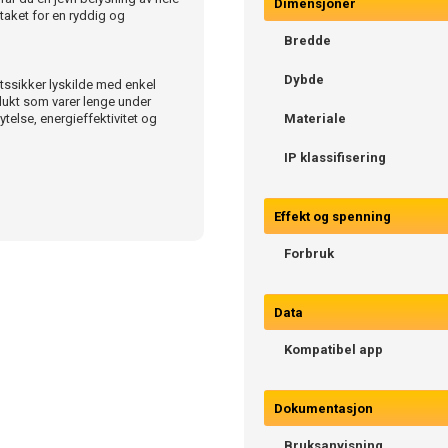
Dimensjoner
taket for en ryddig og
Bredde
Dybde
tssikker lyskilde med enkel
odukt som varer lenge under
else, energieffektivitet og
Materiale
IP klassifisering
Effekt og spenning
Forbruk
Data
Kompatibel app
Dokumentasjon
Bruksanvisning