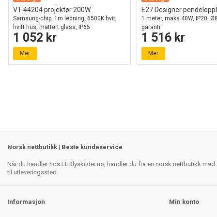
VT-44204 projektør 200W
E27 Designer pendelopph
Samsung-chip, 1m ledning, 6500K hvit,
1 meter, maks 40W, IP20, Ø
hvitt hus, mattert glass, IP65
garanti
1 052 kr
1 516 kr
Mer
Mer
Norsk nettbutikk | Beste kundeservice
Når du handler hos LEDlyskilder.no, handler du fra en norsk nettbutikk med f
til utleveringssted.
Informasjon
Min konto