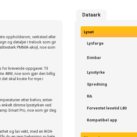
Dataark
Lyset
ets oppholdsrom, verksted eller
gn og detaljer i trelook som gir
Lysfarge
g slitesterk PMMA-akryl, noe som
Dimbar
 for krevende oppgaver. Til
Lysstyrke
e 48W, noe som gjør den billig
t det skal koste for mye i
Spredning
RA
emperaturen etter behov, enten
kan enkelt dimme lysstyrken ved
Forventet levetid L80
, Lamp Smart Pro, noe som gir deg
Kompatibel app
rhet og lav vekt, med en IK04-
får du en jevn belysning av hele