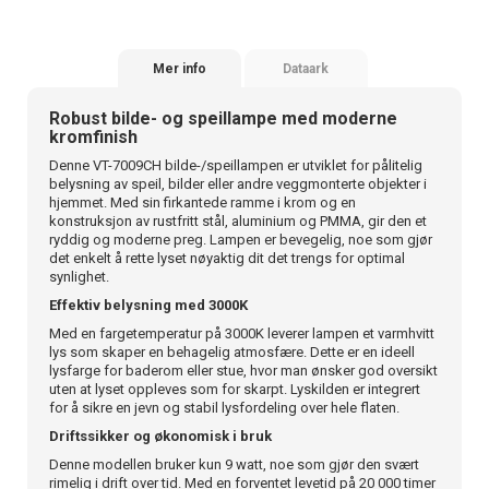
Mer info
Dataark
Robust bilde- og speillampe med moderne
kromfinish
Denne VT-7009CH bilde-/speillampen er utviklet for pålitelig
belysning av speil, bilder eller andre veggmonterte objekter i
hjemmet. Med sin firkantede ramme i krom og en
konstruksjon av rustfritt stål, aluminium og PMMA, gir den et
ryddig og moderne preg. Lampen er bevegelig, noe som gjør
det enkelt å rette lyset nøyaktig dit det trengs for optimal
synlighet.
Effektiv belysning med 3000K
Med en fargetemperatur på 3000K leverer lampen et varmhvitt
lys som skaper en behagelig atmosfære. Dette er en ideell
lysfarge for baderom eller stue, hvor man ønsker god oversikt
uten at lyset oppleves som for skarpt. Lyskilden er integrert
for å sikre en jevn og stabil lysfordeling over hele flaten.
Driftssikker og økonomisk i bruk
Denne modellen bruker kun 9 watt, noe som gjør den svært
rimelig i drift over tid. Med en forventet levetid på 20 000 timer