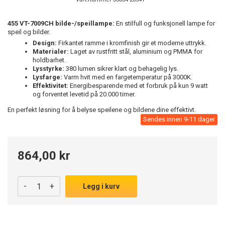
455 VT-7009CH bilde-/speillampe:
En stilfull og funksjonell lampe for
speil og bilder.
Design:
Firkantet ramme i kromfinish gir et moderne uttrykk.
Materialer:
Laget av rustfritt stål, aluminium og PMMA for
holdbarhet.
Lysstyrke:
380 lumen sikrer klart og behagelig lys.
Lysfarge:
Varm hvit med en fargetemperatur på 3000K.
Effektivitet:
Energibesparende med et forbruk på kun 9 watt
og forventet levetid på 20.000 timer.
En perfekt løsning for å belyse speilene og bildene dine effektivt.
Sendes innen 9-11 dager
864,00 kr
-
+
Legg i kurv