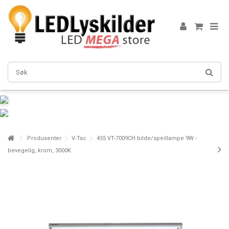
Produsenter
V-Tac
455 VT-7009CH bilde/speillampe 9W -
bevegelig, krom, 3000K