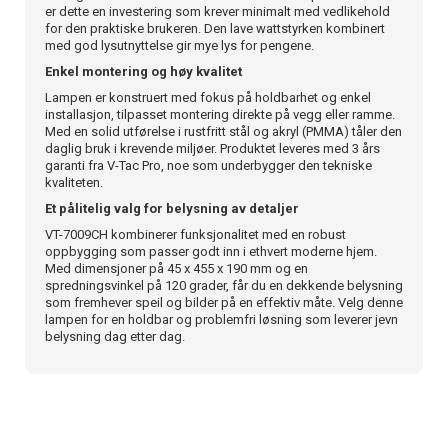
er dette en investering som krever minimalt med vedlikehold
for den praktiske brukeren. Den lave wattstyrken kombinert
med god lysutnyttelse gir mye lys for pengene.
Enkel montering og høy kvalitet
Lampen er konstruert med fokus på holdbarhet og enkel
installasjon, tilpasset montering direkte på vegg eller ramme.
Med en solid utførelse i rustfritt stål og akryl (PMMA) tåler den
daglig bruk i krevende miljøer. Produktet leveres med 3 års
garanti fra V-Tac Pro, noe som underbygger den tekniske
kvaliteten.
Et pålitelig valg for belysning av detaljer
VT-7009CH kombinerer funksjonalitet med en robust
oppbygging som passer godt inn i ethvert moderne hjem.
Med dimensjoner på 45 x 455 x 190 mm og en
spredningsvinkel på 120 grader, får du en dekkende belysning
som fremhever speil og bilder på en effektiv måte. Velg denne
lampen for en holdbar og problemfri løsning som leverer jevn
belysning dag etter dag.