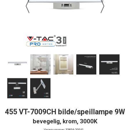
455 VT-7009CH bilde/speillampe 9W
bevegelig, krom, 3000K
Varenummer
33834-20541