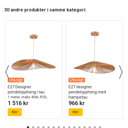
30 andre produkter i samme kategori:
Utsolgt
Utsolgt
E27 Designer
E27 designer
pendeloppheng i tau
pendeloppheng med
hampetau
1 meter, maks 40W, IP20,
1 516 kr
966 kr
Ø80cm, 2 års garanti
60cm, brun, IP20, uten lyskilde
Mer
Mer