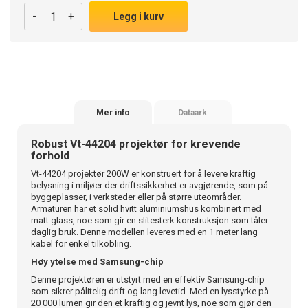
-
+
Legg i kurv
Mer info
Dataark
Robust Vt-44204 projektør for krevende
forhold
Vt-44204 projektør 200W er konstruert for å levere kraftig
belysning i miljøer der driftssikkerhet er avgjørende, som på
byggeplasser, i verksteder eller på større uteområder.
Armaturen har et solid hvitt aluminiumshus kombinert med
matt glass, noe som gir en slitesterk konstruksjon som tåler
daglig bruk. Denne modellen leveres med en 1 meter lang
kabel for enkel tilkobling.
Høy ytelse med Samsung-chip
Denne projektøren er utstyrt med en effektiv Samsung-chip
som sikrer pålitelig drift og lang levetid. Med en lysstyrke på
20 000 lumen gir den et kraftig og jevnt lys, noe som gjør den