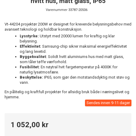
hvitt hus, matt glass, IP65
Varenummer
33787-20506
Vt-44204 projektør 200W er designet for krevende belysningsbehov med
avansert teknologi og holdbar konstruksjon.
Lysstyrke:
Utstyrt med 20000 lumen for kraftig og klar
belysning.
Effektivitet:
Samsung-chip sikrer maksimal energieffektivitet
og lang levetid.
Byggekvalitet:
Solidt hvitt aluminiums hus med matt glass,
som tåler tøffe værforhold.
Fusibilitet:
En nøytral hvit fargetemperatur på 4000K for
naturlig lysatmosfære.
Beskyttelse:
IP65, som gjør den motstandsdyktig mot støv og
vann.
En pålitelig og kraftfull projektør for allsidig bruk både i næringslivet og
hjemme.
Sendes innen 9-11 dager
1 052,00 kr