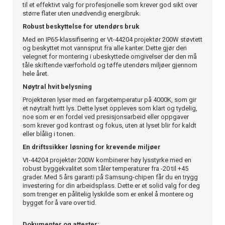
til et effektivt valg for profesjonelle som krever god sikt over
større flater uten unødvendig energibruk.
Robust beskyttelse for utendørs bruk
Med en IP65-klassifisering er Vt-44204 projektør 200W støvtett
og beskyttet mot vannsprut fra alle kanter. Dette gjør den
velegnet for montering i ubeskyttede omgivelser der den må
tåle skiftende værforhold og tøffe utendørs miljøer gjennom
hele året.
Nøytral hvit belysning
Projektøren lyser med en fargetemperatur på 4000K, som gir
et nøytralt hvitt lys. Dette lyset oppleves som klart og tydelig,
noe som er en fordel ved presisjonsarbeid eller oppgaver
som krever god kontrast og fokus, uten at lyset blir for kaldt
eller blålig i tonen.
En driftssikker løsning for krevende miljøer
Vt-44204 projektør 200W kombinerer høy lysstyrke med en
robust byggekvalitet som tåler temperaturer fra -20 til +45
grader. Med 5 års garanti på Samsung-chipen får du en trygg
investering for din arbeidsplass. Dette er et solid valg for deg
som trenger en pålitelig lyskilde som er enkel å montere og
bygget for å vare over tid.
Dokumenter og attester: