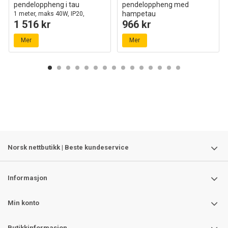
pendeloppheng i tau
pendeloppheng med
hampetau
1 meter, maks 40W, IP20,
1 516 kr
966 kr
Ø80cm, 2 års garanti
60cm, brun, IP20, uten lyskilde
Mer
Mer
Norsk nettbutikk | Beste kundeservice
Informasjon
Min konto
Butikkinformasjon