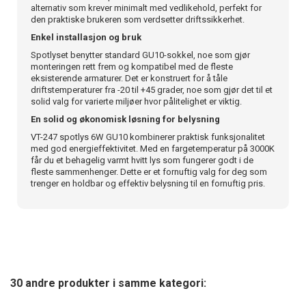
alternativ som krever minimalt med vedlikehold, perfekt for
den praktiske brukeren som verdsetter driftssikkerhet.
Enkel installasjon og bruk
Spotlyset benytter standard GU10-sokkel, noe som gjør
monteringen rett frem og kompatibel med de fleste
eksisterende armaturer. Det er konstruert for å tåle
driftstemperaturer fra -20 til +45 grader, noe som gjør det til et
solid valg for varierte miljøer hvor pålitelighet er viktig.
En solid og økonomisk løsning for belysning
VT-247 spotlys 6W GU10 kombinerer praktisk funksjonalitet
med god energieffektivitet. Med en fargetemperatur på 3000K
får du et behagelig varmt hvitt lys som fungerer godt i de
fleste sammenhenger. Dette er et fornuftig valg for deg som
trenger en holdbar og effektiv belysning til en fornuftig pris.
30 andre produkter i samme kategori: