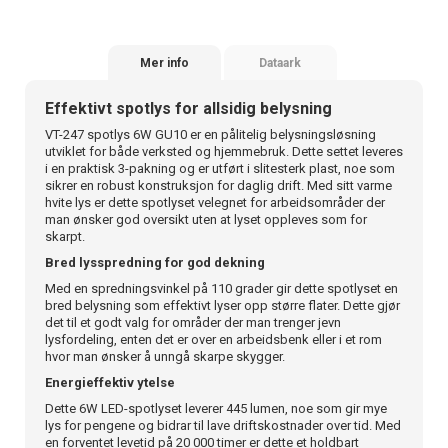
Mer info
Dataark
Effektivt spotlys for allsidig belysning
VT-247 spotlys 6W GU10 er en pålitelig belysningsløsning
utviklet for både verksted og hjemmebruk. Dette settet leveres
i en praktisk 3-pakning og er utført i slitesterk plast, noe som
sikrer en robust konstruksjon for daglig drift. Med sitt varme
hvite lys er dette spotlyset velegnet for arbeidsområder der
man ønsker god oversikt uten at lyset oppleves som for
skarpt.
Bred lysspredning for god dekning
Med en spredningsvinkel på 110 grader gir dette spotlyset en
bred belysning som effektivt lyser opp større flater. Dette gjør
det til et godt valg for områder der man trenger jevn
lysfordeling, enten det er over en arbeidsbenk eller i et rom
hvor man ønsker å unngå skarpe skygger.
Energieffektiv ytelse
Dette 6W LED-spotlyset leverer 445 lumen, noe som gir mye
lys for pengene og bidrar til lave driftskostnader over tid. Med
en forventet levetid på 20 000 timer er dette et holdbart