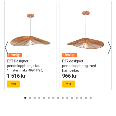
Utsolgt
Utsolgt
E27 Designer
E27 designer
pendeloppheng i tau
pendeloppheng med
hampetau
1 meter, maks 40W, IP20,
1 516 kr
966 kr
Ø80cm, 2 års garanti
60cm, brun, IP20, uten lyskilde
Mer
Mer