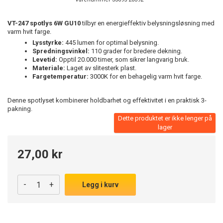
VT-247 spotlys 6W GU10
tilbyr en energieffektiv belysningsløsning med
varm hvit farge.
Lysstyrke:
445 lumen for optimal belysning.
Spredningsvinkel:
110 grader for bredere dekning.
Levetid:
Opptil 20.000 timer, som sikrer langvarig bruk.
Materiale:
Laget av slitesterk plast.
Fargetemperatur:
3000K for en behagelig varm hvit farge.
Denne spotlyset kombinerer holdbarhet og effektivitet i en praktisk 3-
pakning.
Dette produktet er ikke lenger på
lager
27,00 kr
-
+
Legg i kurv