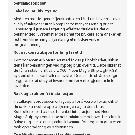
belysningsoppsett.
Enkel og intuitiv styring
Med den medfølgende fjernkontrollen får du full oversikt over
alle lysfunksjoner uten kompliserte menyer. Dette gjør det
uanstrengt å justere farger og effekter direkte fra der du
befinner deg. Systemet er designet for brukere som ønsker en
rett frem tilnærming til lysstyring uten tidkrevende
programmering.
Robust konstruksjon for lang levetid
Komponenten er konstruert med fokus på holdbarhet, slik at
den tåler belastningen ved hyppig bruk over tid. Dette sikrer at
du får en stabil drift av ditt 360° Neon Magic Strip Light RGB-
system uten at kontrolleren svikter. Den solide utførelsen gir
trygghet for at utstyret leverer som forventet gjennom hele
levetiden.
Rask og problemfri installasjon
Installasjonsprosessen er lagt opp for å være effektiv, slik at
du raskt kan koble opp belysningen og ta den i bruk.
Kontrolleren er tilpasset for enkel integrasjon med Neon
Magic Strip-systemet, noe som minimerer behovet for teknisk
feilsøking. Dette er en praktisk løsning for deg som ønsker en
rask oppgradering av belysningen.
En pålitelig komponent for ditt lyssystem