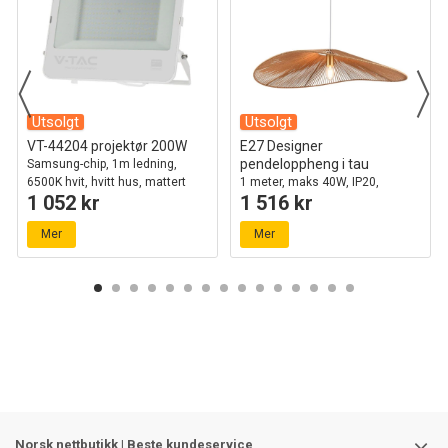
Utsolgt
Utsolgt
VT-44204 projektør 200W
E27 Designer
pendeloppheng i tau
Samsung-chip, 1m ledning,
6500K hvit, hvitt hus, mattert
1 meter, maks 40W, IP20,
1 052 kr
1 516 kr
glass, IP65
Ø80cm, 2 års garanti
Mer
Mer
Norsk nettbutikk | Beste kundeservice