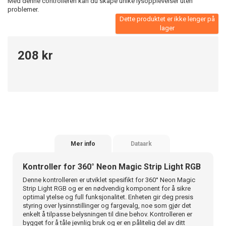
Med denne controlleren kan du skape unike lysopplevelser uten
problemer.
Dette produktet er ikke lenger på
lager
208 kr
Mer info
Dataark
Kontroller for 360° Neon Magic Strip Light RGB
Denne kontrolleren er utviklet spesifikt for 360° Neon Magic
Strip Light RGB og er en nødvendig komponent for å sikre
optimal ytelse og full funksjonalitet. Enheten gir deg presis
styring over lysinnstillinger og fargevalg, noe som gjør det
enkelt å tilpasse belysningen til dine behov. Kontrolleren er
bygget for å tåle jevnlig bruk og er en pålitelig del av ditt