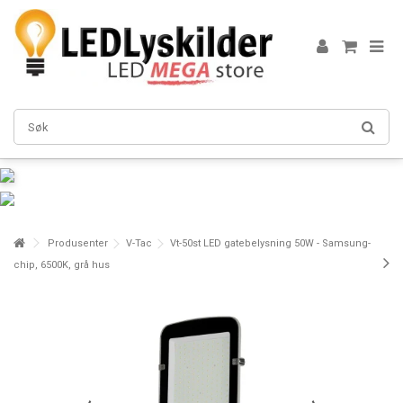
Produsenter
V-Tac
Vt-50st LED gatebelysning 50W - Samsung-
chip, 6500K, grå hus