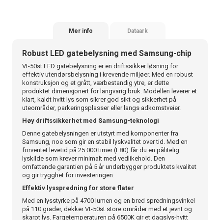
Mer info
Dataark
Robust LED gatebelysning med Samsung-chip
Vt-50st LED gatebelysning er en driftssikker løsning for
effektiv utendørsbelysning i krevende miljøer. Med en robust
konstruksjon og et grått, værbestandig ytre, er dette
produktet dimensjonert for langvarig bruk. Modellen leverer et
klart, kaldt hvitt lys som sikrer god sikt og sikkerhet på
uteområder, parkeringsplasser eller langs adkomstveier.
Høy driftssikkerhet med Samsung-teknologi
Denne gatebelysningen er utstyrt med komponenter fra
Samsung, noe som gir en stabil lyskvalitet over tid. Med en
forventet levetid på 25 000 timer (L80) får du en pålitelig
lyskilde som krever minimalt med vedlikehold. Den
omfattende garantien på 5 år underbygger produktets kvalitet
og gir trygghet for investeringen.
Effektiv lysspredning for store flater
Med en lysstyrke på 4700 lumen og en bred spredningsvinkel
på 110 grader, dekker Vt-50st store områder med et jevnt og
skarpt lys. Fargetemperaturen på 6500K gir et dagslys-hvitt