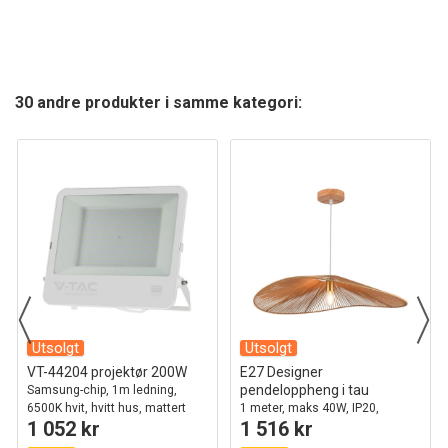
30 andre produkter i samme kategori:
Utsolgt
Utsolgt
VT-44204 projektør 200W
E27 Designer
pendeloppheng i tau
Samsung-chip, 1m ledning,
6500K hvit, hvitt hus, mattert
1 meter, maks 40W, IP20,
1 052 kr
1 516 kr
glass, IP65
Ø80cm, 2 års garanti