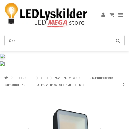
Produsenter
V-Tac
30W LED lyskaster med skumringsrelé -
Samsung LED chip, 100lm/W, IP65, kald hvit, sort kabinett