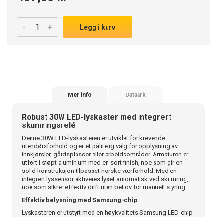
-
+
Legg i kurv
Mer info
Dataark
Robust 30W LED-lyskaster med integrert
skumringsrelé
Denne 30W LED-lyskasteren er utviklet for krevende
utendørsforhold og er et pålitelig valg for opplysning av
innkjørsler, gårdsplasser eller arbeidsområder. Armaturen er
utført i støpt aluminium med en sort finish, noe som gir en
solid konstruksjon tilpasset norske værforhold. Med en
integrert lyssensor aktiveres lyset automatisk ved skumring,
noe som sikrer effektiv drift uten behov for manuell styring.
Effektiv belysning med Samsung-chip
Lyskasteren er utstyrt med en høykvalitets Samsung LED-chip