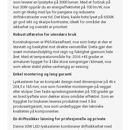
som leverer en lysstyrke på 3000 lumen. Med et forbruk på
kun 30W oppnår du en energieffektivitet på 100 lm/W, noe
som gir rikelig med lys for pengene og reduserte
driftskostnader over tid. Det klare, kalde hvite lyset på 6500K
gir god sikt og skarpe kontraster, ideelt for områder der
sikkerhet og oversikt er prioritert.
Robust utførelse for utendørs bruk
Konstruksjonen er IP65-klassifisert, noe som betyr at den er
støvtett og beskyttet mot direkte vannstråler. Dette gjør den
svært motstandsdyktig mot regn og fuktighet gjennom hele
året. Med et temperaturområde fra -20 til +45 grader er
armaturen bygget for å tåle store svingninger i klimaet, noe
som sikrer stabil ytelse uavhengig av sesong.
Enkel montering og lang garanti
Lyskasteren har en kompakt design med dimensjoner på 46 x
204,5 x 165 mm, noe som forenkler monteringen på vegger
eller stolper. Den faste spredningsvinkelen på 100 grader gir
en bred lysflate som dekker store områder effektivt. Som en
trygghet for brukeren leveres produktet med 5 års
produsentgaranti, noe som underbygger den tekniske
kvaliteten på komponenten.
En driftssikker løsning for profesjonelle og private
Denne 30W LED-lyskasteren kombinerer driftsikkerhet med