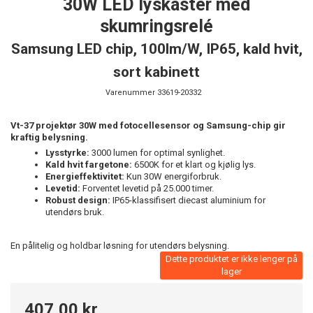
30W LED lyskaster med
skumringsrelé
Samsung LED chip, 100lm/W, IP65, kald hvit,
sort kabinett
Varenummer
33619-20332
Vt-37 projektør 30W med fotocellesensor og Samsung-chip gir
kraftig belysning.
Lysstyrke:
3000 lumen for optimal synlighet.
Kald hvit fargetone:
6500K for et klart og kjølig lys.
Energieffektivitet:
Kun 30W energiforbruk.
Levetid:
Forventet levetid på 25.000 timer.
Robust design:
IP65-klassifisert diecast aluminium for
utendørs bruk.
En pålitelig og holdbar løsning for utendørs belysning.
Dette produktet er ikke lenger på
lager
407,00 kr