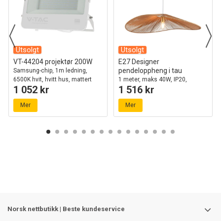
Utsolgt
Utsolgt
VT-44204 projektør 200W
E27 Designer
pendeloppheng i tau
Samsung-chip, 1m ledning,
6500K hvit, hvitt hus, mattert
1 meter, maks 40W, IP20,
1 052 kr
1 516 kr
glass, IP65
Ø80cm, 2 års garanti
Mer
Mer
Norsk nettbutikk | Beste kundeservice