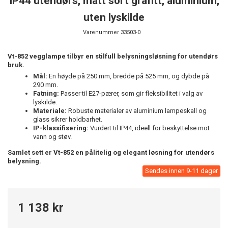
IP44 utendørs, matt sort grafitt, aluminium,
uten lyskilde
Varenummer
33503-0
Vt-852 vegglampe tilbyr en stilfull belysningsløsning for utendørs
bruk.
Mål:
En høyde på 250 mm, bredde på 525 mm, og dybde på
290 mm.
Fatning:
Passer til E27-pærer, som gir fleksibilitet i valg av
lyskilde.
Materiale:
Robuste materialer av aluminium lampeskall og
glass sikrer holdbarhet.
IP-klassifisering:
Vurdert til IP44, ideell for beskyttelse mot
vann og støv.
Samlet sett er Vt-852 en pålitelig og elegant løsning for utendørs
belysning.
Sendes innen 9-11 dager
1 138 kr