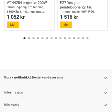
VT-44204 projektør 200W
E27 Designer
pendeloppheng i tau
Samsung-chip, 1m ledning,
6500K hvit, hvitt hus, mattert
1 meter, maks 40W, IP20,
1 052 kr
1 516 kr
glass, IP65
Ø80cm, 2 års garanti
Mer
Mer
Norsk nettbutikk | Beste kundeservice
Informasjon
Min konto