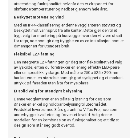
utseende og funksjonalitet selv når den er eksponert for
skiftende temperaturer og nedbør gjennom hele året.
Beskyttet mot vær og vind
Med en IP44-klassifisering er denne vegglanteren støvtett og
beskyttet mot vannsprut fra alle kanter. Dette gjør den til et
trygt valg for montering på husvegger hvor den vil være utsatt
for regn, noe som gir deg tryggheten av en installasjon som er
dimensjonert for utendørs bruk.
Fleksibel E27-fatning
Den integrerte E27-fatningen gir deg stor fleksibilitet ved valg
av lyskilde, enten du foretrekker en energieffektiv LED-pære
eller en spesifikk lysfarge. Med målene 250 x 525 x 290 mm
har lanternen en størrelse som gir god synlighet og et markant
uttrykk på fasaden uten å ta for mye plass.
Et solid valg for utendørs belysning
Denne vegglanteren er en pålitelig løsning for deg som
ønsker en enkel og holdbar belysning til uteområdet.
Produktet leveres med 3 års garanti fra V-Tac Pro, noe som
underbygger kvaliteten og forventet levetid. Velg denne
modellen for en kombinasjon av funksjonalitet og et tidløst
design som står seg godt over tid.