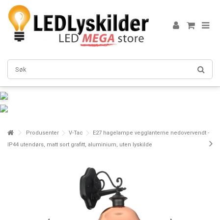
Produsenter
V-Tac
E27 hagelampe vegglanterne nedovervendt -
IP44 utendørs, matt sort grafitt, aluminium, uten lyskilde