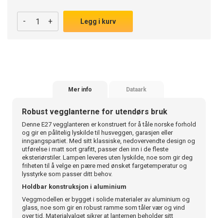
-
+
Legg i kurv
Mer info
Dataark
Robust vegglanterne for utendørs bruk
Denne E27 vegglanteren er konstruert for å tåle norske forhold
og gir en pålitelig lyskilde til husveggen, garasjen eller
inngangspartiet. Med sitt klassiske, nedovervendte design og
utførelse i matt sort grafitt, passer den inn i de fleste
eksteriørstiler. Lampen leveres uten lyskilde, noe som gir deg
friheten til å velge en pære med ønsket fargetemperatur og
lysstyrke som passer ditt behov.
Holdbar konstruksjon i aluminium
Veggmodellen er bygget i solide materialer av aluminium og
glass, noe som gir en robust ramme som tåler vær og vind
over tid. Materialvalget sikrer at lanternen beholder sitt