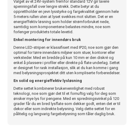
Valget av et 24V-system fremfor standard 12V gir lavere
spenningsfall over lengre strekk. Dette betyr at du
opprettholder en jevn lysstyrke og fargekvalitet gjennom hele
5-meters rullen uten at lyset svekkes mot slutten. Det er en
energieffektiv løsning som holder strømforbruket nede,
samtidig som komponentene belastes mindre, noe som
forlenger produktets totale levetid.
Enkel montering for innendørs bruk
Denne LED-stripen er klassifisert med IP20, noe som gjør den
optimal for tørre innendørs miljøer som stuer, kontorer eller
verksteder. Med en bredde på kun 10 mm er den diskré og
enkel å plassere i profiler eller direkte på flate underlag. Settet
er designet for rask installasjon, slik at du kan komme i gang
med belysningsprosjektet ditt uten kompliserte forberedelser.
En solid og energieffektiv lysløsning
Dette settet kombinerer brukervennlighet med robust
teknologi, noe som gjør det til et fornuftig valg for deg som
ønsker mye lys for pengene. Med en spredningsvinkel på 120
grader får du en bred lysflate som dekker godt, enten det er til
dekor eller som indirekte belysning. Velg dette settet for en
pålitelig og langvarig fargebelysning som tåler daglig bruk.