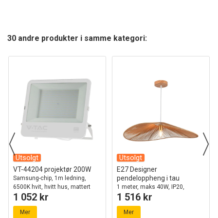
30 andre produkter i samme kategori:
Utsolgt
Utsolgt
VT-44204 projektør 200W
E27 Designer
pendeloppheng i tau
Samsung-chip, 1m ledning,
6500K hvit, hvitt hus, mattert
1 meter, maks 40W, IP20,
1 052 kr
1 516 kr
glass, IP65
Ø80cm, 2 års garanti
Mer
Mer