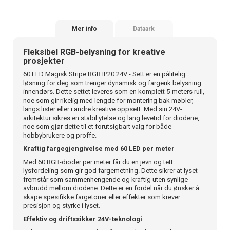
Mer info
Dataark
Fleksibel RGB-belysning for kreative
prosjekter
60 LED Magisk Stripe RGB IP20 24V - Sett er en pålitelig
løsning for deg som trenger dynamisk og fargerik belysning
innendørs. Dette settet leveres som en komplett 5-meters rull,
noe som gir rikelig med lengde for montering bak møbler,
langs lister eller i andre kreative oppsett. Med sin 24V-
arkitektur sikres en stabil ytelse og lang levetid for diodene,
noe som gjør dette til et forutsigbart valg for både
hobbybrukere og proffe.
Kraftig fargegjengivelse med 60 LED per meter
Med 60 RGB-dioder per meter får du en jevn og tett
lysfordeling som gir god fargemetning. Dette sikrer at lyset
fremstår som sammenhengende og kraftig uten synlige
avbrudd mellom diodene. Dette er en fordel når du ønsker å
skape spesifikke fargetoner eller effekter som krever
presisjon og styrke i lyset.
Effektiv og driftssikker 24V-teknologi