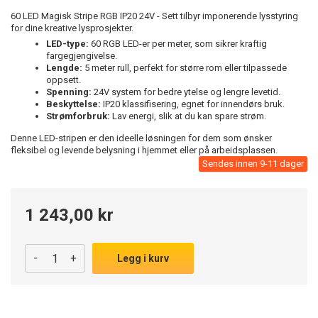
60 LED Magisk Stripe RGB IP20 24V - Sett tilbyr imponerende lysstyring
for dine kreative lysprosjekter.
LED-type:
60 RGB LED-er per meter, som sikrer kraftig
fargegjengivelse.
Lengde:
5 meter rull, perfekt for større rom eller tilpassede
oppsett.
Spenning:
24V system for bedre ytelse og lengre levetid.
Beskyttelse:
IP20 klassifisering, egnet for innendørs bruk.
Strømforbruk:
Lav energi, slik at du kan spare strøm.
Denne LED-stripen er den ideelle løsningen for dem som ønsker
fleksibel og levende belysning i hjemmet eller på arbeidsplassen.
Sendes innen 9-11 dager
1 243,00 kr
-
+
Legg i kurv