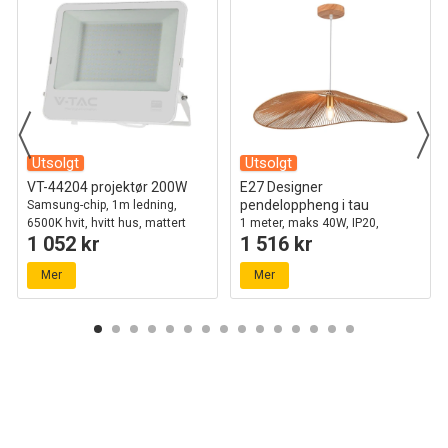
Utsolgt
Utsolgt
VT-44204 projektør 200W
E27 Designer
pendeloppheng i tau
Samsung-chip, 1m ledning,
6500K hvit, hvitt hus, mattert
1 meter, maks 40W, IP20,
1 052 kr
1 516 kr
glass, IP65
Ø80cm, 2 års garanti
Mer
Mer