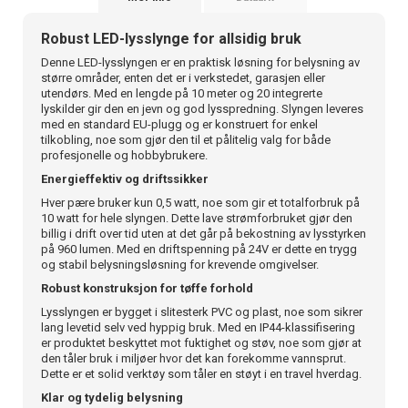
Robust LED-lysslynge for allsidig bruk
Denne LED-lysslyngen er en praktisk løsning for belysning av
større områder, enten det er i verkstedet, garasjen eller
utendørs. Med en lengde på 10 meter og 20 integrerte
lyskilder gir den en jevn og god lysspredning. Slyngen leveres
med en standard EU-plugg og er konstruert for enkel
tilkobling, noe som gjør den til et pålitelig valg for både
profesjonelle og hobbybrukere.
Energieffektiv og driftssikker
Hver pære bruker kun 0,5 watt, noe som gir et totalforbruk på
10 watt for hele slyngen. Dette lave strømforbruket gjør den
billig i drift over tid uten at det går på bekostning av lysstyrken
på 960 lumen. Med en driftspenning på 24V er dette en trygg
og stabil belysningsløsning for krevende omgivelser.
Robust konstruksjon for tøffe forhold
Lysslyngen er bygget i slitesterk PVC og plast, noe som sikrer
lang levetid selv ved hyppig bruk. Med en IP44-klassifisering
er produktet beskyttet mot fuktighet og støv, noe som gjør at
den tåler bruk i miljøer hvor det kan forekomme vannsprut.
Dette er et solid verktøy som tåler en støyt i en travel hverdag.
Klar og tydelig belysning