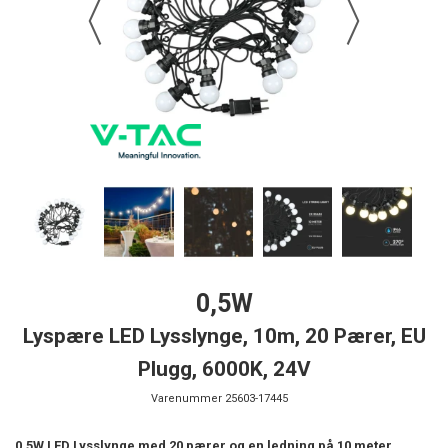
0,5W
Lyspære LED Lysslynge, 10m, 20 Pærer, EU
Plugg, 6000K, 24V
Varenummer
25603-17445
0,5W LED Lysslynge med 20 pærer og en ledning på 10 meter.