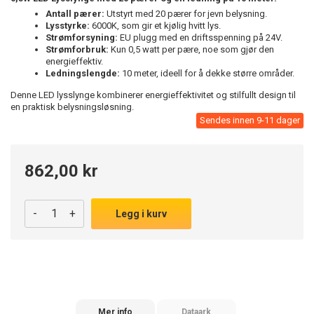
Antall pærer:
Utstyrt med 20 pærer for jevn belysning.
Lysstyrke:
6000K, som gir et kjølig hvitt lys.
Strømforsyning:
EU plugg med en driftsspenning på 24V.
Strømforbruk:
Kun 0,5 watt per pære, noe som gjør den
energieffektiv.
Ledningslengde:
10 meter, ideell for å dekke større områder.
Denne LED lysslynge kombinerer energieffektivitet og stilfullt design til
en praktisk belysningsløsning.
Sendes innen 9-11 dager
862,00 kr
-
+
Legg i kurv
Mer info
Dataark