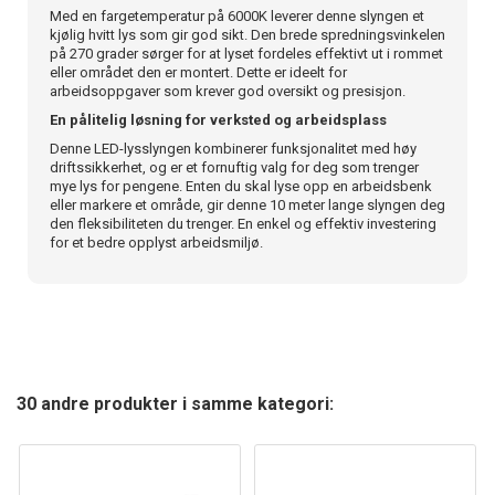
Med en fargetemperatur på 6000K leverer denne slyngen et
kjølig hvitt lys som gir god sikt. Den brede spredningsvinkelen
på 270 grader sørger for at lyset fordeles effektivt ut i rommet
eller området den er montert. Dette er ideelt for
arbeidsoppgaver som krever god oversikt og presisjon.
En pålitelig løsning for verksted og arbeidsplass
Denne LED-lysslyngen kombinerer funksjonalitet med høy
driftssikkerhet, og er et fornuftig valg for deg som trenger
mye lys for pengene. Enten du skal lyse opp en arbeidsbenk
eller markere et område, gir denne 10 meter lange slyngen deg
den fleksibiliteten du trenger. En enkel og effektiv investering
for et bedre opplyst arbeidsmiljø.
30 andre produkter i samme kategori: