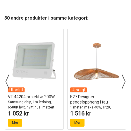
30 andre produkter i samme kategori:
Utsolgt
Utsolgt
VT-44204 projektør 200W
E27 Designer
pendeloppheng i tau
Samsung-chip, 1m ledning,
6500K hvit, hvitt hus, mattert
1 meter, maks 40W, IP20,
1 052 kr
1 516 kr
glass, IP65
Ø80cm, 2 års garanti
Mer
Mer