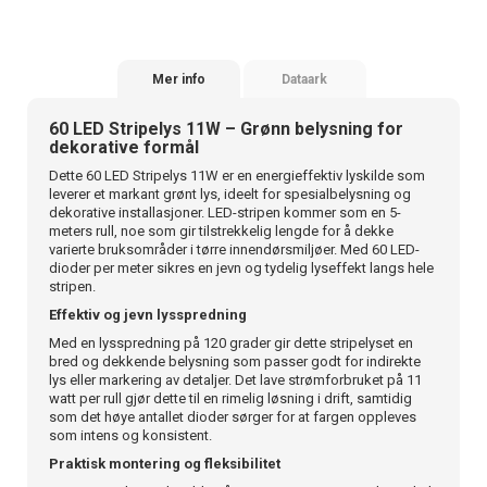
Mer info
Dataark
60 LED Stripelys 11W – Grønn belysning for
dekorative formål
Dette 60 LED Stripelys 11W er en energieffektiv lyskilde som
leverer et markant grønt lys, ideelt for spesialbelysning og
dekorative installasjoner. LED-stripen kommer som en 5-
meters rull, noe som gir tilstrekkelig lengde for å dekke
varierte bruksområder i tørre innendørsmiljøer. Med 60 LED-
dioder per meter sikres en jevn og tydelig lyseffekt langs hele
stripen.
Effektiv og jevn lysspredning
Med en lysspredning på 120 grader gir dette stripelyset en
bred og dekkende belysning som passer godt for indirekte
lys eller markering av detaljer. Det lave strømforbruket på 11
watt per rull gjør dette til en rimelig løsning i drift, samtidig
som det høye antallet dioder sørger for at fargen oppleves
som intens og konsistent.
Praktisk montering og fleksibilitet