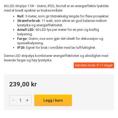
60 LED Striplys 11W - Grønn, IP20, 5m/rull er en energieffektiv lyskilde
med et bredt spekter av bruksområder.
Rull:
5 meter, som gir tilstrekkelig lengde for flere prosjekter.
Strømforbruk:
11 watt, som sikrer en god balanse mellom
lysstyrke og energieffektivitet.
Antall LED:
60 LED-lys per meter for en jevn og kraftig
belysning.
Farge:
Grønn, noe som gjør det ideelt for dekorasjon og
spesialbelysning.
IP20:
Egnet for bruk i områder med lav luftfuktighet.
Denne LED stripelys kombinerer energieffektivitet og allsidighet med
levende farger og høy lysstyrke.
Sendes innen 9-11 dager
239,00 kr
-
+
Legg i kurv