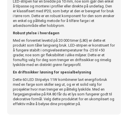
LED-stripen har en bredde på 10 mm, noe som gjør den enkel
å tilpasse og montere i profiler eller direkte på underlag. Den
er klassifisert med IP20, som betyr at den er beregnet for bruk
i tørre rom. Dette er en robust komponent for den som ønsker
en enkel og pålitelig metode for å tilføre farge i et
arbeidsområde eller hobbyrom.
Robust ytelse i hverdagen
Med en forventet levetid på 20 000 timer (L80) er dette et
produkt som tåler langvarig bruk. LED-stripen er konstruert for
å fungere stabilt i omgivelsestemperaturer fra -25 til +50
grader, noe som gir fleksibilitet i ulike miljøer. Dette er et
fornuftig valg for deg som trenger en driftssikker og rimelig
lyskilde med en distinkt grønn fargeprofil.
En driftssikker løsning for spesialbelysning
Dette 60 LED Stripelys 11W kombinerer lavt energiforbruk
med en farge som skiller seg ut, og er et solid valg for
prosjekter hvor man trenger en pålitelig lyskilde. Med en
fargegjengivelse på RA 80 får du et lys som fungerer godt til
dekorative formål. Velg dette produktet for en ukomplisert og
effektiv måte å belyse dine prosjekter på.