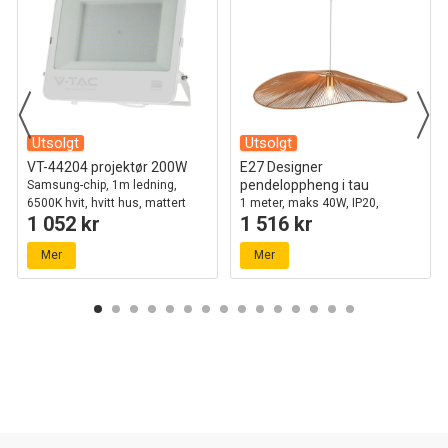
Utsolgt
Utsolgt
VT-44204 projektør 200W
E27 Designer
pendeloppheng i tau
Samsung-chip, 1m ledning,
6500K hvit, hvitt hus, mattert
1 meter, maks 40W, IP20,
1 052 kr
1 516 kr
glass, IP65
Ø80cm, 2 års garanti
Mer
Mer