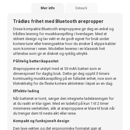
Mer info
Dataark
Trådløs frihet med Bluetooth ørepropper
Disse kompakte Bluetooth øreproppene gir deg en enkel og
trådløs løsning for musikkavspilling i hverdagen. Med et
stilrent design og lav vekt er de godt egnet for bruk under
kortere turer eller treningsøkter hvor du ønsker å slippe kabler
som kommer i veien. Modellen leveres i en klassisk hvit
utførelse som gir et diskret og ryddig uttrykk.
Pålitelig batterikapasitet
Øreproppene er utstyrt med et 55 mAh batteri som er
dimensjonert for daglig bruk. Dette gir deg opptil 3 timers
kontinuerlig musikkavspilling på en fulladet enhet, noe som er
tilstrekkelig for de fleste kortere aktiviteter i løpet av en dag.
Effektiv lading
Når batteriet er tomt, sørger den integrerte ladeløsningen for
at du raskt er klar igjen. Med en ladetid på kun 1 til 2 timer
minimeres ventetiden, slik at øreproppene er klare til bruk når
du trenger dem til neste økt eller reise.
Kompakt og funksjonelt design
Den lave vekten og det ergonomiske formatet gjør at