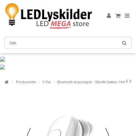
Produsenter
V-Tac
Bluetooth ørepropper - 55mAh batteri, Hvit