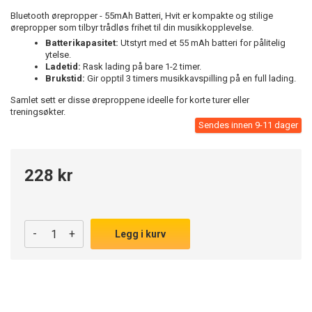
Bluetooth ørepropper - 55mAh Batteri, Hvit er kompakte og stilige
ørepropper som tilbyr trådløs frihet til din musikkopplevelse.
Batterikapasitet:
Utstyrt med et 55 mAh batteri for pålitelig
ytelse.
Ladetid:
Rask lading på bare 1-2 timer.
Brukstid:
Gir opptil 3 timers musikkavspilling på en full lading.
Samlet sett er disse øreproppene ideelle for korte turer eller
treningsøkter.
Sendes innen 9-11 dager
228 kr
-
+
Legg i kurv