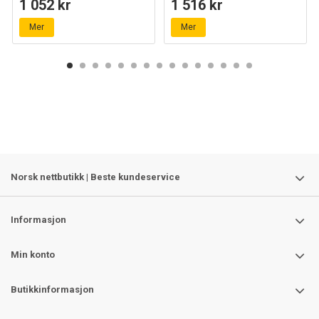
1 052 kr
1 516 kr
glass, IP65
Ø80cm, 2 års garanti
Mer
Mer
Norsk nettbutikk | Beste kundeservice
Informasjon
Min konto
Butikkinformasjon