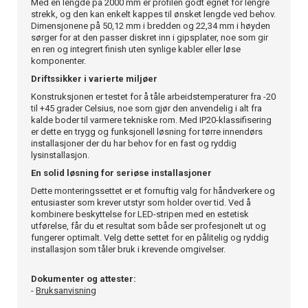
Med en lengde på 2000 mm er profilen godt egnet for lengre
strekk, og den kan enkelt kappes til ønsket lengde ved behov.
Dimensjonene på 50,12 mm i bredden og 22,34 mm i høyden
sørger for at den passer diskret inn i gipsplater, noe som gir
en ren og integrert finish uten synlige kabler eller løse
komponenter.
Driftssikker i varierte miljøer
Konstruksjonen er testet for å tåle arbeidstemperaturer fra -20
til +45 grader Celsius, noe som gjør den anvendelig i alt fra
kalde boder til varmere tekniske rom. Med IP20-klassifisering
er dette en trygg og funksjonell løsning for tørre innendørs
installasjoner der du har behov for en fast og ryddig
lysinstallasjon.
En solid løsning for seriøse installasjoner
Dette monteringssettet er et fornuftig valg for håndverkere og
entusiaster som krever utstyr som holder over tid. Ved å
kombinere beskyttelse for LED-stripen med en estetisk
utførelse, får du et resultat som både ser profesjonelt ut og
fungerer optimalt. Velg dette settet for en pålitelig og ryddig
installasjon som tåler bruk i krevende omgivelser.
Dokumenter og attester:
-
Bruksanvisning