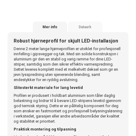
Mer info
Dataark
Robust hjørneprofil for skjult LED-installasjon
Denne 2 meter lange hjørneprofilen er utviklet for profesjonell
innfelling i gipsvegger og tak. Med sin solide konstruksjon i
aluminium gir den en stabil og varig ramme for dine LED-
striper, samtidig som den sikrer effektiv varmespredning.
Settet leveres komplett med et melkehvitt deksel som gir en
jevn lysspredning uten sjenerende blending, samt
endestykker for en ryddig avslutning.
Slitesterkt materiale for lang levetid
Profilen er produsert i holdbart aluminium som tåler daglig
belastning og bidrar til å bevare LED-stripens levetid gjennom
god termisk styring. Dette er en pålitelig komponent for deg
som ønsker en fastmontert og profesjonell belysningsløsning
i verkstedet, garasjen eller andre arbeidsområder der kvalitet
og stabilitet er prioritert.
Praktisk montering og tilpasning