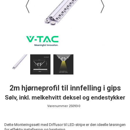
2m hjørneprofil til innfelling i gips
Sølv, inkl. melkehvitt deksel og endestykker
Varenummer
25093-0
Dette Monteringssett med Diffusor til LED-stripe er den ideelle løsningen
for effektiv installasjon og lysstyring.