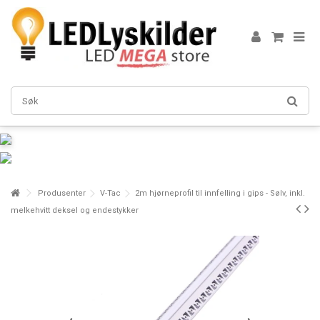
Produsenter
V-Tac
2m hjørneprofil til innfelling i gips - Sølv, inkl.
melkehvitt deksel og endestykker