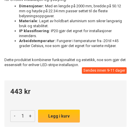
Dimensjoner:
Med en lengde på 2000 mm, bredde på 50.12
mm og høyde på 22.34 mm passer settet til de fleste
belysningsoppgaver.
Materiale:
Laget av holdbart aluminium som sikrer langvarig
bruk og stabilitet.
IP klassifisering:
IP20 gjør det egnet for installasjoner
innendørs.
Arbeidstemperatur:
Fungerer i temperaturer fra -20 til +45
grader Celsius, noe som gjør det egnet for varierte miljøer.
Dette produktet kombinerer funksjonalitet og estetikk, noe som gjør det
essensielt for enhver LED-stripe installasjon.
Sendes innen 9-11 dager
443 kr
-
+
Legg i kurv