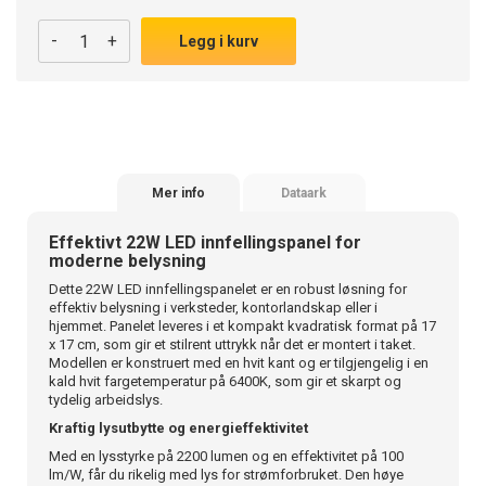
-
+
Legg i kurv
Mer info
Dataark
Effektivt 22W LED innfellingspanel for
moderne belysning
Dette 22W LED innfellingspanelet er en robust løsning for
effektiv belysning i verksteder, kontorlandskap eller i
hjemmet. Panelet leveres i et kompakt kvadratisk format på 17
x 17 cm, som gir et stilrent uttrykk når det er montert i taket.
Modellen er konstruert med en hvit kant og er tilgjengelig i en
kald hvit fargetemperatur på 6400K, som gir et skarpt og
tydelig arbeidslys.
Kraftig lysutbytte og energieffektivitet
Med en lysstyrke på 2200 lumen og en effektivitet på 100
lm/W, får du rikelig med lys for strømforbruket. Den høye