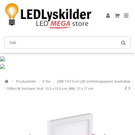
Produsenter
V-Tac
22W 17x17cm LED innfellingspanel, kvadratisk
- 100lm/W, hvit kant, Hull: 15,5 x 15,5 cm, Mål: 17 x 17 cm