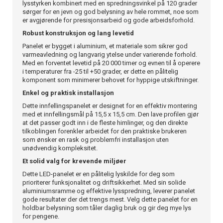
lysstyrken kombinert med en spredningsvinkel på 120 grader
sørger for en jevn og god belysning av hele rommet, noe som
er avgjørende for presisjonsarbeid og gode arbeidsforhold.
Robust konstruksjon og lang levetid
Panelet er bygget i aluminium, et materiale som sikrer god
varmeavledning og langvarig ytelse under varierende forhold.
Med en forventet levetid på 20 000 timer og evnen til å operere
i temperaturer fra -25 til +50 grader, er dette en pålitelig
komponent som minimerer behovet for hyppige utskiftninger.
Enkel og praktisk installasjon
Dette innfellingspanelet er designet for en effektiv montering
med et innfellingsmål på 15,5 x 15,5 cm. Den lave profilen gjør
at det passer godt inn i de fleste himlinger, og den direkte
tilkoblingen forenkler arbeidet for den praktiske brukeren
som ønsker en rask og problemfri installasjon uten
unødvendig kompleksitet.
Et solid valg for krevende miljøer
Dette LED-panelet er en pålitelig lyskilde for deg som
prioriterer funksjonalitet og driftsikkerhet. Med sin solide
aluminiumsramme og effektive lysspredning, leverer panelet
gode resultater der det trengs mest. Velg dette panelet for en
holdbar belysning som tåler daglig bruk og gir deg mye lys
for pengene.