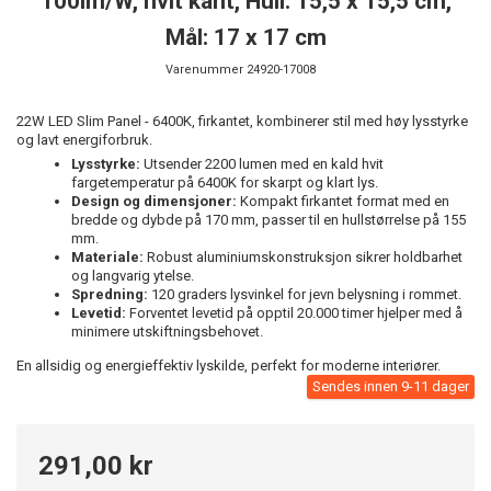
100lm/W, hvit kant, Hull: 15,5 x 15,5 cm,
Mål: 17 x 17 cm
Varenummer
24920-17008
22W LED Slim Panel - 6400K, firkantet, kombinerer stil med høy lysstyrke
og lavt energiforbruk.
Lysstyrke:
Utsender 2200 lumen med en kald hvit
fargetemperatur på 6400K for skarpt og klart lys.
Design og dimensjoner:
Kompakt firkantet format med en
bredde og dybde på 170 mm, passer til en hullstørrelse på 155
mm.
Materiale:
Robust aluminiumskonstruksjon sikrer holdbarhet
og langvarig ytelse.
Spredning:
120 graders lysvinkel for jevn belysning i rommet.
Levetid:
Forventet levetid på opptil 20.000 timer hjelper med å
minimere utskiftningsbehovet.
En allsidig og energieffektiv lyskilde, perfekt for moderne interiører.
Sendes innen 9-11 dager
291,00 kr