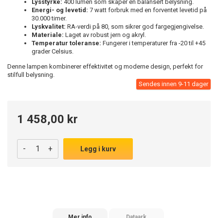
Lysstyrke:
400 lumen som skaper en balansert belysning.
Energi- og levetid:
7 watt forbruk med en forventet levetid på
30.000 timer.
Lyskvalitet:
RA-verdi på 80, som sikrer god fargegjengivelse.
Materiale:
Laget av robust jern og akryl.
Temperatur toleranse:
Fungerer i temperaturer fra -20 til +45
grader Celsius.
Denne lampen kombinerer effektivitet og moderne design, perfekt for
stilfull belysning.
Sendes innen 9-11 dager
1 458,00 kr
-
+
Legg i kurv
Mer info
Dataark