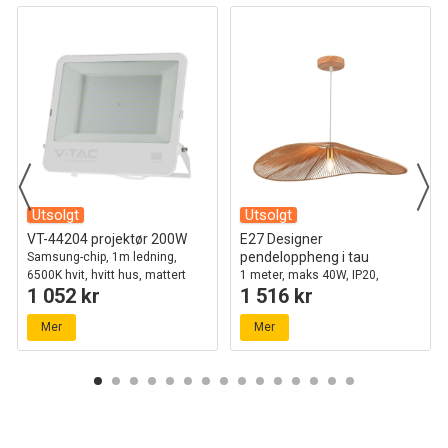
Utsolgt
Utsolgt
VT-44204 projektør 200W
E27 Designer
pendeloppheng i tau
Samsung-chip, 1m ledning,
6500K hvit, hvitt hus, mattert
1 meter, maks 40W, IP20,
1 052 kr
1 516 kr
glass, IP65
Ø80cm, 2 års garanti
Mer
Mer