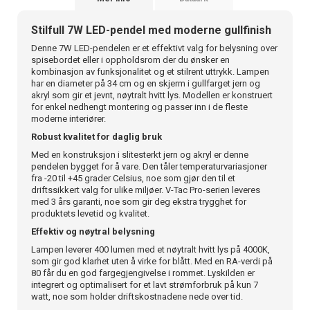
Stilfull 7W LED-pendel med moderne gullfinish
Denne 7W LED-pendelen er et effektivt valg for belysning over
spisebordet eller i oppholdsrom der du ønsker en
kombinasjon av funksjonalitet og et stilrent uttrykk. Lampen
har en diameter på 34 cm og en skjerm i gullfarget jern og
akryl som gir et jevnt, nøytralt hvitt lys. Modellen er konstruert
for enkel nedhengt montering og passer inn i de fleste
moderne interiører.
Robust kvalitet for daglig bruk
Med en konstruksjon i slitesterkt jern og akryl er denne
pendelen bygget for å vare. Den tåler temperaturvariasjoner
fra -20 til +45 grader Celsius, noe som gjør den til et
driftssikkert valg for ulike miljøer. V-Tac Pro-serien leveres
med 3 års garanti, noe som gir deg ekstra trygghet for
produktets levetid og kvalitet.
Effektiv og nøytral belysning
Lampen leverer 400 lumen med et nøytralt hvitt lys på 4000K,
som gir god klarhet uten å virke for blått. Med en RA-verdi på
80 får du en god fargegjengivelse i rommet. Lyskilden er
integrert og optimalisert for et lavt strømforbruk på kun 7
watt, noe som holder driftskostnadene nede over tid.