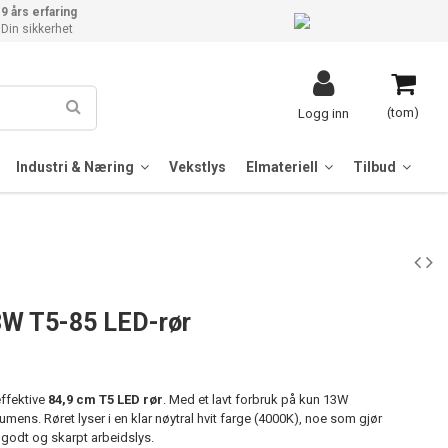
9 års erfaring
Din sikkerhet
(tom)
Logg inn
Industri & Næring
Vekstlys
Elmateriell
Tilbud
13W T5-85 LED-rør
effektive
84,9 cm T5 LED rør
. Med et lavt forbruk på kun 13W
lumens. Røret lyser i en klar nøytral hvit farge (4000K), noe som gjør
t godt og skarpt arbeidslys.