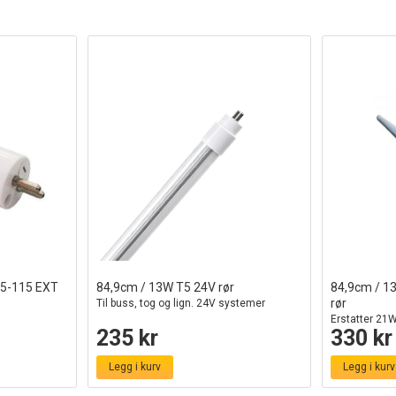
T5-115 EXT
84,9cm / 13W T5 24V rør
84,9cm / 1
rør
Til buss, tog og lign. 24V systemer
Erstatter 21W
235 kr
330 kr
Legg i kurv
Legg i kurv