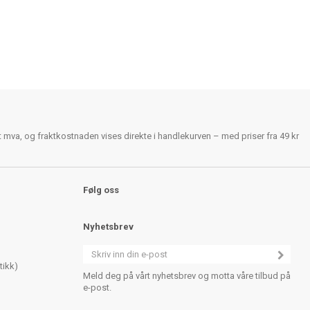
rt mva, og fraktkostnaden vises direkte i handlekurven – med priser fra 49 kr
Følg oss
Nyhetsbrev
tikk)
Meld deg på vårt nyhetsbrev og motta våre tilbud på
e-post.