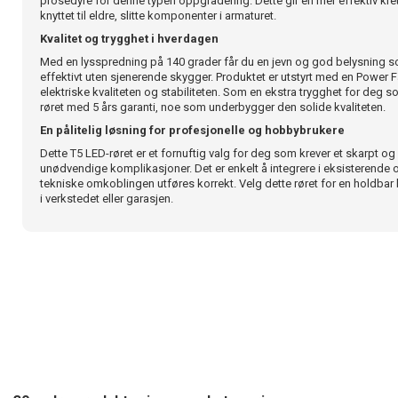
prosedyre for denne typen oppgradering. Dette gir en mer effektiv krets
knyttet til eldre, slitte komponenter i armaturet.
Kvalitet og trygghet i hverdagen
Med en lysspredning på 140 grader får du en jevn og god belysning s
effektivt uten sjenerende skygger. Produktet er utstyrt med en Power 
elektriske kvaliteten og stabiliteten. Som en ekstra trygghet for deg s
røret med 5 års garanti, noe som underbygger den solide kvaliteten.
En pålitelig løsning for profesjonelle og hobbybrukere
Dette T5 LED-røret er et fornuftig valg for deg som krever et skarpt og 
unødvendige komplikasjoner. Det er enkelt å integrere i eksisterende o
tekniske omkoblingen utføres korrekt. Velg dette røret for en holdbar
i verkstedet eller garasjen.