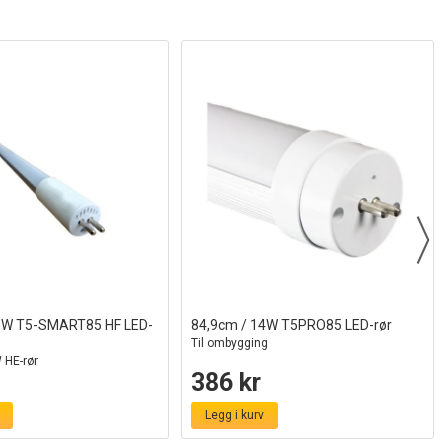
3W T5-SMART85 HF LED-
84,9cm / 14W T5PRO85 LED-rør
Til ombygging
 HE-rør
386 kr
Legg i kurv