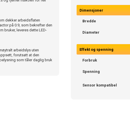
 og fjerner risikoen for feil
Dimensjoner
om dekker arbeidsflaten
Bredde
Factor på 0.9, som bekrefter den
om bruker, leveres dette LED-
Diameter
Effekt og spenning
nøytralt arbeidslys uten
ppsett, forutsatt at den
 belysning som tåler daglig bruk
Forbruk
Spenning
Sensor kompatibel