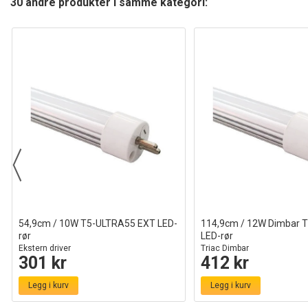
30 andre produkter i samme kategori:
54,9cm / 10W T5-ULTRA55 EXT LED-
114,9cm / 12W Dimbar 
rør
LED-rør
Ekstern driver
Triac Dimbar
301 kr
412 kr
Legg i kurv
Legg i kurv