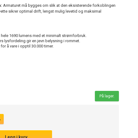
n:
Armaturet må bygges om slik at den eksisterende forkoblingen
Dette sikrer optimal drift, lengst mulig levetid og maksimal
 hele 1690 lumens med et minimalt strømforbruk.
s lysfordeling gir en jevn belysning i rommet.
or å vare i opptil 30.000 timer.
På lager.
%
Legg i kurv