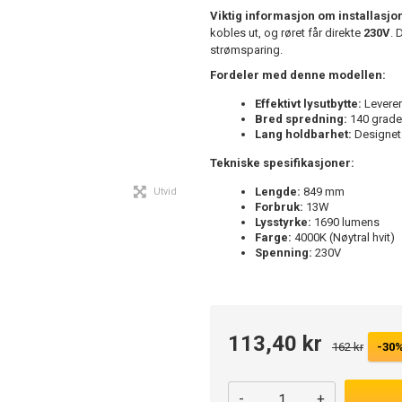
Viktig informasjon om installasjo
kobles ut, og røret får direkte
230V
. 
strømsparing.
Fordeler med denne modellen:
Effektivt lysutbytte:
Leverer
Bred spredning:
140 grader
Lang holdbarhet:
Designet f
Tekniske spesifikasjoner:
Lengde:
849 mm
Utvid
Forbruk:
13W
Lysstyrke:
1690 lumens
Farge:
4000K (Nøytral hvit)
Spenning:
230V
113,40 kr
162 kr
-30
-
+