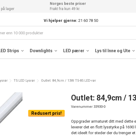
Norges beste priser
 på lager
Frakt fra kun 49 kr.
Vi hjelper gjerne:
21 60 78 50
LED Strips
Downlights
LED pærer
Lys til Inne og Ute
ysrør
T5 LED Lysrør
Outlet: 84,9cm / 13W T5-85 LED-rør
Outlet: 84,9cm / 
Varenummer
33930-0
Redusert pris!
Oppgrader armaturet ditt med dette 
leverer det en flott lysstyrke på 1690 
det ideelt for steder der du trenger e