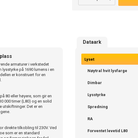
Dataark
splass
Lyset
rende armaturer i verkstedet
n lysstyrke på 1690 lumens i en
Nøytral hvit lysfarge
dellen er konstruert for en
.
Dimbar
Lysstyrke
på 80 eller høyere, som gir en
30 000 timer (L80) og en solid
utskiftninger. Det er en
Spredning
ngene.
RA
r direkte tilkobling til 230V. Ved
Forventet levetid L80
 noe som er en standard