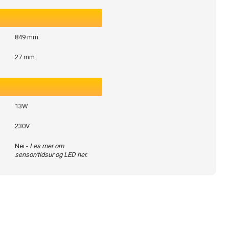
849 mm.
27 mm.
13W
230V
Nei -
Les mer om
sensor/tidsur og LED her.