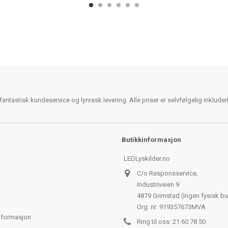
antastisk kundeservice og lynrask levering. Alle priser er selvfølgelig inklude
Butikkinformasjon
LEDLyskilder.no
C/o Responsservice,
Industriveien 9
4879 Grimstad (ingen fysisk bu
Org. nr: 919357673MVA
nformasjon
Ring til oss:
21 60 78 50