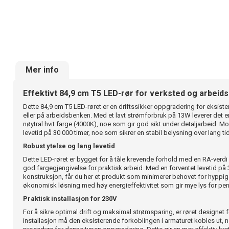
Mer info
Effektivt 84,9 cm T5 LED-rør for verksted og arbeid
Dette 84,9 cm T5 LED-røret er en driftssikker oppgradering for eksiste
eller på arbeidsbenken. Med et lavt strømforbruk på 13W leverer det e
nøytral hvit farge (4000K), noe som gir god sikt under detaljarbeid. Mo
levetid på 30 000 timer, noe som sikrer en stabil belysning over lang tid
Robust ytelse og lang levetid
Dette LED-røret er bygget for å tåle krevende forhold med en RA-verdi 
god fargegjengivelse for praktisk arbeid. Med en forventet levetid på 
konstruksjon, får du her et produkt som minimerer behovet for hyppige 
økonomisk løsning med høy energieffektivitet som gir mye lys for pe
Praktisk installasjon for 230V
For å sikre optimal drift og maksimal strømsparing, er røret designet fo
installasjon må den eksisterende forkoblingen i armaturet kobles ut,