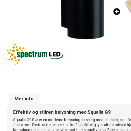
Mer info
Effektiv og stilren belysning med Squalla G9
Squalla G9 Rør er en moderne belysningsløsning med en slank, sort fin
fleste rom. Dette settet er utviklet for å gi pålitelig lys i alt fra private
kombinerer et minimalistisk ytre med funksjonell ytelse. Pakken inneh