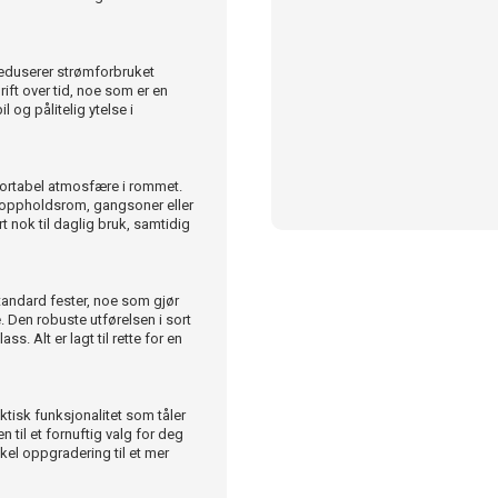
reduserer strømforbruket
ift over tid, noe som er en
 og pålitelig ytelse i
mfortabel atmosfære i rommet.
i oppholdsrom, gangsoner eller
 nok til daglig bruk, samtidig
standard fester, noe som gjør
 Den robuste utførelsen i sort
s. Alt er lagt til rette for en
ktisk funksjonalitet som tåler
 til et fornuftig valg for deg
nkel oppgradering til et mer