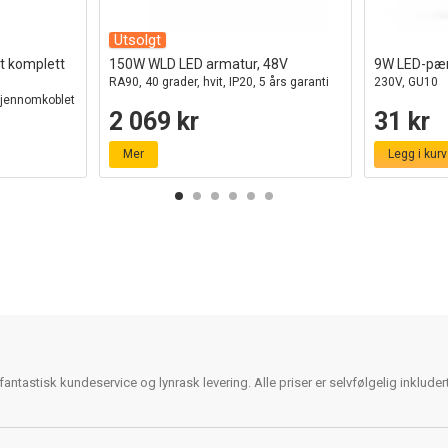
Utsolgt
t komplett
150W WLD LED armatur, 48V
9W LED-pæ
RA90, 40 grader, hvit, IP20, 5 års garanti
230V, GU10
gjennomkoblet
2 069 kr
31 kr
Mer
Legg i kurv
antastisk kundeservice og lynrask levering. Alle priser er selvfølgelig inklude