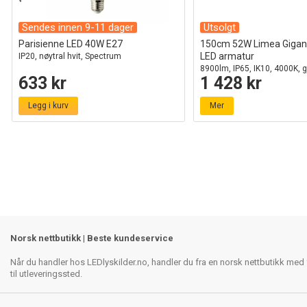
Sendes innen 9-11 dager
Utsolgt
Parisienne LED 40W E27
150cm 52W Limea Gigan
LED armatur
IP20, nøytral hvit, Spectrum
8900lm, IP65, IK10, 4000K, 
633 kr
1 428 kr
Legg i kurv
Mer
Norsk nettbutikk | Beste kundeservice
Når du handler hos LEDlyskilder.no, handler du fra en norsk nettbutikk med f
til utleveringssted.