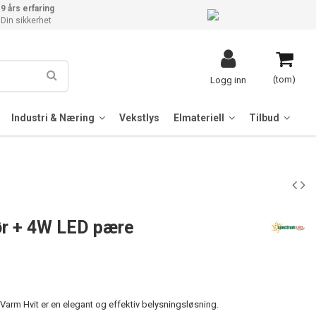
9 års erfaring
Din sikkerhet
(tom)
Logg inn
Industri & Næring
Vekstlys
Elmateriell
Tilbud
ør + 4W LED pære
arm Hvit er en elegant og effektiv belysningsløsning.