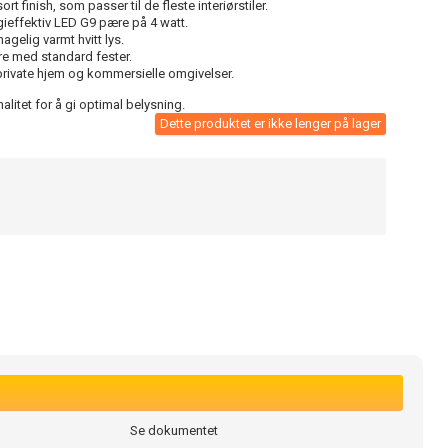
 finish, som passer til de fleste interiørstiler.
gieffektiv LED G9 pære på 4 watt.
agelig varmt hvitt lys.
e med standard fester.
 private hjem og kommersielle omgivelser.
litet for å gi optimal belysning.
Dette produktet er ikke lenger på lager
Se dokumentet