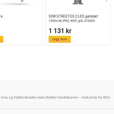
re
50W STREETOS 2 LED gatelykt
135lm/W, IP65, IK09, grå, 6750lm
1 131 kr
Legg i kurv
rt mva, og fraktkostnaden vises direkte i handlekurven – med priser fra 49 kr