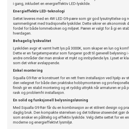
i gang, inkludert en energieffektiv LED-lyskilde.
Energieffektiv LED-teknologi
Settet leveres med en 4W LED G9-pære som gir god lysutnyttelse og 
sammenlignet med tradisjonelle lyskilder. Dette sikrer en økonomisk dr
fordel for både lommeboken og miljøet. Pæren er valgt for å gi en stabil
hverdagen.
Behagelig lyskvalitet
Lyskilden avgir et varmt hvitt lys på 3000K, som skaper en lun og ko
Dette er en fargetemperatur som fungerer godt til generell belysning 
andre områder der man ønsker et mykt og innbydende lys. Lyset er klart
som det virker avslappende.
Enkel montering
Squalla G9 Rør er konstruert for en rett frem installasjon ved hjelp av 
den velegnet for både den praktiske hobbymontøren og profesjonelle.
finish gir en stabil montering og et ryddig uttrykk når armaturen er på plas
rask og problemfri installasjon.
En solid og funksjonell belysningsløsning
Med Squalla G9 Rør får du en kombinasjon av et stilrent design og pra
daglig bruk. Den kompakte størrelsen og det tidløse utseendet gjør den
som ønsker en pålitelig og effektiv lyskilde. Velg dette settet for en e
moderne og energieffektivt lysmiljø.