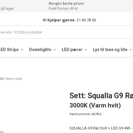
Norges beste priser
 på lager
Frakt fra kun 49 kr.
Vi hjelper gjerne:
21 60 78 50
LED Strips
Downlights
LED pærer
Lys til Inne og Ute
0K (Varm hvit)
Sett: Squalla G9 R
3000K (Varm hvit)
Varenummer
6678-0
SQUALLA G9 Rør Sort + LED G9 4W - V