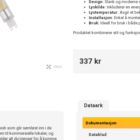
Design:
Slank og moderne sort
Lyskilde:
Inkluderer en ener
Lystemperatur:
Avgir et beh
Installasjon:
Enkel å monter
Bruk:
Ideell for bruk i både
Produktet kombinerer stil og funksjona
337 kr
Utvid
Dataark
Dokumentasjon
ish som glir sømløst inn i de
 hjem til kommersielle lokaler, og
Datablad
older alt du trenger for å komme