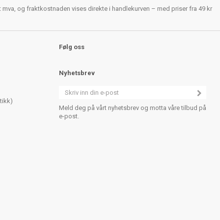
rt mva, og fraktkostnaden vises direkte i handlekurven – med priser fra 49 kr
Følg oss
Nyhetsbrev
tikk)
Meld deg på vårt nyhetsbrev og motta våre tilbud på
e-post.