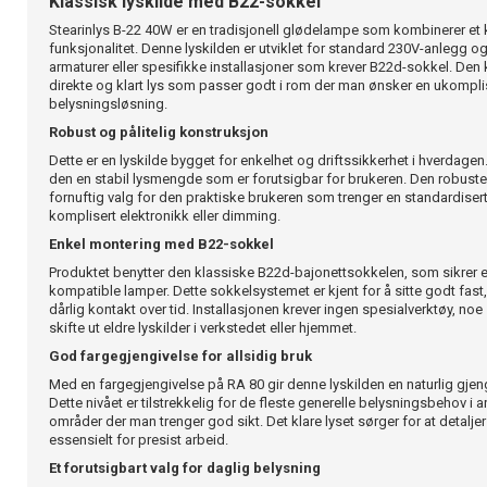
Klassisk lyskilde med B22-sokkel
Stearinlys B-22 40W er en tradisjonell glødelampe som kombinerer et 
funksjonalitet. Denne lyskilden er utviklet for standard 230V-anlegg og 
armaturer eller spesifikke installasjoner som krever B22d-sokkel. Den k
direkte og klart lys som passer godt i rom der man ønsker en ukomplis
belysningsløsning.
Robust og pålitelig konstruksjon
Dette er en lyskilde bygget for enkelhet og driftssikkerhet i hverdage
den en stabil lysmengde som er forutsigbar for brukeren. Den robuste 
fornuftig valg for den praktiske brukeren som trenger en standardiser
komplisert elektronikk eller dimming.
Enkel montering med B22-sokkel
Produktet benytter den klassiske B22d-bajonettsokkelen, som sikrer e
kompatible lamper. Dette sokkelsystemet er kjent for å sitte godt fast
dårlig kontakt over tid. Installasjonen krever ingen spesialverktøy, no
skifte ut eldre lyskilder i verkstedet eller hjemmet.
God fargegjengivelse for allsidig bruk
Med en fargegjengivelse på RA 80 gir denne lyskilden en naturlig gjeng
Dette nivået er tilstrekkelig for de fleste generelle belysningsbehov i 
områder der man trenger god sikt. Det klare lyset sørger for at detaljer
essensielt for presist arbeid.
Et forutsigbart valg for daglig belysning