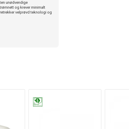
 uten unødvendige
strømnett og krever minimalt
oretrekker velprøvd teknologi og