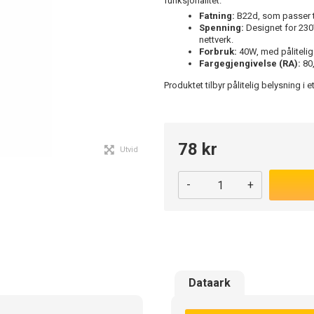
funksjonalitet.
Fatning:
B22d, som passer ti
Spenning:
Designet for 230
nettverk.
Forbruk:
40W, med pålitelig 
Fargegjengivelse (RA):
80,
Produktet tilbyr pålitelig belysning i 
78 kr
Utvid
-
+
Dataark