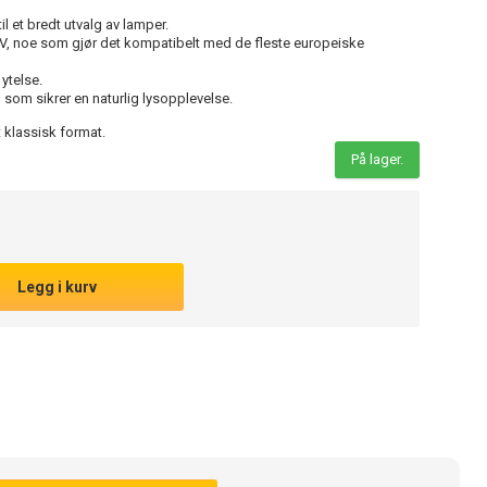
l et bredt utvalg av lamper.
V, noe som gjør det kompatibelt med de fleste europeiske
ytelse.
 som sikrer en naturlig lysopplevelse.
et klassisk format.
På lager.
Legg i kurv