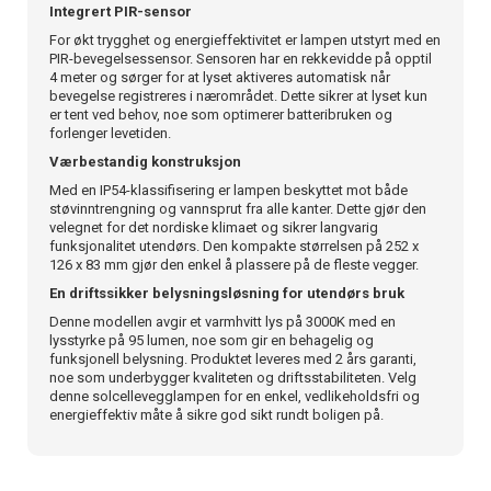
Integrert PIR-sensor
For økt trygghet og energieffektivitet er lampen utstyrt med en
PIR-bevegelsessensor. Sensoren har en rekkevidde på opptil
4 meter og sørger for at lyset aktiveres automatisk når
bevegelse registreres i nærområdet. Dette sikrer at lyset kun
er tent ved behov, noe som optimerer batteribruken og
forlenger levetiden.
Værbestandig konstruksjon
Med en IP54-klassifisering er lampen beskyttet mot både
støvinntrengning og vannsprut fra alle kanter. Dette gjør den
velegnet for det nordiske klimaet og sikrer langvarig
funksjonalitet utendørs. Den kompakte størrelsen på 252 x
126 x 83 mm gjør den enkel å plassere på de fleste vegger.
En driftssikker belysningsløsning for utendørs bruk
Denne modellen avgir et varmhvitt lys på 3000K med en
lysstyrke på 95 lumen, noe som gir en behagelig og
funksjonell belysning. Produktet leveres med 2 års garanti,
noe som underbygger kvaliteten og driftsstabiliteten. Velg
denne solcellevegglampen for en enkel, vedlikeholdsfri og
energieffektiv måte å sikre god sikt rundt boligen på.