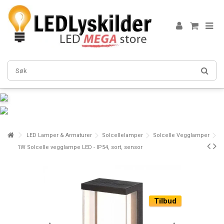
LED Lamper & Armaturer
Solcellelamper
Solcelle Vegglamper
1W Solcelle vegglampe LED - IP54, sort, sensor
Tilbud