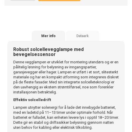
Mer info
Dataark
Robust solcellevegglampe med
bevegelsessensor
Denne vegglampen er utviklet for montering utendørs og er en
pålitelig løsning for belysning av inngangspartier,
garasjevegger eller hager. Lampen er utført i et sort, slitesterkt
materiale og har en kompakt utforming som integreres diskret
på de fleste fasader. Med sin integrerte solcelleteknologi er
den uavhengig av ekstern strømtilførsel, noe som forenkler
installasjonen betraktelig.
Effektiv solcelledrift
Lampen utnytter solenergi for å lade det innebygde batteriet,
med en ladetid på 11–13 timer under optimale forhold. Når
batteriet er fulladet, kan enheten levere lys i opptil 18–20 timer.
Dette gir en stabil og driftssikker belysning gjennom natten
uten behov for kabling eller elektrisk tilkobling.