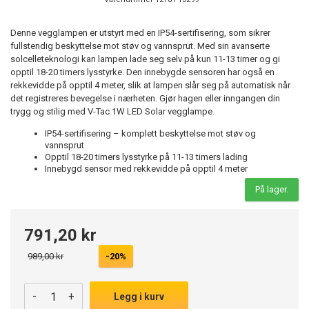
Denne vegglampen er utstyrt med en IP54-sertifisering, som sikrer
fullstendig beskyttelse mot støv og vannsprut. Med sin avanserte
solcelleteknologi kan lampen lade seg selv på kun 11-13 timer og gi
opptil 18-20 timers lysstyrke. Den innebygde sensoren har også en
rekkevidde på opptil 4 meter, slik at lampen slår seg på automatisk når
det registreres bevegelse i nærheten. Gjør hagen eller inngangen din
trygg og stilig med V-Tac 1W LED Solar vegglampe.
IP54-sertifisering – komplett beskyttelse mot støv og
vannsprut
Opptil 18-20 timers lysstyrke på 11-13 timers lading
Innebygd sensor med rekkevidde på opptil 4 meter
På lager.
791,20 kr
989,00 kr
-20%
-
+
Legg i kurv