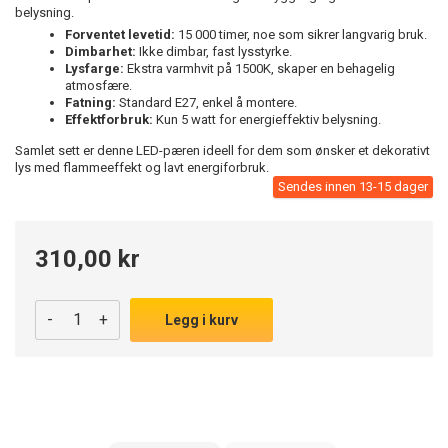
belysning.
Forventet levetid:
15 000 timer, noe som sikrer langvarig bruk.
Dimbarhet:
Ikke dimbar, fast lysstyrke.
Lysfarge:
Ekstra varmhvit på 1500K, skaper en behagelig
atmosfære.
Fatning:
Standard E27, enkel å montere.
Effektforbruk:
Kun 5 watt for energieffektiv belysning.
Samlet sett er denne LED-pæren ideell for dem som ønsker et dekorativt
lys med flammeeffekt og lavt energiforbruk.
Sendes innen 13-15 dager
310,00 kr
-
+
Legg i kurv