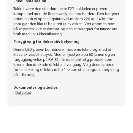
Enkel installasjon
Takket være den standardiserte E27-sokkelen er pæren
kompatibel med de fleste vanlige lampeholdere. Den fungerer
optimalt på et spenningsintervall mellom 220 og 240V, noe
som gjør den klar til bruk rett ut av esken. Vær oppmerksom
på at pæren ikke er dimbar, og den er beregnet for innendørs
bruk med IP20-klassifisering.
Et trygt valg for dekorativ belysning
Denne LED-pæren kombinerer moderne teknologi med et
klassisk visuelt uttrykk. Med en lysstyrke på 60 lumen og en
fargegjengivelse på RA 82, får du et pålitelig produkt som
leverer den ønskede effekten hver gang. Velg denne pæren
for en enkel og effektiv måte å skape stemningsfull belysning
på i din bolig.
Dokumenter og attester:
-
Datablad