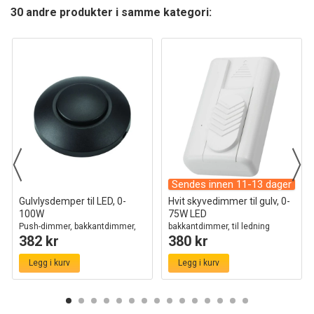
30 andre produkter i samme kategori:
Sendes innen 11-13 dager
Gulvlysdemper til LED, 0-
Hvit skyvedimmer til gulv, 0-
100W
75W LED
Push-dimmer, bakkantdimmer,
bakkantdimmer, til ledning
382 kr
380 kr
sort
Legg i kurv
Legg i kurv