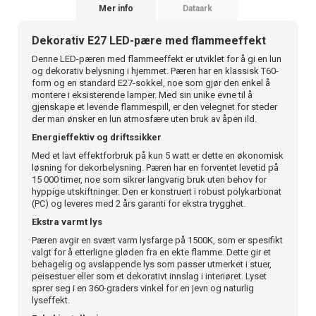
Mer info
Dataark
Dekorativ E27 LED-pære med flammeeffekt
Denne LED-pæren med flammeeffekt er utviklet for å gi en lun
og dekorativ belysning i hjemmet. Pæren har en klassisk T60-
form og en standard E27-sokkel, noe som gjør den enkel å
montere i eksisterende lamper. Med sin unike evne til å
gjenskape et levende flammespill, er den velegnet for steder
der man ønsker en lun atmosfære uten bruk av åpen ild.
Energieffektiv og driftssikker
Med et lavt effektforbruk på kun 5 watt er dette en økonomisk
løsning for dekorbelysning. Pæren har en forventet levetid på
15 000 timer, noe som sikrer langvarig bruk uten behov for
hyppige utskiftninger. Den er konstruert i robust polykarbonat
(PC) og leveres med 2 års garanti for ekstra trygghet.
Ekstra varmt lys
Pæren avgir en svært varm lysfarge på 1500K, som er spesifikt
valgt for å etterligne gløden fra en ekte flamme. Dette gir et
behagelig og avslappende lys som passer utmerket i stuer,
peisestuer eller som et dekorativt innslag i interiøret. Lyset
sprer seg i en 360-graders vinkel for en jevn og naturlig
lyseffekt.