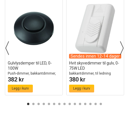
Sendes innen 12-14 dager
Gulvlysdemper til LED, 0-
Hvit skyvedimmer til gulv, 0-
100W
75W LED
Push-dimmer, bakkantdimmer,
bakkantdimmer, til ledning
382 kr
380 kr
sort
Legg i kurv
Legg i kurv