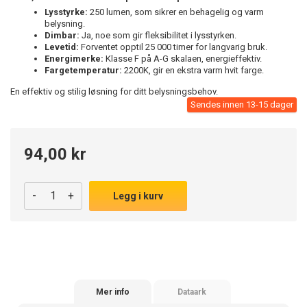
Lysstyrke:
250 lumen, som sikrer en behagelig og varm
belysning.
Dimbar:
Ja, noe som gir fleksibilitet i lysstyrken.
Levetid:
Forventet opptil 25 000 timer for langvarig bruk.
Energimerke:
Klasse F på A-G skalaen, energieffektiv.
Fargetemperatur:
2200K, gir en ekstra varm hvit farge.
En effektiv og stilig løsning for ditt belysningsbehov.
Sendes innen 13-15 dager
94,00 kr
-
+
Legg i kurv
Mer info
Dataark