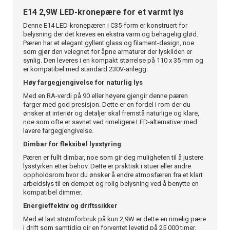
E14 2,9W LED-kronepære for et varmt lys
Denne E14 LED-kronepæren i C35-form er konstruert for
belysning der det kreves en ekstra varm og behagelig glød.
Pæren har et elegant gyllent glass og filament-design, noe
som gjør den velegnet for åpne armaturer der lyskilden er
synlig. Den leveres i en kompakt størrelse på 110 x 35 mm og
er kompatibel med standard 230V-anlegg.
Høy fargegjengivelse for naturlig lys
Med en RA-verdi på 90 eller høyere gjengir denne pæren
farger med god presisjon. Dette er en fordel i rom der du
ønsker at interiør og detaljer skal fremstå naturlige og klare,
noe som ofte er savnet ved rimeligere LED-alternativer med
lavere fargegjengivelse.
Dimbar for fleksibel lysstyring
Pæren er fullt dimbar, noe som gir deg muligheten til å justere
lysstyrken etter behov. Dette er praktisk i stuer eller andre
oppholdsrom hvor du ønsker å endre atmosfæren fra et klart
arbeidslys til en dempet og rolig belysning ved å benytte en
kompatibel dimmer.
Energieffektiv og driftssikker
Med et lavt strømforbruk på kun 2,9W er dette en rimelig pære
i drift som samtidig gir en forventet levetid på 25 000 timer.