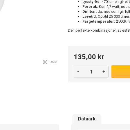
Lysstyrke:
470 lumen gir et 
Forbruk:
Kun 4,7 watt, noe s
Dimbar:
Ja, noe som gir full
Levetid:
Opptil 25 000 timer,
Fargetemperatur:
2500K fo
Den perfekte kombinasjonen av esteti
135,00 kr
Utvid
-
+
Dataark