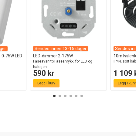
ger
Sendes innen 13-15 dager
Sendes in
v, 0-75W LED
LED-dimmer 2-175W
10m lyslenke
Faseavsnitt/Faseanrykk, for LED og
IP44, sort kab
halogen
590 kr
1 109 
Legg i kurv
Legg i kurv