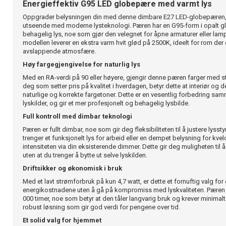
Energieffektiv G95 LED globepære med varmt lys
Oppgrader belysningen din med denne dimbare E27 LED-globepæren,
utseende med moderne lysteknologi. Pæren har en G95-form i opalt gl
behagelig lys, noe som gjør den velegnet for åpne armaturer eller lamp
modellen leverer en ekstra varm hvit glød på 2500K, ideelt for rom der
avslappende atmosfære.
Høy fargegjengivelse for naturlig lys
Med en RA-verdi på 90 eller høyere, gjengir denne pæren farger med s
deg som setter pris på kvalitet i hverdagen, betyr dette at interiør og 
naturlige og korrekte fargetoner. Dette er en vesentlig forbedring s
lyskilder, og gir et mer profesjonelt og behagelig lysbilde.
Full kontroll med dimbar teknologi
Pæren er fullt dimbar, noe som gir deg fleksibiliteten til å justere lysst
trenger et funksjonelt lys for arbeid eller en dempet belysning for kvel
intensiteten via din eksisterende dimmer. Dette gir deg muligheten til
uten at du trenger å bytte ut selve lyskilden.
Driftsikker og økonomisk i bruk
Med et lavt strømforbruk på kun 4,7 watt, er dette et fornuftig valg f
energikostnadene uten å gå på kompromiss med lyskvaliteten. Pæren h
000 timer, noe som betyr at den tåler langvarig bruk og krever minimal
robust løsning som gir god verdi for pengene over tid.
Et solid valg for hjemmet