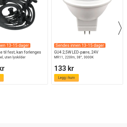
nen 13-15 dager
Sendes innen 13-15 dager
 til fest, kan forlenges
GU4 2,5W LED-pære, 24V
el, uten lyskilder
MR11, 220lm, 38°, 3000K
kr
133 kr
Legg i kurv