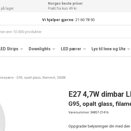
Norges beste priser
 på lager
Frakt fra kun 49 kr.
Vi hjelper gjerne:
21 60 78 50
LED Strips
Downlights
LED pærer
Lys til Inne og Ute
bepære - G95, opalt glass, filament, 2500K
E27 4,7W dimbar 
G95, opalt glass, fila
Varenummer
34857-21416
Oppgrader belysningen din med den 