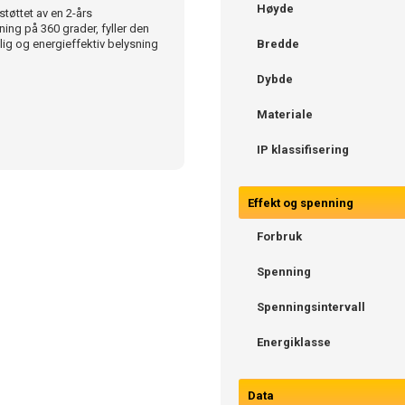
Høyde
tøttet av en 2-års
ing på 360 grader, fyller den
ig og energieffektiv belysning
Bredde
Dybde
Materiale
IP klassifisering
Effekt og spenning
Forbruk
Spenning
Spenningsintervall
Energiklasse
Data