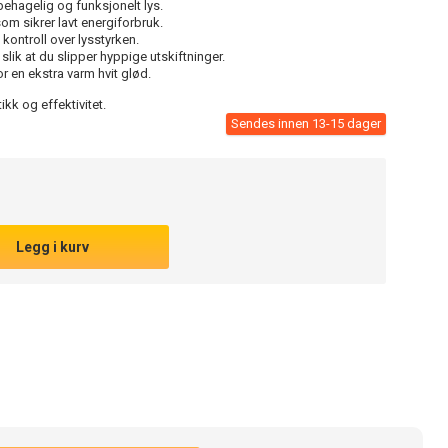
behagelig og funksjonelt lys.
om sikrer lavt energiforbruk.
 kontroll over lysstyrken.
 slik at du slipper hyppige utskiftninger.
r en ekstra varm hvit glød.
kk og effektivitet.
Sendes innen 13-15 dager
Legg i kurv