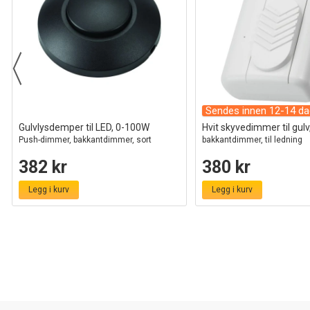
Sendes innen 12-14 da
Gulvlysdemper til LED, 0-100W
Hvit skyvedimmer til gul
Push-dimmer, bakkantdimmer, sort
bakkantdimmer, til ledning
382 kr
380 kr
Legg i kurv
Legg i kurv