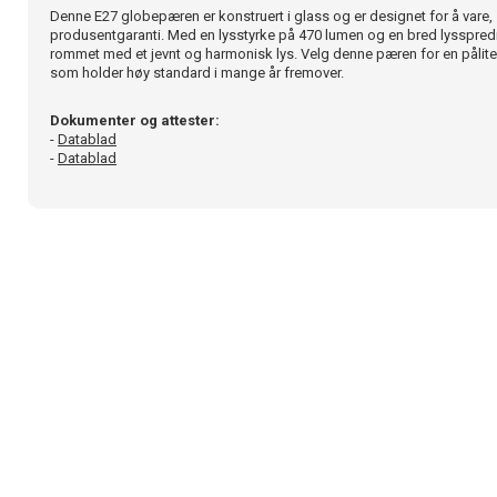
Denne E27 globepæren er konstruert i glass og er designet for å vare, s
produsentgaranti. Med en lysstyrke på 470 lumen og en bred lysspredn
rommet med et jevnt og harmonisk lys. Velg denne pæren for en pålitel
som holder høy standard i mange år fremover.
Dokumenter og attester:
-
Datablad
-
Datablad