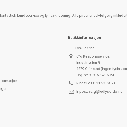
antastisk kundeservice og lynrask levering. Alle priser er selvfølgelig inklude
Butikkinformasjon
LEDLyskilder.no
C/o Responsservice,
Industriveien 9
4879 Grimstad (ingen fysisk bu
Org. nr: 919357673MVA
nformasjon
Ring til oss:
21 60 78 50
nger
E-post:
salg@ledlyskilder.no