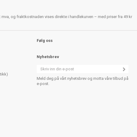
rt mva, og fraktkostnaden vises direkte i handlekurven – med priser fra 49 kr
Følg oss
Nyhetsbrev
tikk)
Meld deg på vårt nyhetsbrev og motta våre tilbud på
e-post.