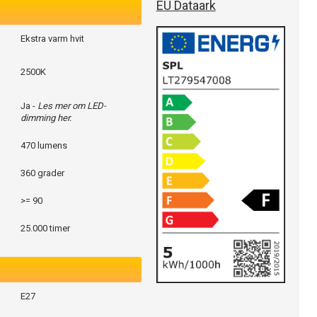
EU Dataark
Ekstra varm hvit
2500K
Ja -
Les mer om LED-
dimming her.
470 lumens
360 grader
>= 90
25.000 timer
E27