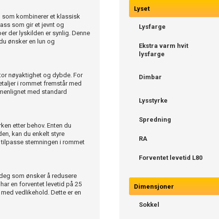
Lyset
 som kombinerer et klassisk
ass som gir et jevnt og
Lysfarge
er der lyskilden er synlig. Denne
 du ønsker en lun og
Ekstra varm hvit
lysfarge
tor nøyaktighet og dybde. For
Dimbar
detaljer i rommet fremstår med
ammenlignet med standard
Lysstyrke
Spredning
yrken etter behov. Enten du
den, kan du enkelt styre
RA
 å tilpasse stemningen i rommet
Forventet levetid L80
or deg som ønsker å redusere
ar en forventet levetid på 25
Dimensjoner
t med vedlikehold. Dette er en
Sokkel