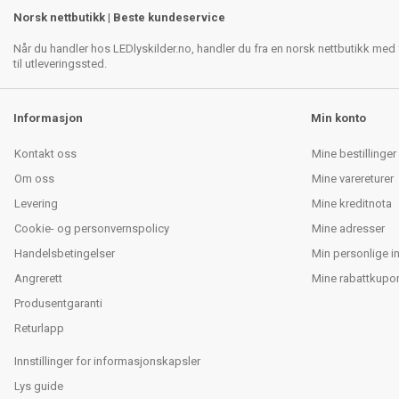
Norsk nettbutikk | Beste kundeservice
Når du handler hos LEDlyskilder.no, handler du fra en norsk nettbutikk med f
til utleveringssted.
Informasjon
Min konto
Kontakt oss
Mine bestillinger
Om oss
Mine varereturer
Levering
Mine kreditnota
Cookie- og personvernspolicy
Mine adresser
Handelsbetingelser
Min personlige i
Angrerett
Mine rabattkupo
Produsentgaranti
Returlapp
Innstillinger for informasjonskapsler
Lys guide