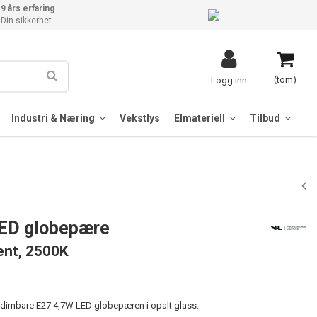
9 års erfaring
Din sikkerhet
(tom)
Logg inn
Industri & Næring
Vekstlys
Elmateriell
Tilbud
LED globepære
ment, 2500K
dimbare E27 4,7W LED globepæren i opalt glass.