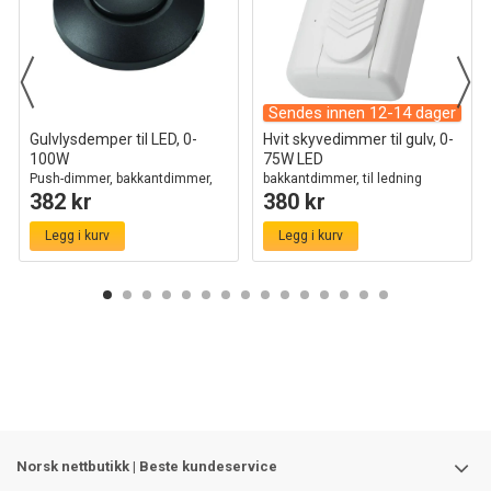
Sendes innen 12-14 dager
Gulvlysdemper til LED, 0-
Hvit skyvedimmer til gulv, 0-
100W
75W LED
Push-dimmer, bakkantdimmer,
bakkantdimmer, til ledning
382 kr
380 kr
sort
Legg i kurv
Legg i kurv
Norsk nettbutikk | Beste kundeservice