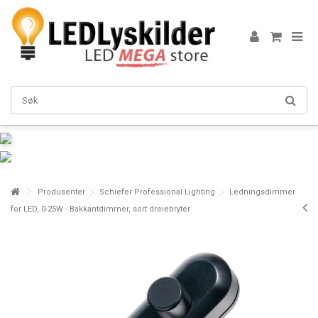
Produsenter
Schiefer Professional Lighting
Ledningsdimmer
for LED, 0-25W - Bakkantdimmer, sort dreiebryter