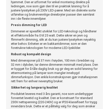
hjemmet. Den er utformet for enkel montering direkte på
ledningen, noe som gjør den til en praktisk løsning for å
justere lysstyrken på 230V LED-pærer. Med sin diskrete sorte
utførelse og brukervennlige dreiebryter passer den sømløst
inn i de fleste innemiljøer.
Presis dimming for LED
Dimmeren er spesifikt utviklet for LED-teknologi og håndterer
et effektområde fra 0 til 25 watt. Dette sikrer en jevn og
flimmerfri dimming, slik at du kan justere lysstyrken nøyaktig
etter behov. Enheten er en bakkantdimmer, som er den
foretrukne teknologien for moderne LED-lyskilder.
Robust og kompakt design
Med dimensjoner på 37 mm i høyden, 100 mm i bredden og
32 mm i dybden, tar denne dimmeren minimalt med plass. Den
er bygget for å tåle daglig bruk og gir deg en solid løsning for
ettermontering på lamper som mangler innebygd
dimmefunksjon. Den enkle konstruksjonen gjør installasjonen
rett frem for enhver nevenyttig bruker.
Sikkerhet og langvarig kvalitet
Produktet leveres med 3 års garanti, noe som underbygger
forventet levetid og kvalitet. Den er konstruert for standard
230V nettspenning (220-240V) og er IP20-klassifisert for trygg
innendørs bruk. Dette er et pålitelig valg for deg som ønsker