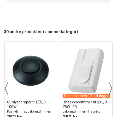
30 andre produkter i samme kategori:
Sendes innen 12-14 dager
Gulvlysdemper til LED, 0-
Hvit skyvedimmer til gulv, 0-
100W
75W LED
Push-dimmer, bakkantdimmer,
bakkantdimmer, til ledning
382 kr
380 kr
sort