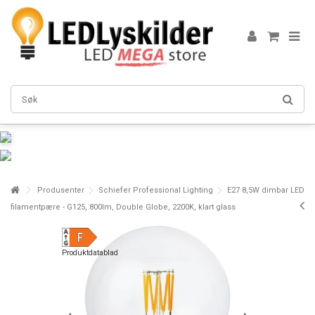
Produsenter
Schiefer Professional Lighting
E27 8,5W dimbar LED
filamentpære - G125, 800lm, Double Globe, 2200K, klart glass
Produktdatablad