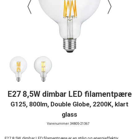
E27 8,5W dimbar LED filamentpære
G125, 800lm, Double Globe, 2200K, klart
glass
Varenummer
34805-21367
E27 8,5W dimbar LED filamentpære er en stilig og energieffektiv