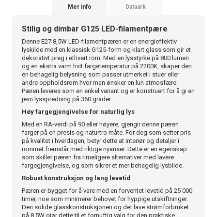
Mer info
Dataark
Stilig og dimbar G125 LED-filamentpære
Denne E27 8,5W LED-filamentpæren er en energieffektiv
lyskilde med en klassisk G125-form og klart glass som gir et
dekorativt preg i ethvert rom. Med en lysstyrke på 800 lumen
og en ekstra varm hvit fargetemperatur på 2200K, skaper den
en behagelig belysning som passer utmerket i stuer eller
andre oppholdsrom hvor man ønsker en lun atmosfære.
Pæren leveres som en enkel variant og er konstruert for å gi en
jevn lysspredning på 360 grader.
Høy fargegjengivelse for naturlig lys
Med en RA-verdi på 90 eller høyere, gjengir denne pæren
farger på en presis og naturtro måte. For deg som setter pris
på kvalitet i hverdagen, betyr dette at interiør og detaljer i
rommet fremstår med riktige nyanser. Dette er en egenskap
som skiller pæren fra rimeligere alternativer med lavere
fargegjengivelse, og som sikrer et mer behagelig lysbilde.
Robust konstruksjon og lang levetid
Pæren er bygget for å vare med en forventet levetid på 25 000
timer, noe som minimerer behovet for hyppige utskiftninger.
Den solide glasskonstruksjonen og det lave strømforbruket
på 8,5W gjør dette til et fornuftig valg for den praktiske