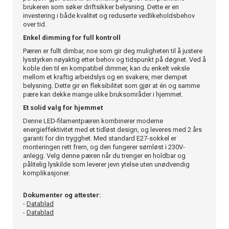
brukeren som søker driftsikker belysning. Dette er en
investering i både kvalitet og reduserte vedlikeholdsbehov
over tid.
Enkel dimming for full kontroll
Pæren er fullt dimbar, noe som gir deg muligheten til å justere
lysstyrken nøyaktig etter behov og tidspunkt på døgnet. Ved å
koble den til en kompatibel dimmer, kan du enkelt veksle
mellom et kraftig arbeidslys og en svakere, mer dempet
belysning. Dette gir en fleksibilitet som gjør at én og samme
pære kan dekke mange ulike bruksområder i hjemmet.
Et solid valg for hjemmet
Denne LED-filamentpæren kombinerer moderne
energieffektivitet med et tidløst design, og leveres med 2 års
garanti for din trygghet. Med standard E27-sokkel er
monteringen rett frem, og den fungerer sømløst i 230V-
anlegg. Velg denne pæren når du trenger en holdbar og
pålitelig lyskilde som leverer jevn ytelse uten unødvendig
komplikasjoner.
Dokumenter og attester:
-
Datablad
-
Datablad