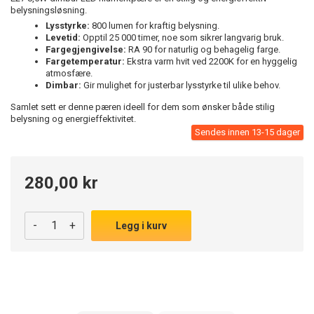
belysningsløsning.
Lysstyrke:
800 lumen for kraftig belysning.
Levetid:
Opptil 25 000 timer, noe som sikrer langvarig bruk.
Fargegjengivelse:
RA 90 for naturlig og behagelig farge.
Fargetemperatur:
Ekstra varm hvit ved 2200K for en hyggelig
atmosfære.
Dimbar:
Gir mulighet for justerbar lysstyrke til ulike behov.
Samlet sett er denne pæren ideell for dem som ønsker både stilig
belysning og energieffektivitet.
Sendes innen 13-15 dager
280,00 kr
-
+
Legg i kurv