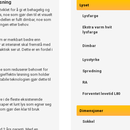
ysning
Lyset
iklet for å gi et behagelig og
, noe som gjør den til et visuelt
Lysfarge
odellen er fullt dimbar, noe som
ningen etter behov.
Ekstra varm hvit
lysfarge
om er merkbart bedre enn
 at interiøret skal fremstå med
Dimbar
ktisk ser ut. Dette er en fordel i
Lysstyrke
noe som reduserer behovet for
Spredning
rgieffektiv løsning som holder
bile teknologien gjør dette til
RA
Forventet levetid L80
 i de fleste eksisterende
aper et lunt lys som egner seg
m gjør den klar til bruk
Dimensjoner
Sokkel
d 2 års garanti. Med en