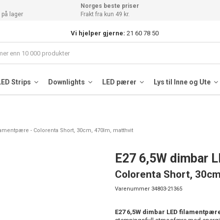
Norges beste priser
 på lager
Frakt fra kun 49 kr.
Vi hjelper gjerne:
21 60 78 50
LED Strips
Downlights
LED pærer
Lys til Inne og Ute
amentpære - Colorenta Short, 30cm, 470lm, matthvit
E27 6,5W dimbar L
Colorenta Short, 30cm
Varenummer
34803-21365
E27 6,5W dimbar LED filamentpære