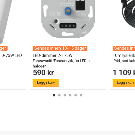
ger
Sendes innen 13-15 dager
Sendes in
v, 0-75W LED
LED-dimmer 2-175W
10m lyslenke
Faseavsnitt/Faseanrykk, for LED og
IP44, sort kab
halogen
590 kr
1 109 
Legg i kurv
Legg i kurv