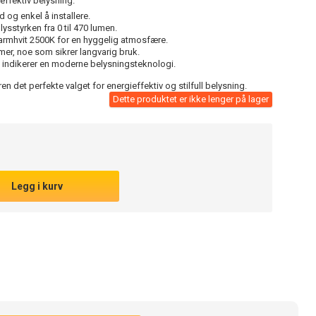
ffektiv belysning.
 og enkel å installere.
i lysstyrken fra 0 til 470 lumen.
armhvit 2500K for en hyggelig atmosfære.
mer, noe som sikrer langvarig bruk.
 indikerer en moderne belysningsteknologi.
n det perfekte valget for energieffektiv og stilfull belysning.
Dette produktet er ikke lenger på lager
Legg i kurv