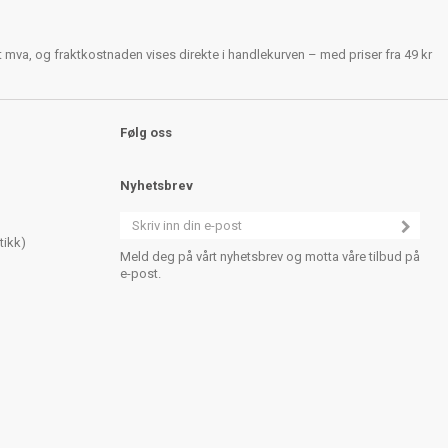
rt mva, og fraktkostnaden vises direkte i handlekurven – med priser fra 49 kr
Følg oss
Nyhetsbrev
tikk)
Meld deg på vårt nyhetsbrev og motta våre tilbud på
e-post.