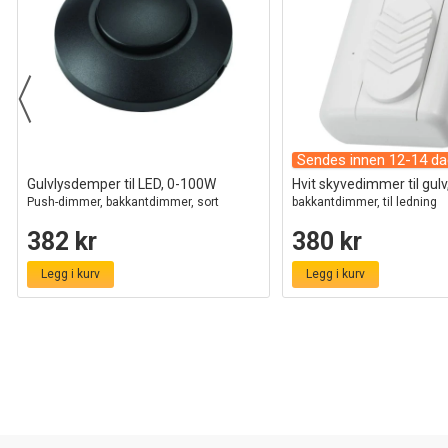
Sendes innen 12-14 da
Gulvlysdemper til LED, 0-100W
Hvit skyvedimmer til gul
Push-dimmer, bakkantdimmer, sort
bakkantdimmer, til ledning
382 kr
380 kr
Legg i kurv
Legg i kurv