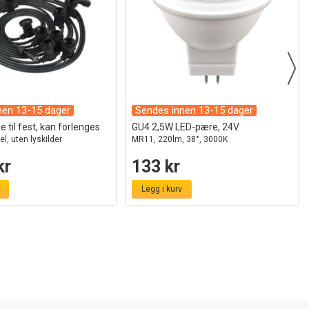
nen 13-15 dager
Sendes innen 13-15 dager
 til fest, kan forlenges
GU4 2,5W LED-pære, 24V
el, uten lyskilder
MR11, 220lm, 38°, 3000K
kr
133 kr
Legg i kurv