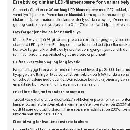
Effektiv og dimbar LED-filamentpære for variert bel
Colorenta Short er en 30 cm lang LED-filamentpære med E27-sokkel, utv
varmt lys i hjemmet. Pæren har en klassisk form og er konstruert i glass
tilskudd i åpne armaturer eller lamper der lyskilden er synlig. Denne m
gir deg kontroll over lysstyrken fra 0 til 470 lumen for å tilpasse belys
Høy fargegjengivelse for naturlig lys
Med en RA-verdi på 93 gir denne pæren en presis fargegjengivelse s
standard LED-lyskilder. For deg som arbeider med detaljer eller ønsker
korrekte farger, sikrer dette en lyskvalitet som gjengir nyanser slik de fa
rom hvor både funksjonalitet og atmosfære er prioritert.
Driftssikker teknologi og lang levetid
Pæren er bygget for å vare med en forventet levetid på 25 000 timer, 
hyppige utskiftninger. Med et lavt strømforbruk på 6,5W får du en ene
driftskostnadene nede over tid. Den robuste konstruksjonen og den sta
en pålitelig komponent i din belysningsinstallasjon.
Enkel installasjon i standard armaturer
Takket være den standardiserte E27-sokkelen er pæren enkel å montere
lamper og armaturer. Den ekstra varme fargetemperaturen på 2500K sk
godt til stue og oppholdsrom. Pæren opererer sømløst på 230V, noe so
umiddelbart etter installasjon.
Et solid valg for kvalitetsbevisste brukere
Colorenta Short kombinerer estetikk med teknisk ytelse og leveres me