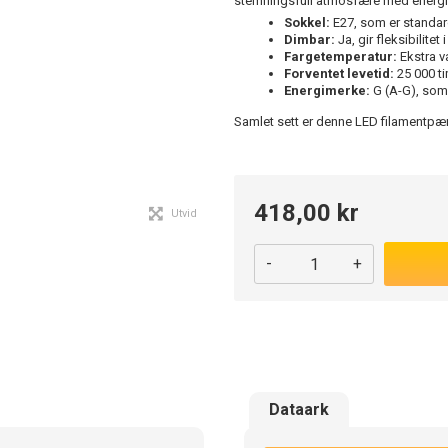
stemningsfull atmosfære med energie
Sokkel:
E27, som er standard
Dimbar:
Ja, gir fleksibilitet 
Fargetemperatur:
Ekstra v
Forventet levetid:
25 000 ti
Energimerke:
G (A-G), som
Samlet sett er denne LED filamentpære
418,00 kr
Utvid
-
+
Dataark