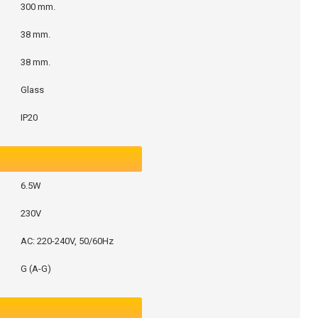
300 mm.
38 mm.
38 mm.
Glass
IP20
6.5W
230V
AC: 220-240V, 50/60Hz
G (A-G)