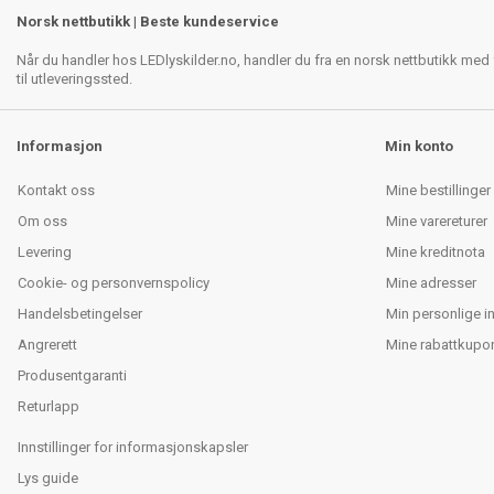
Norsk nettbutikk | Beste kundeservice
Når du handler hos LEDlyskilder.no, handler du fra en norsk nettbutikk med f
til utleveringssted.
Informasjon
Min konto
Kontakt oss
Mine bestillinger
Om oss
Mine varereturer
Levering
Mine kreditnota
Cookie- og personvernspolicy
Mine adresser
Handelsbetingelser
Min personlige i
Angrerett
Mine rabattkupo
Produsentgaranti
Returlapp
Innstillinger for informasjonskapsler
Lys guide