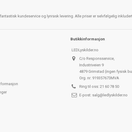
antastisk kundeservice og lynrask levering. Alle priser er selvfølgelig inklude
Butikkinformasjon
LEDLyskilder.no
C/o Responsservice,
Industriveien 9
4879 Grimstad (ingen fysisk bu
Org. nr: 919357673MVA
nformasjon
Ring til oss:
21 60 78 50
nger
E-post:
salg@ledlyskilder.no