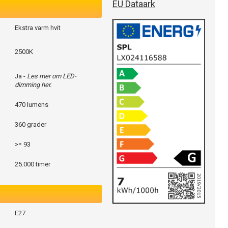
EU Dataark
Ekstra varm hvit
2500K
Ja -
Les mer om LED-
dimming her.
470 lumens
360 grader
>= 93
25.000 timer
E27