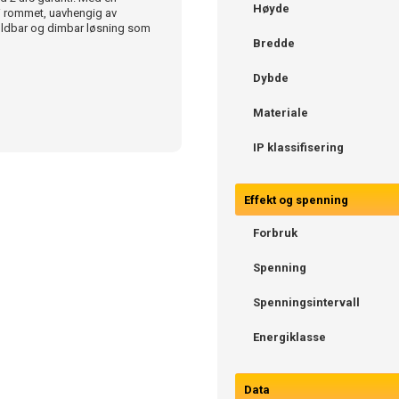
Høyde
 i rommet, uavhengig av
holdbar og dimbar løsning som
Bredde
Dybde
Materiale
IP klassifisering
Effekt og spenning
Forbruk
Spenning
Spenningsintervall
Energiklasse
Data