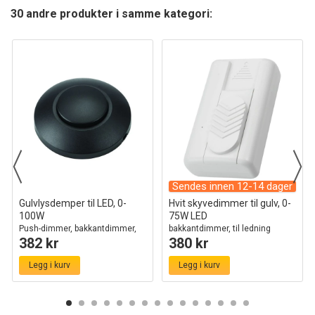
30 andre produkter i samme kategori:
Sendes innen 12-14 dager
Gulvlysdemper til LED, 0-
Hvit skyvedimmer til gulv, 0-
100W
75W LED
Push-dimmer, bakkantdimmer,
bakkantdimmer, til ledning
382 kr
380 kr
sort
Legg i kurv
Legg i kurv