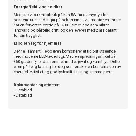
Energieffektiv og holdbar
Med et lavt strømforbruk på kun 5W får du mye lys for
pengene uten at det går på bekostning av atmosfæren. Pæren
har en forventet levetid på 15 000 timer, noe som sikrer
langvarig og pålitelig drift, og den leveres med 2 års garanti
for din trygghet.
Et solid valg for hjemmet
Denne Filament Flex-pæren kombinerer et tidløst utseende
med moderne LED-teknologi. Med en spredningsvinkel på
360 grader fyller den rommet med et jevnt og varmt lys. Dette
er en pålitelig løsning for deg som ønsker en kombinasjon av
energieffektivitet og god lyskvalitet i en og samme pære.
Dokumenter og attester:
-
Datablad
-
Datablad