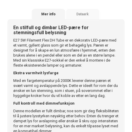
Mer info
Dataark
En stilfull og dimbar LED-pære for
stemningsfull belysning
E27 5W Filament Flex DH Tube er en dekorativ LED-pære med
et varmt, gyllent glass som gir et behagelig lys. Pæren er
designet for å skape en lun atmosfære i hjemmet, enten den
brukes alene i en pendel eller som en del av en større lampe.
Med sin klassiske E27-sokkel er den enkel å montere i de
fleste eksisterende lamper og armaturer.
Ekstra varmhvit lysfarge
Med en fargetemperatur på 2000K leverer denne pæren et
svært varmt og avslappende lys. Dette er ideelt for rom der du
ønsker en lun stemning, som i stuen, på soverommet eller i
hyggelige kroker hvor du vil koble av etter en lang dag.
Full kontroll med dimmefunksjon
Denne modellen er fullt dimbar, noe som gir deg fleksibiliteten
til å justere lysstyrken nøyaktig etter behov. Enten du trenger et
dempet lys for avslapning eller ønsker å skru opp intensiteten
for en mer markert belysning, kan du enkelt tilpasse lyset med
en kompatibel dimmer.