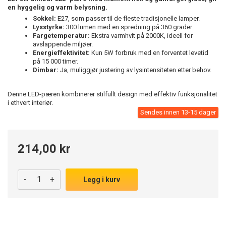
en hyggelig og varm belysning.
Sokkel:
E27, som passer til de fleste tradisjonelle lamper.
Lysstyrke:
300 lumen med en spredning på 360 grader.
Fargetemperatur:
Ekstra varmhvit på 2000K, ideell for
avslappende miljøer.
Energieffektivitet:
Kun 5W forbruk med en forventet levetid
på 15 000 timer.
Dimbar:
Ja, muliggjør justering av lysintensiteten etter behov.
Denne LED-pæren kombinerer stilfullt design med effektiv funksjonalitet
i ethvert interiør.
Sendes innen 13-15 dager
214,00 kr
-
+
Legg i kurv