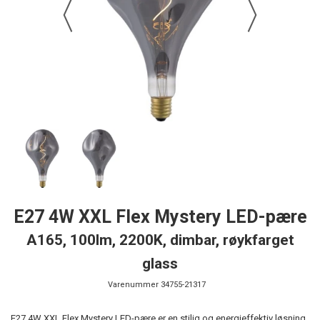
E27 4W XXL Flex Mystery LED-pære
A165, 100lm, 2200K, dimbar, røykfarget
glass
Varenummer
34755-21317
E27 4W XXL Flex Mystery LED-pære er en stilig og energieffektiv løsning