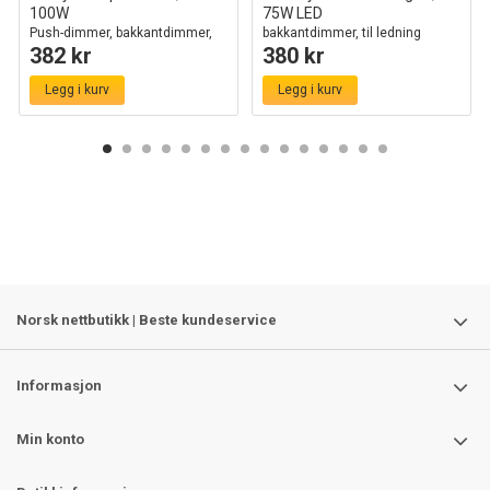
100W
75W LED
Push-dimmer, bakkantdimmer,
bakkantdimmer, til ledning
382 kr
380 kr
sort
Legg i kurv
Legg i kurv
Norsk nettbutikk | Beste kundeservice
Informasjon
Min konto