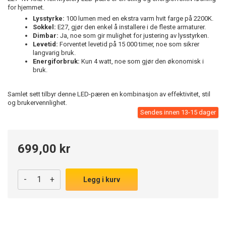
for hjemmet.
Lysstyrke:
100 lumen med en ekstra varm hvit farge på 2200K.
Sokkel:
E27, gjør den enkel å installere i de fleste armaturer.
Dimbar:
Ja, noe som gir mulighet for justering av lysstyrken.
Levetid:
Forventet levetid på 15 000 timer, noe som sikrer
langvarig bruk.
Energiforbruk:
Kun 4 watt, noe som gjør den økonomisk i
bruk.
Samlet sett tilbyr denne LED-pæren en kombinasjon av effektivitet, stil
og brukervennlighet.
Sendes innen 13-15 dager
699,00 kr
-
+
Legg i kurv