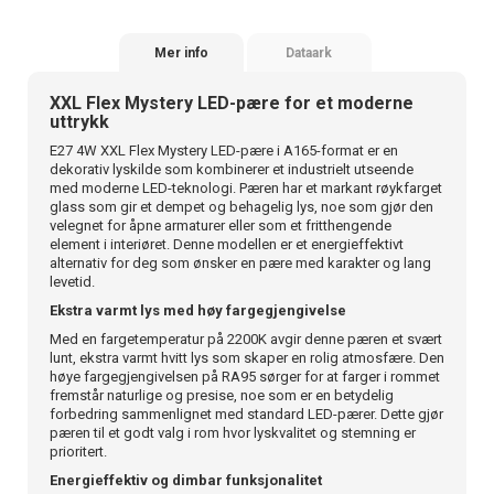
Mer info
Dataark
XXL Flex Mystery LED-pære for et moderne
uttrykk
E27 4W XXL Flex Mystery LED-pære i A165-format er en
dekorativ lyskilde som kombinerer et industrielt utseende
med moderne LED-teknologi. Pæren har et markant røykfarget
glass som gir et dempet og behagelig lys, noe som gjør den
velegnet for åpne armaturer eller som et fritthengende
element i interiøret. Denne modellen er et energieffektivt
alternativ for deg som ønsker en pære med karakter og lang
levetid.
Ekstra varmt lys med høy fargegjengivelse
Med en fargetemperatur på 2200K avgir denne pæren et svært
lunt, ekstra varmt hvitt lys som skaper en rolig atmosfære. Den
høye fargegjengivelsen på RA95 sørger for at farger i rommet
fremstår naturlige og presise, noe som er en betydelig
forbedring sammenlignet med standard LED-pærer. Dette gjør
pæren til et godt valg i rom hvor lyskvalitet og stemning er
prioritert.
Energieffektiv og dimbar funksjonalitet