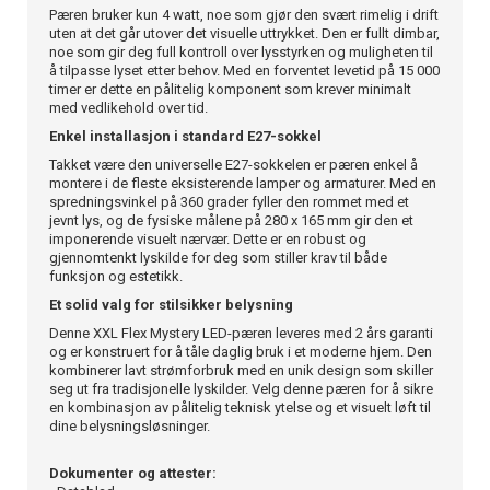
Pæren bruker kun 4 watt, noe som gjør den svært rimelig i drift
uten at det går utover det visuelle uttrykket. Den er fullt dimbar,
noe som gir deg full kontroll over lysstyrken og muligheten til
å tilpasse lyset etter behov. Med en forventet levetid på 15 000
timer er dette en pålitelig komponent som krever minimalt
med vedlikehold over tid.
Enkel installasjon i standard E27-sokkel
Takket være den universelle E27-sokkelen er pæren enkel å
montere i de fleste eksisterende lamper og armaturer. Med en
spredningsvinkel på 360 grader fyller den rommet med et
jevnt lys, og de fysiske målene på 280 x 165 mm gir den et
imponerende visuelt nærvær. Dette er en robust og
gjennomtenkt lyskilde for deg som stiller krav til både
funksjon og estetikk.
Et solid valg for stilsikker belysning
Denne XXL Flex Mystery LED-pæren leveres med 2 års garanti
og er konstruert for å tåle daglig bruk i et moderne hjem. Den
kombinerer lavt strømforbruk med en unik design som skiller
seg ut fra tradisjonelle lyskilder. Velg denne pæren for å sikre
en kombinasjon av pålitelig teknisk ytelse og et visuelt løft til
dine belysningsløsninger.
Dokumenter og attester: