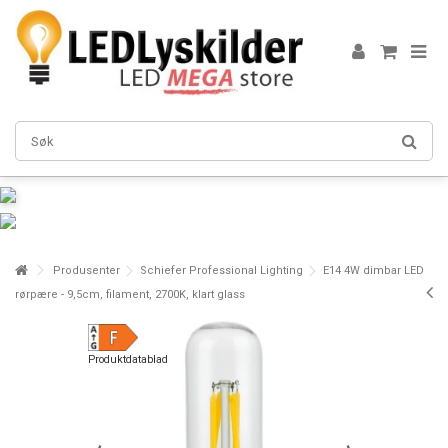
Produsenter
Schiefer Professional Lighting
E14 4W dimbar LED
rørpære - 9,5cm, filament, 2700K, klart glass
Produktdatablad