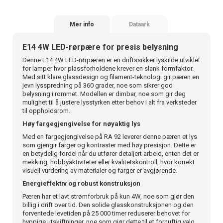
Mer info
Dataark
E14 4W LED-rørpære for presis belysning
Denne E14 4W LED-rørpæren er en driftssikker lyskilde utviklet
for lamper hvor plassforholdene krever en slank formfaktor.
Med sitt klare glassdesign og filament-teknologi gir pæren en
jevn lysspredning på 360 grader, noe som sikrer god
belysning i rommet. Modellen er dimbar, noe som gir deg
mulighet til å justere lysstyrken etter behov i alt fra verksteder
til oppholdsrom.
Høy fargegjengivelse for nøyaktig lys
Med en fargegjengivelse på RA 92 leverer denne pæren et lys
som gjengir farger og kontraster med høy presisjon. Dette er
en betydelig fordel når du utfører detaljert arbeid, enten det er
mekking, hobbyaktiviteter eller kvalitetskontroll, hvor korrekt
visuell vurdering av materialer og farger er avgjørende.
Energieffektiv og robust konstruksjon
Pæren har et lavt strømforbruk på kun 4W, noe som gjør den
billig i drift over tid. Den solide glasskonstruksjonen og den
forventede levetiden på 25 000 timer reduserer behovet for
hyppige utskiftninger, noe som gjør dette til et fornuftig valg