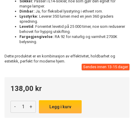
Sokkel:
Passer i E14-sokler, noe som gjør den egnet for
mange lamper.
Dimbar:
Ja, for fleksibel lysstyring i ethvert rom.
Lysstyrke:
Leverer 350 lumen med en jevn 360 graders
spredning.
Levetid:
Forventet levetid på 25 000 timer, noe som reduserer
behovet for hyppig utskifting.
Fargegjengivelse:
RA 92 for naturlig og varmhvit 2700K
belysning.
Dette produktet er en kombinasjon av effektivitet, holdbarhet og
estetikk, perfekt for moderne hjem.
Sendes innen 13-15 dager
138,00 kr
-
+
Legg i kurv