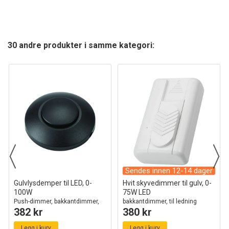
30 andre produkter i samme kategori:
Sendes innen 12-14 dager
Gulvlysdemper til LED, 0-
Hvit skyvedimmer til gulv, 0-
100W
75W LED
Push-dimmer, bakkantdimmer,
bakkantdimmer, til ledning
382 kr
380 kr
sort
Legg i kurv
Legg i kurv