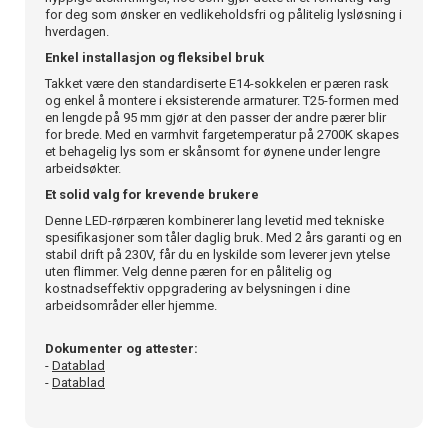
for deg som ønsker en vedlikeholdsfri og pålitelig lysløsning i
hverdagen.
Enkel installasjon og fleksibel bruk
Takket være den standardiserte E14-sokkelen er pæren rask
og enkel å montere i eksisterende armaturer. T25-formen med
en lengde på 95 mm gjør at den passer der andre pærer blir
for brede. Med en varmhvit fargetemperatur på 2700K skapes
et behagelig lys som er skånsomt for øynene under lengre
arbeidsøkter.
Et solid valg for krevende brukere
Denne LED-rørpæren kombinerer lang levetid med tekniske
spesifikasjoner som tåler daglig bruk. Med 2 års garanti og en
stabil drift på 230V, får du en lyskilde som leverer jevn ytelse
uten flimmer. Velg denne pæren for en pålitelig og
kostnadseffektiv oppgradering av belysningen i dine
arbeidsområder eller hjemme.
Dokumenter og attester:
-
Datablad
-
Datablad