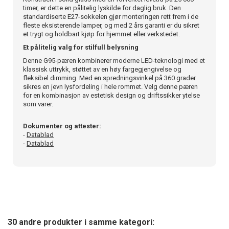
timer, er dette en pålitelig lyskilde for daglig bruk. Den
standardiserte E27-sokkelen gjør monteringen rett frem i de
fleste eksisterende lamper, og med 2 års garanti er du sikret
et trygt og holdbart kjøp for hjemmet eller verkstedet.
Et pålitelig valg for stilfull belysning
Denne G95-pæren kombinerer moderne LED-teknologi med et
klassisk uttrykk, støttet av en høy fargegjengivelse og
fleksibel dimming. Med en spredningsvinkel på 360 grader
sikres en jevn lysfordeling i hele rommet. Velg denne pæren
for en kombinasjon av estetisk design og driftssikker ytelse
som varer.
Dokumenter og attester:
-
Datablad
-
Datablad
30 andre produkter i samme kategori: