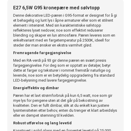
E27 6,5W G95 kronepære med sølvtopp
Denne dekorative LED-pæren i G95-format er designet for å gi
et behagelig og lunt lys i åpne armaturer eller som et stilrent
element i interiøret. Med sin karakteristiske sølvtopp
reflekteres lyset nedover, noe som effektivt reduserer
blending og skaper en lun atmosfære. Pæren leveres som en
enkeltvariant med en fargetemperatur på 2500K, ideell for
steder der man ønsker en ekstra varmhvit glød.
Fremragende fargegjengivelse
Med en RA-verdi på 93 gir denne pæren en svært presis
fargegjengivelse. For deg som er opptatt av detaljer, betyr
dette at farger og teksturer i rommet fremstår naturlige og
levende, noe som er en betydelig oppgradering fra standard
LED-belysning med lavere fargegjengivelse.
Energieffektiv og dimbar
Pæren har et lavt strømforbruk på kun 6,5 watt, noe som gir
mye lys for pengene uten at det går på bekostning av
kvaliteten. Den er fullt dimbar, slik at du enkelt kan justere
lysintensiteten etter behov, enten du trenger et klart arbeidslys
eller en dempet stemning til kvelden.
Robust utførelse og lang levetid
Konstruert i solid glass med en forventet levetid på 25 000