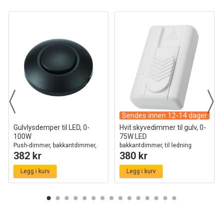
Sendes innen 12-14 dager
Gulvlysdemper til LED, 0-
Hvit skyvedimmer til gulv, 0-
100W
75W LED
Push-dimmer, bakkantdimmer,
bakkantdimmer, til ledning
382 kr
380 kr
sort
Legg i kurv
Legg i kurv