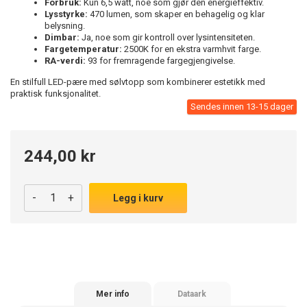
Forbruk:
Kun 6,5 watt, noe som gjør den energieffektiv.
Lysstyrke:
470 lumen, som skaper en behagelig og klar
belysning.
Dimbar:
Ja, noe som gir kontroll over lysintensiteten.
Fargetemperatur:
2500K for en ekstra varmhvit farge.
RA-verdi:
93 for fremragende fargegjengivelse.
En stilfull LED-pære med sølvtopp som kombinerer estetikk med
praktisk funksjonalitet.
Sendes innen 13-15 dager
244,00 kr
-
+
Legg i kurv
Mer info
Dataark