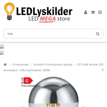
Produsenter
Schiefer Professional Lighting
E27 6,5W dimbar LED
kronepære - G95, topforsølvet, 2500K
Produktdatablad