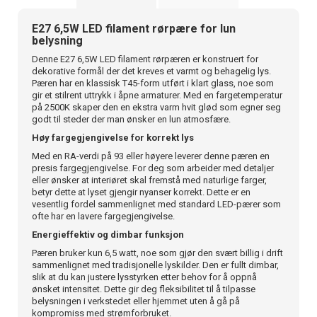
E27 6,5W LED filament rørpære for lun
belysning
Denne E27 6,5W LED filament rørpæren er konstruert for
dekorative formål der det kreves et varmt og behagelig lys.
Pæren har en klassisk T45-form utført i klart glass, noe som
gir et stilrent uttrykk i åpne armaturer. Med en fargetemperatur
på 2500K skaper den en ekstra varm hvit glød som egner seg
godt til steder der man ønsker en lun atmosfære.
Høy fargegjengivelse for korrekt lys
Med en RA-verdi på 93 eller høyere leverer denne pæren en
presis fargegjengivelse. For deg som arbeider med detaljer
eller ønsker at interiøret skal fremstå med naturlige farger,
betyr dette at lyset gjengir nyanser korrekt. Dette er en
vesentlig fordel sammenlignet med standard LED-pærer som
ofte har en lavere fargegjengivelse.
Energieffektiv og dimbar funksjon
Pæren bruker kun 6,5 watt, noe som gjør den svært billig i drift
sammenlignet med tradisjonelle lyskilder. Den er fullt dimbar,
slik at du kan justere lysstyrken etter behov for å oppnå
ønsket intensitet. Dette gir deg fleksibilitet til å tilpasse
belysningen i verkstedet eller hjemmet uten å gå på
kompromiss med strømforbruket.