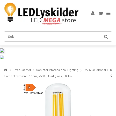
Produsenter
Schiefer Professional Lighting
E27 6,5W dimbar LED
filament rørpære - 13cm, 2500K, klart glass, 600lm
Produktdatablad