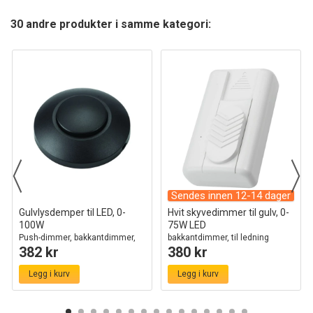
30 andre produkter i samme kategori:
Sendes innen 12-14 dager
Gulvlysdemper til LED, 0-
Hvit skyvedimmer til gulv, 0-
100W
75W LED
Push-dimmer, bakkantdimmer,
bakkantdimmer, til ledning
382 kr
380 kr
sort
Legg i kurv
Legg i kurv