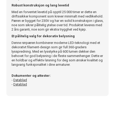
Robust konstruksjon og lang levetid
Med en forventet levetid på opptil 25 000 timer er dette en
driftssikker komponent som krever minimalt med vedlikehold.
Pæren er bygget for 230V og har en solid konstruksjon i glass,
noe som sikrer pålitelig ytelse over tid. Produktet leveres med
2 års garanti, noe som gir ekstra trygghet ved kjøp.
Et pålitelig valg for dekorativ belysning
Denne rørpæren kombinerer moderne LED-teknologi med et
dekorativt filament-design som gir full 360-graders
lysspredning. Med en lysstyrke på 600 lumen dekker den
behovet for god belysning i de fleste sammenhenger. Dette er
en holdbar og effektiv løsning for deg som ønsker kvalitet og
langvarig funksjonalitet i dine armaturer.
Dokumenter og attester:
-
Datablad
-
Datablad