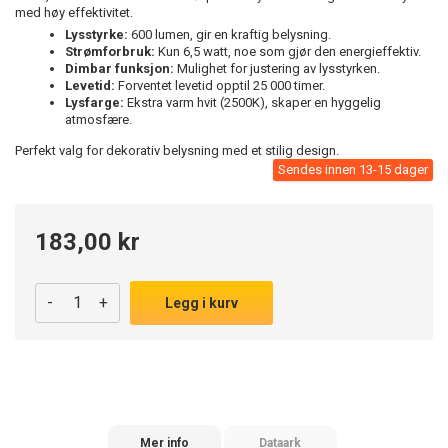
med høy effektivitet.
Lysstyrke:
600 lumen, gir en kraftig belysning.
Strømforbruk:
Kun 6,5 watt, noe som gjør den energieffektiv.
Dimbar funksjon:
Mulighet for justering av lysstyrken.
Levetid:
Forventet levetid opptil 25 000 timer.
Lysfarge:
Ekstra varm hvit (2500K), skaper en hyggelig
atmosfære.
Perfekt valg for dekorativ belysning med et stilig design.
Sendes innen 13-15 dager
183,00 kr
-
+
Legg i kurv
Mer info
Dataark