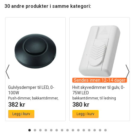
30 andre produkter i samme kategori:
Sendes innen 12-14 dager
Gulvlysdemper til LED, 0-
Hvit skyvedimmer til gulv, 0-
100W
75W LED
Push-dimmer, bakkantdimmer,
bakkantdimmer, til ledning
382 kr
380 kr
sort
Legg i kurv
Legg i kurv