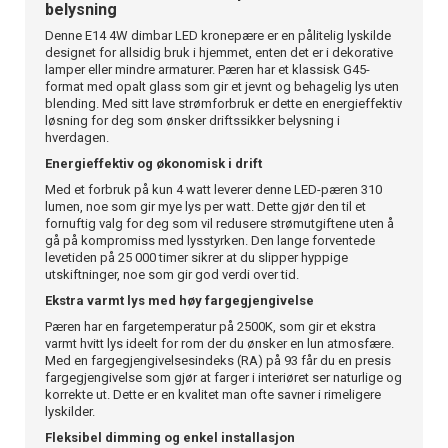
belysning
Denne E14 4W dimbar LED kronepære er en pålitelig lyskilde
designet for allsidig bruk i hjemmet, enten det er i dekorative
lamper eller mindre armaturer. Pæren har et klassisk G45-
format med opalt glass som gir et jevnt og behagelig lys uten
blending. Med sitt lave strømforbruk er dette en energieffektiv
løsning for deg som ønsker driftssikker belysning i
hverdagen.
Energieffektiv og økonomisk i drift
Med et forbruk på kun 4 watt leverer denne LED-pæren 310
lumen, noe som gir mye lys per watt. Dette gjør den til et
fornuftig valg for deg som vil redusere strømutgiftene uten å
gå på kompromiss med lysstyrken. Den lange forventede
levetiden på 25 000 timer sikrer at du slipper hyppige
utskiftninger, noe som gir god verdi over tid.
Ekstra varmt lys med høy fargegjengivelse
Pæren har en fargetemperatur på 2500K, som gir et ekstra
varmt hvitt lys ideelt for rom der du ønsker en lun atmosfære.
Med en fargegjengivelsesindeks (RA) på 93 får du en presis
fargegjengivelse som gjør at farger i interiøret ser naturlige og
korrekte ut. Dette er en kvalitet man ofte savner i rimeligere
lyskilder.
Fleksibel dimming og enkel installasjon