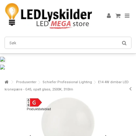
Produsenter
Schiefer Professional Lighting
E14 4W dimbar LED
kronepære - G45, opalt glass, 2500K, 310lm
Produktdatablad