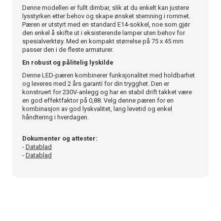
Denne modellen er fullt dimbar, slik at du enkelt kan justere
lysstyrken etter behov og skape ønsket stemning i rommet.
Pæren er utstyrt med en standard E14-sokkel, noe som gjør
den enkel å skifte ut i eksisterende lamper uten behov for
spesialverktøy. Med en kompakt størrelse på 75 x 45 mm
passer den i de fleste armaturer.
En robust og pålitelig lyskilde
Denne LED-pæren kombinerer funksjonalitet med holdbarhet
og leveres med 2 års garanti for din trygghet. Den er
konstruert for 230V-anlegg og har en stabil drift takket være
en god effektfaktor på 0,88. Velg denne pæren for en
kombinasjon av god lyskvalitet, lang levetid og enkel
håndtering i hverdagen.
Dokumenter og attester:
-
Datablad
-
Datablad