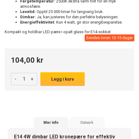
Fargetemperatur:
2500K ekstra varm hvit for en myk
atmosfære.
Levetid:
Opptil 25 000 timer for langvarig bruk.
Dimbar:
Ja, kan justeres for den perfekte belysningen.
Energieffektivitet:
Kun 4 watt, gir stor energibesparelse.
Kompakt og holdbar LED-pære i opalt glass for E14-sokkel.
Sendes innen 13-15 dager
104,00 kr
-
+
Legg i kurv
Mer info
Dataark
E14 4W dimbar LED kronepære for effektiv