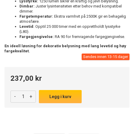
Lysstyrke:
1250 lumen sikrer en kraftig og jevn belysning.
Dimbar:
Juster lysintensiteten etter behov med kompatibel
dimmer.
Fargetemperatur:
Ekstra varmhvit på 2500K gir en behagelig
atmosfære.
Levetid:
Opptil 25 000 timer med en opprettholdt lysstyrke
(L80).
Fargegjengivelse:
RA 90 for fremragende fargegjengivelse.
En ideell løsning for dekorativ belysning med lang levetid og høy
fargekvalitet.
Sendes innen 13-15 dager
237,00 kr
-
+
Legg i kurv