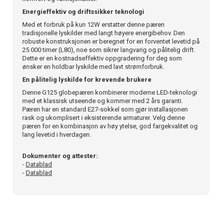
Energieffektiv og driftssikker teknologi
Med et forbruk på kun 12W erstatter denne pæren
tradisjonelle lyskilder med langt høyere energibehov. Den
robuste konstruksjonen er beregnet for en forventet levetid på
25 000 timer (L80), noe som sikrer langvarig og pålitelig drift.
Dette er en kostnadseffektiv oppgradering for deg som
ønsker en holdbar lyskilde med lavt strømforbruk.
En pålitelig lyskilde for krevende brukere
Denne G125 globepæren kombinerer moderne LED-teknologi
med et klassisk utseende og kommer med 2 års garanti.
Pæren har en standard E27-sokkel som gjør installasjonen
rask og ukomplisert i eksisterende armaturer. Velg denne
pæren for en kombinasjon av høy ytelse, god fargekvalitet og
lang levetid i hverdagen.
Dokumenter og attester:
-
Datablad
-
Datablad