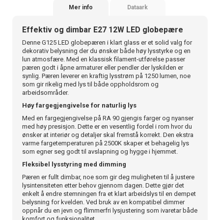
Mer info
Dataark
Effektiv og dimbar E27 12W LED globepære
Denne G125 LED globepæren i klart glass er et solid valg for
dekorativ belysning der du ønsker både høy lysstyrke og en
lun atmosfære. Med en klassisk filament-utførelse passer
pæren godt i åpne armaturer eller pendler der lyskilden er
synlig. Pæren leverer en kraftig lysstrøm på 1250 lumen, noe
som gir rikelig med lys til både oppholdsrom og
arbeidsområder.
Høy fargegjengivelse for naturlig lys
Med en fargegjengivelse på RA 90 gjengis farger og nyanser
med høy presisjon. Dette er en vesentlig fordel i rom hvor du
ønsker at interiør og detaljer skal fremstå korrekt. Den ekstra
varme fargetemperaturen på 2500K skaper et behagelig lys
som egner seg godt til avslapning og hygge i hjemmet.
Fleksibel lysstyring med dimming
Pæren er fullt dimbar, noe som gir deg muligheten til å justere
lysintensiteten etter behov gjennom dagen. Dette gjør det
enkelt å endre stemningen fra et klart arbeidslys til en dempet
belysning for kvelden. Ved bruk av en kompatibel dimmer
oppnår du en jevn og flimmerfri lysjustering som ivaretar både
komfort og funksjonalitet.