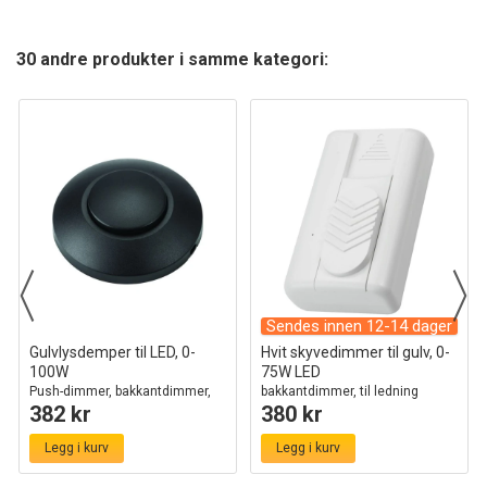
30 andre produkter i samme kategori:
Sendes innen 12-14 dager
Gulvlysdemper til LED, 0-
Hvit skyvedimmer til gulv, 0-
100W
75W LED
Push-dimmer, bakkantdimmer,
bakkantdimmer, til ledning
382 kr
380 kr
sort
Legg i kurv
Legg i kurv