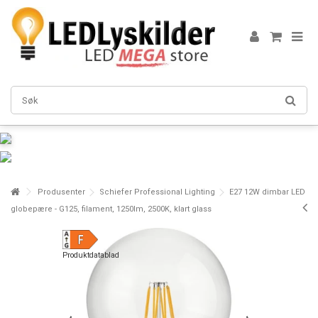
Produsenter
Schiefer Professional Lighting
E27 12W dimbar LED
globepære - G125, filament, 1250lm, 2500K, klart glass
Produktdatablad