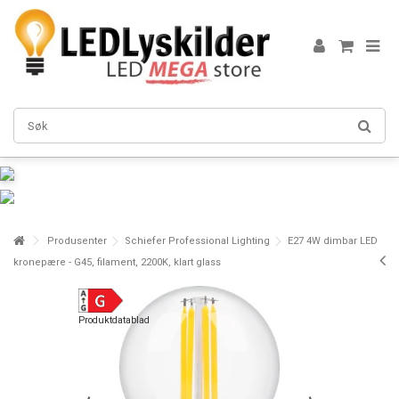
Produsenter
Schiefer Professional Lighting
E27 4W dimbar LED
kronepære - G45, filament, 2200K, klart glass
Produktdatablad