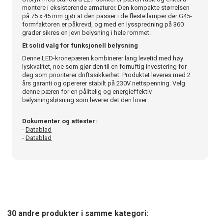
montere i eksisterende armaturer. Den kompakte størrelsen
på 75 x 45 mm gjør at den passer i de fleste lamper der G45-
formfaktoren er påkrevd, og med en lysspredning på 360
grader sikres en jevn belysning i hele rommet.
Et solid valg for funksjonell belysning
Denne LED-kronepæren kombinerer lang levetid med høy
lyskvalitet, noe som gjør den til en fornuftig investering for
deg som prioriterer driftssikkerhet. Produktet leveres med 2
års garanti og opererer stabilt på 230V nettspenning. Velg
denne pæren for en pålitelig og energieffektiv
belysningsløsning som leverer det den lover.
Dokumenter og attester:
-
Datablad
-
Datablad
30 andre produkter i samme kategori: