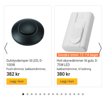
Sendes innen 12-14 dager
Gulvlysdemper til LED, 0-
Hvit skyvedimmer til gulv, 0-
100W
75W LED
Push-dimmer, bakkantdimmer,
bakkantdimmer, til ledning
382 kr
380 kr
sort
Legg i kurv
Legg i kurv