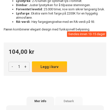
Lysstyrke:
270 lumen gir optimalt lys i rommet.
Dimbar:
Juster lysstyrken for å tilpasse stemningen.
Forventet levetid:
25.000 timer, noe som sikrer langvarig bruk.
Lysfarge:
Ekstra varm hvit farge på 2200K for en hyggelig
atmosfære.
RA-verdi:
Høy fargegjengivelse med en RA-verdi på 93.
Pæren kombinerer elegant design med funksjonell belysning.
Sendes innen 13-15 dager
104,00 kr
-
+
Legg i kurv
Mer info
Dataark