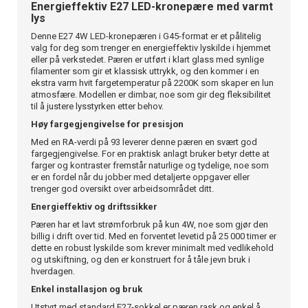
Energieffektiv E27 LED-kronepære med varmt
lys
Denne E27 4W LED-kronepæren i G45-format er et pålitelig
valg for deg som trenger en energieffektiv lyskilde i hjemmet
eller på verkstedet. Pæren er utført i klart glass med synlige
filamenter som gir et klassisk uttrykk, og den kommer i en
ekstra varm hvit fargetemperatur på 2200K som skaper en lun
atmosfære. Modellen er dimbar, noe som gir deg fleksibilitet
til å justere lysstyrken etter behov.
Høy fargegjengivelse for presisjon
Med en RA-verdi på 93 leverer denne pæren en svært god
fargegjengivelse. For en praktisk anlagt bruker betyr dette at
farger og kontraster fremstår naturlige og tydelige, noe som
er en fordel når du jobber med detaljerte oppgaver eller
trenger god oversikt over arbeidsområdet ditt.
Energieffektiv og driftssikker
Pæren har et lavt strømforbruk på kun 4W, noe som gjør den
billig i drift over tid. Med en forventet levetid på 25 000 timer er
dette en robust lyskilde som krever minimalt med vedlikehold
og utskiftning, og den er konstruert for å tåle jevn bruk i
hverdagen.
Enkel installasjon og bruk
Utstyrt med standard E27-sokkel er pæren rask og enkel å