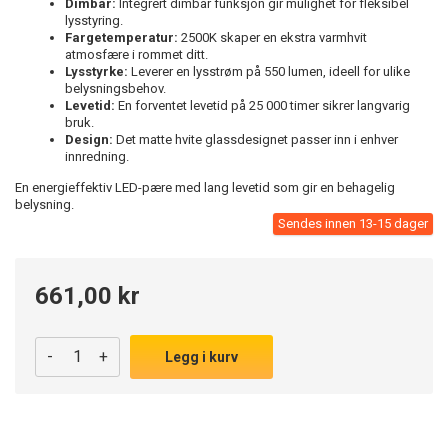
Dimbar:
Integrert dimbar funksjon gir mulighet for fleksibel
lysstyring.
Fargetemperatur:
2500K skaper en ekstra varmhvit
atmosfære i rommet ditt.
Lysstyrke:
Leverer en lysstrøm på 550 lumen, ideell for ulike
belysningsbehov.
Levetid:
En forventet levetid på 25 000 timer sikrer langvarig
bruk.
Design:
Det matte hvite glassdesignet passer inn i enhver
innredning.
En energieffektiv LED-pære med lang levetid som gir en behagelig
belysning.
Sendes innen 13-15 dager
661,00 kr
-
+
Legg i kurv