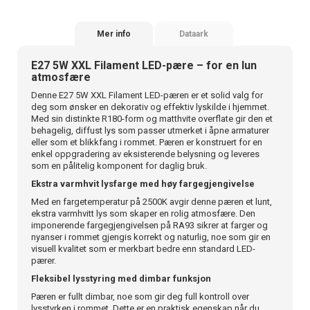
Mer info
Dataark
E27 5W XXL Filament LED-pære – for en lun
atmosfære
Denne E27 5W XXL Filament LED-pæren er et solid valg for
deg som ønsker en dekorativ og effektiv lyskilde i hjemmet.
Med sin distinkte R180-form og matthvite overflate gir den et
behagelig, diffust lys som passer utmerket i åpne armaturer
eller som et blikkfang i rommet. Pæren er konstruert for en
enkel oppgradering av eksisterende belysning og leveres
som en pålitelig komponent for daglig bruk.
Ekstra varmhvit lysfarge med høy fargegjengivelse
Med en fargetemperatur på 2500K avgir denne pæren et lunt,
ekstra varmhvitt lys som skaper en rolig atmosfære. Den
imponerende fargegjengivelsen på RA93 sikrer at farger og
nyanser i rommet gjengis korrekt og naturlig, noe som gir en
visuell kvalitet som er merkbart bedre enn standard LED-
pærer.
Fleksibel lysstyring med dimbar funksjon
Pæren er fullt dimbar, noe som gir deg full kontroll over
lysstyrken i rommet. Dette er en praktisk egenskap når du