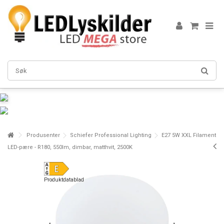
Produsenter
Schiefer Professional Lighting
E27 5W XXL Filament
LED-pære - R180, 550lm, dimbar, matthvit, 2500K
Produktdatablad