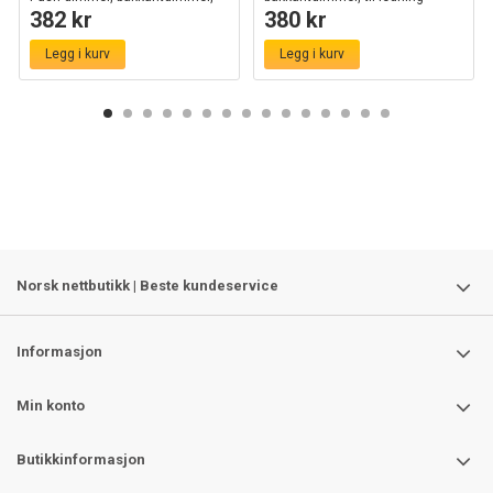
382 kr
380 kr
sort
Legg i kurv
Legg i kurv
Norsk nettbutikk | Beste kundeservice
Informasjon
Min konto
Butikkinformasjon