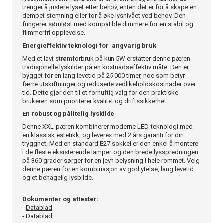
trenger å justere lyset etter behov, enten det er for å skape en
dempet stemning eller for å øke lysnivået ved behov. Den
fungerer sømløst med kompatible dimmere for en stabil og
flimmerfri opplevelse.
Energieffektiv teknologi for langvarig bruk
Med et lavt strømforbruk på kun 5W erstatter denne pæren
tradisjonelle lyskilder på en kostnadseffektiv måte. Den er
bygget for en lang levetid på 25 000 timer, noe som betyr
færre utskiftninger og reduserte vedlikeholdskostnader over
tid. Dette gjør den til et fornuftig valg for den praktiske
brukeren som prioriterer kvalitet og driftssikkerhet.
En robust og pålitelig lyskilde
Denne XXL-pæren kombinerer moderne LED-teknologi med
en klassisk estetikk, og leveres med 2 års garanti for din
trygghet. Med en standard E27-sokkel er den enkel å montere
i de fleste eksisterende lamper, og den brede lysspredningen
på 360 grader sørger for en jevn belysning i hele rommet. Velg
denne pæren for en kombinasjon av god ytelse, lang levetid
og et behagelig lysbilde.
Dokumenter og attester:
-
Datablad
-
Datablad