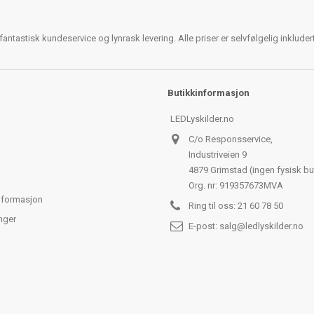
antastisk kundeservice og lynrask levering. Alle priser er selvfølgelig inklude
Butikkinformasjon
LEDLyskilder.no
C/o Responsservice,
Industriveien 9
4879 Grimstad (ingen fysisk bu
Org. nr: 919357673MVA
nformasjon
Ring til oss:
21 60 78 50
nger
E-post:
salg@ledlyskilder.no