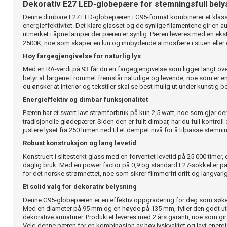
Dekorativ E27 LED-globepære for stemningsfull bely
Denne dimbare E27 LED-globepæren i G95-format kombinerer et kla
energieffektivitet. Det klare glasset og de synlige filamentene gir en
utmerket i åpne lamper der pæren er synlig. Pæren leveres med en eks
2500K, noe som skaper en lun og innbydende atmosfære i stuen eller 
Høy fargegjengivelse for naturlig lys
Med en RA-verdi på 93 får du en fargegjengivelse som ligger langt ov
betyr at fargene i rommet fremstår naturlige og levende, noe som er en
du ønsker at interiør og tekstiler skal se best mulig ut under kunstig b
Energieffektiv og dimbar funksjonalitet
Pæren har et svært lavt strømforbruk på kun 2,5 watt, noe som gjør den
tradisjonelle glødepærer. Siden den er fullt dimbar, har du full kontroll
justere lyset fra 250 lumen ned til et dempet nivå for å tilpasse stemni
Robust konstruksjon og lang levetid
Konstruert i slitesterkt glass med en forventet levetid på 25 000 timer, 
daglig bruk. Med en power factor på 0,9 og standard E27-sokkel er p
for det norske strømnettet, noe som sikrer flimmerfri drift og langvarig
Et solid valg for dekorativ belysning
Denne G95-globepæren er en effektiv oppgradering for deg som søker 
Med en diameter på 95 mm og en høyde på 135 mm, fyller den godt ut 
dekorative armaturer. Produktet leveres med 2 års garanti, noe som gir
Velg denne pæren for en kombinasjon av høy lyskvalitet og lavt energi