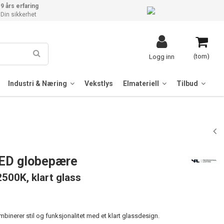
9 års erfaring
Din sikkerhet
(tom)
Logg inn
Industri & Næring
Vekstlys
Elmateriell
Tilbud
LED globepære
2500K, klart glass
nerer stil og funksjonalitet med et klart glassdesign.