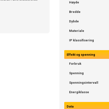
Høyde
Bredde
Dybde
Materiale
IP klassifisering
Effekt og spenning
Forbruk
Spenning
Spenningsintervall
Energiklasse
Data