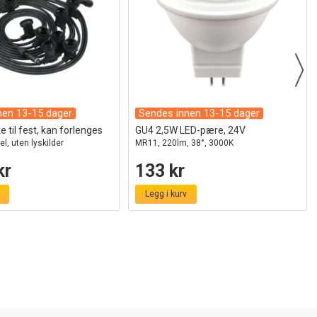
nen 13-15 dager
Sendes innen 13-15 dager
 til fest, kan forlenges
GU4 2,5W LED-pære, 24V
el, uten lyskilder
MR11, 220lm, 38°, 3000K
kr
133 kr
Legg i kurv