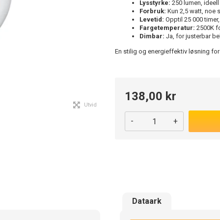
Lysstyrke:
250 lumen, ideell
Forbruk:
Kun 2,5 watt, noe s
Levetid:
Opptil 25 000 timer,
Fargetemperatur:
2500K fo
Dimbar:
Ja, for justerbar be
En stilig og energieffektiv løsning fo
138,00 kr
Utvid
-
+
Dataark