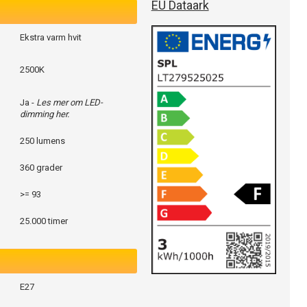
EU Dataark
Ekstra varm hvit
2500K
Ja -
Les mer om LED-
dimming her.
250 lumens
360 grader
>= 93
25.000 timer
E27