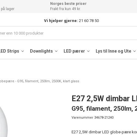
Norges beste priser
 på lager
Frakt fra kun 49 kr.
Vi hjelper gjerne:
21 60 78 50
LED Strips
Downlights
LED pærer
Lys til Inne og Ute
bepære - G95, filament, 250lm, 2500K, klart glass
E27 2,5W dimbar 
G95, filament, 250lm, 
Varenummer
34678-21240
E27 2,5W dimbar LED globe-pære kombi