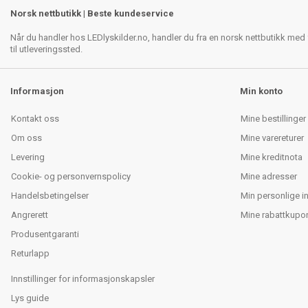
Norsk nettbutikk | Beste kundeservice
Når du handler hos LEDlyskilder.no, handler du fra en norsk nettbutikk med f
til utleveringssted.
Informasjon
Min konto
Kontakt oss
Mine bestillinger
Om oss
Mine varereturer
Levering
Mine kreditnota
Cookie- og personvernspolicy
Mine adresser
Handelsbetingelser
Min personlige i
Angrerett
Mine rabattkupo
Produsentgaranti
Returlapp
Innstillinger for informasjonskapsler
Lys guide