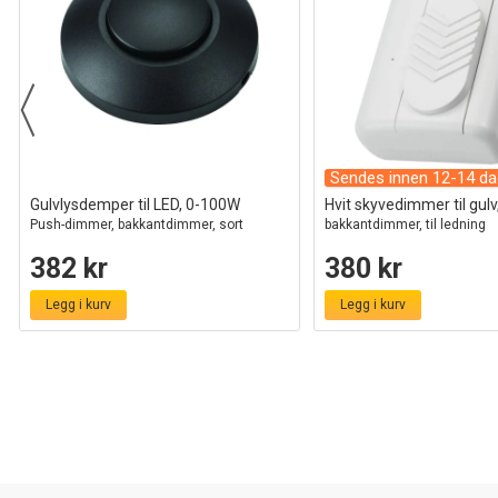
Sendes innen 12-14 da
Gulvlysdemper til LED, 0-100W
Hvit skyvedimmer til gul
Push-dimmer, bakkantdimmer, sort
bakkantdimmer, til ledning
382 kr
380 kr
Legg i kurv
Legg i kurv