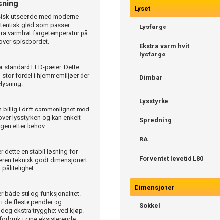
sning
Lyset
ssisk utseende med moderne
 autentisk glød som passer
Lysfarge
tra varmhvit fargetemperatur på
over spisebordet.
Ekstra varm hvit
lysfarge
er standard LED-pærer. Dette
 stor fordel i hjemmemiljøer der
Dimbar
elysning.
Lysstyrke
 billig i drift sammenlignet med
 over lysstyrken og kan enkelt
Spredning
ngen etter behov.
RA
er dette en stabil løsning for
Forventet levetid L80
æren teknisk godt dimensjonert
 pålitelighet.
Dimensjoner
både stil og funksjonalitet.
i de fleste pendler og
Sokkel
 deg ekstra trygghet ved kjøp.
forbruk i dine eksisterende