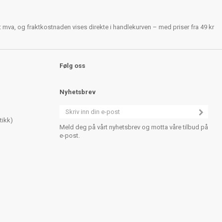
rt mva, og fraktkostnaden vises direkte i handlekurven – med priser fra 49 kr
Følg oss
Nyhetsbrev
tikk)
Meld deg på vårt nyhetsbrev og motta våre tilbud på
e-post.