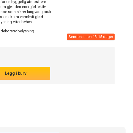
 for en hyggelig atmosfære.
om gjør den energieffektiv.
 noe som sikrer langvarig bruk.
r en ekstra varmhvit glød.
lysning etter behov.
r dekorativ belysning.
Sendes innen 13-15 dager
Legg i kurv