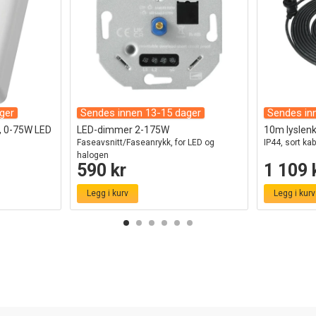
ger
Sendes innen 13-15 dager
Sendes in
v, 0-75W LED
LED-dimmer 2-175W
10m lyslenke
Faseavsnitt/Faseanrykk, for LED og
IP44, sort kab
halogen
590 kr
1 109 
Legg i kurv
Legg i kurv