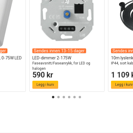
ger
Sendes innen 13-15 dager
Sendes in
v, 0-75W LED
LED-dimmer 2-175W
10m lyslenke
Faseavsnitt/Faseanrykk, for LED og
IP44, sort kab
halogen
590 kr
1 109 
Legg i kurv
Legg i kurv