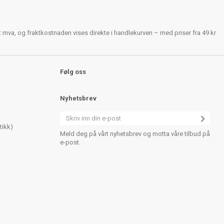
rt mva, og fraktkostnaden vises direkte i handlekurven – med priser fra 49 kr
Følg oss
Nyhetsbrev
tikk)
Meld deg på vårt nyhetsbrev og motta våre tilbud på
e-post.