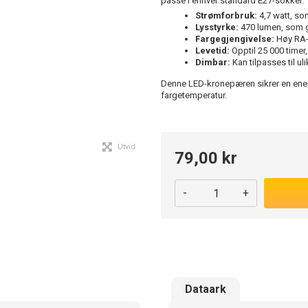
passe i enhver standard E27-sokkel.
Strømforbruk:
4,7 watt, so
Lysstyrke:
470 lumen, som gi
Fargegjengivelse:
Høy RA-v
Levetid:
Opptil 25 000 timer
Dimbar:
Kan tilpasses til u
Denne LED-kronepæren sikrer en ener
fargetemperatur.
Utvid
79,00 kr
-
+
Dataark