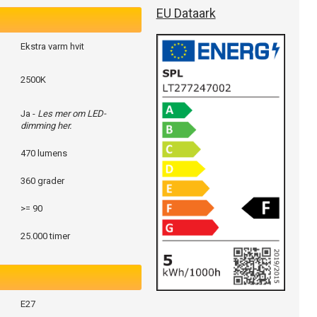
EU Dataark
Ekstra varm hvit
2500K
Ja -
Les mer om LED-
dimming her.
470 lumens
360 grader
>= 90
25.000 timer
E27