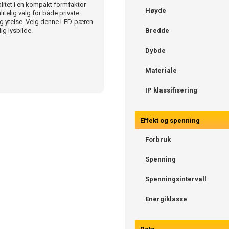
itet i en kompakt formfaktor
Høyde
itelig valg for både private
 og ytelse. Velg denne LED-pæren
ig lysbilde.
Bredde
Dybde
Materiale
IP klassifisering
Effekt og spenning
Forbruk
Spenning
Spenningsintervall
Energiklasse