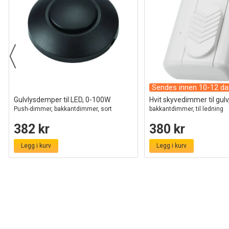
Sendes innen 10-12 da
Gulvlysdemper til LED, 0-100W
Hvit skyvedimmer til gul
Push-dimmer, bakkantdimmer, sort
bakkantdimmer, til ledning
382 kr
380 kr
Legg i kurv
Legg i kurv