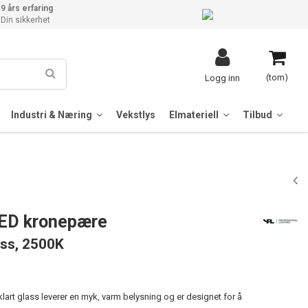
9 års erfaring
Din sikkerhet
(tom)
Logg inn
Industri & Næring
Vekstlys
Elmateriell
Tilbud
LED kronepære
ass, 2500K
klart glass leverer en myk, varm belysning og er designet for å