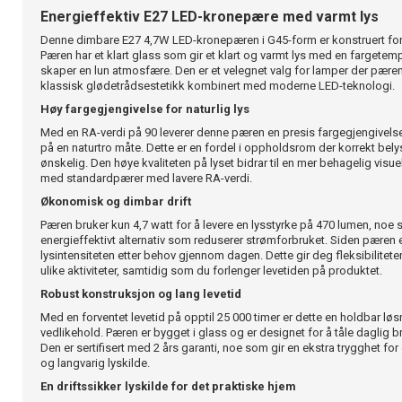
Energieffektiv E27 LED-kronepære med varmt lys
Denne dimbare E27 4,7W LED-kronepæren i G45-form er konstruert for p
Pæren har et klart glass som gir et klart og varmt lys med en fargete
skaper en lun atmosfære. Den er et velegnet valg for lamper der pære
klassisk glødetrådsestetikk kombinert med moderne LED-teknologi.
Høy fargegjengivelse for naturlig lys
Med en RA-verdi på 90 leverer denne pæren en presis fargegjengivels
på en naturtro måte. Dette er en fordel i oppholdsrom der korrekt belysn
ønskelig. Den høye kvaliteten på lyset bidrar til en mer behagelig vis
med standardpærer med lavere RA-verdi.
Økonomisk og dimbar drift
Pæren bruker kun 4,7 watt for å levere en lysstyrke på 470 lumen, noe s
energieffektivt alternativ som reduserer strømforbruket. Siden pæren e
lysintensiteten etter behov gjennom dagen. Dette gir deg fleksibiliteten 
ulike aktiviteter, samtidig som du forlenger levetiden på produktet.
Robust konstruksjon og lang levetid
Med en forventet levetid på opptil 25 000 timer er dette en holdbar l
vedlikehold. Pæren er bygget i glass og er designet for å tåle daglig br
Den er sertifisert med 2 års garanti, noe som gir en ekstra trygghet for
og langvarig lyskilde.
En driftssikker lyskilde for det praktiske hjem