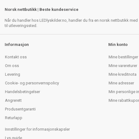
Norsk nettbutikk | Beste kundeservice
Når du handler hos LEDlyskilder.no, handler du fra en norsk nettbutikk med f
til utleveringssted.
Informasjon
Min konto
Kontakt oss
Mine bestillinger
Om oss
Mine varereturer
Levering
Mine kreditnota
Cookie- og personvernspolicy
Mine adresser
Handelsbetingelser
Min personlige i
Angrerett
Mine rabattkupo
Produsentgaranti
Returlapp
Innstillinger for informasjonskapsler
Lys guide