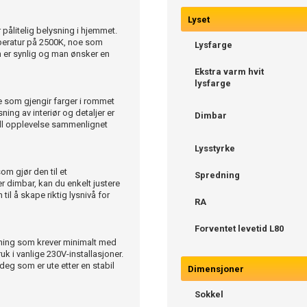
Lyset
ålitelig belysning i hjemmet.
mperatur på 2500K, noe som
Lysfarge
n er synlig og man ønsker en
Ekstra varm hvit
lysfarge
e som gjengir farger i rommet
ing av interiør og detaljer er
Dimbar
uell opplevelse sammenlignet
Lysstyrke
om gjør den til et
Spredning
r dimbar, kan du enkelt justere
til å skape riktig lysnivå for
RA
Forventet levetid L80
øsning som krever minimalt med
uk i vanlige 230V-installasjoner.
 deg som er ute etter en stabil
Dimensjoner
Sokkel