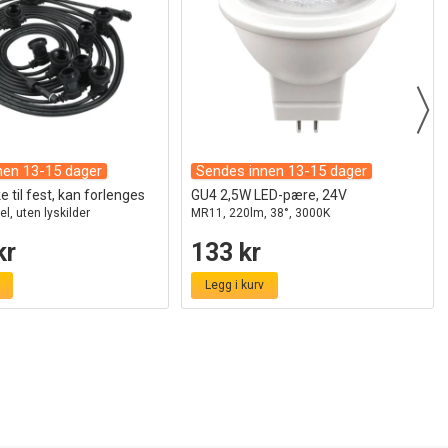
nen 13-15 dager
Sendes innen 13-15 dager
 til fest, kan forlenges
GU4 2,5W LED-pære, 24V
el, uten lyskilder
MR11, 220lm, 38°, 3000K
kr
133 kr
Legg i kurv