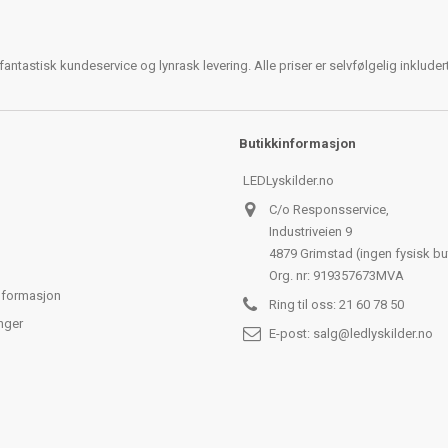
antastisk kundeservice og lynrask levering. Alle priser er selvfølgelig inklude
Butikkinformasjon
LEDLyskilder.no
C/o Responsservice,
Industriveien 9
4879 Grimstad (ingen fysisk bu
Org. nr: 919357673MVA
nformasjon
Ring til oss:
21 60 78 50
nger
E-post:
salg@ledlyskilder.no