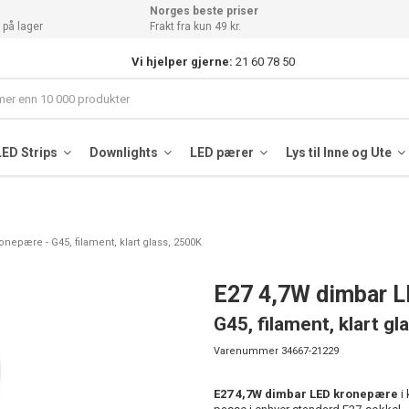
Norges beste priser
 på lager
Frakt fra kun 49 kr.
Vi hjelper gjerne:
21 60 78 50
LED Strips
Downlights
LED pærer
Lys til Inne og Ute
nepære - G45, filament, klart glass, 2500K
E27 4,7W dimbar 
G45, filament, klart gl
Varenummer
34667-21229
E27 4,7W dimbar LED kronepære
i 