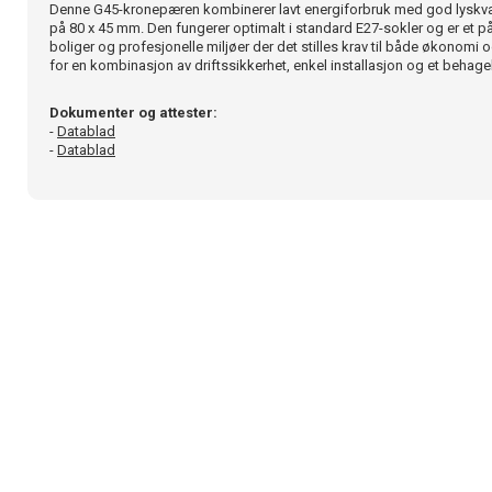
Denne G45-kronepæren kombinerer lavt energiforbruk med god lyskval
på 80 x 45 mm. Den fungerer optimalt i standard E27-sokler og er et pål
boliger og profesjonelle miljøer der det stilles krav til både økonomi
for en kombinasjon av driftssikkerhet, enkel installasjon og et behagel
Dokumenter og attester:
-
Datablad
-
Datablad