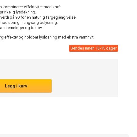
m kombinerer effektivitet med kraft.
r rikelig lysdekning.
erdi på 90 for en naturlig fargegjengivelse.
, noe som gir langvarig belysning.
like stemninger og behov.
gieffektiv og holdbar lysløsning med ekstra varmhvit
Sendes innen 13-15 dager
Legg i kurv