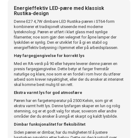
Energieffektiv LED-pære med klassisk
Rustika-design
Denne E27 4,7W dimbare LED Rustika-pæren i ST64-form
kombinerer et tradisjonelt utseende med moderne
lysteknologi. Pæren er utført i klart glass med synlige
filamenter, noe som gjør den velegnet for åpne lamper der
lyskilden er synlig. Den er utviklet for å gi en stabil og
energieffektiv belysning i hjemmet eller på arbeidsplassen.
Høy fargegjengivelse for korrekt lys
Med en RA-verdi på 90 eller høyere leverer denne pæren en
presis fargegjengivelse. Dette betyr at farger fremstår
naturlige og klare, noe som er en fordel i rom hvor du utfører
arbeid som krever nøyaktighet, eller der du ønsker at interiøret
skal komme best mulig til sin rett.
Ekstra varmt lys for god atmosfære
Pæren har en fargetemperatur på 2500 Kelvin, som gir et
ekstra varmt hvitt lys. Denne lysfargen skaper en lun og rolig
stemning, og er et godt valg for stuer, soverom eller andre
områder der du ønsker å unngå et skarpt og kaldt lysbilde.
Dimbar funksjonalitet for fleksibilitet
Siden pæren er dimbar, har du muligheten til å justere
lysstyrken nøyaktig etter behov. Dette gir deg kontroll over