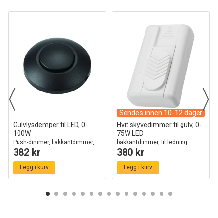
Sendes innen 10-12 dager
Gulvlysdemper til LED, 0-
Hvit skyvedimmer til gulv, 0-
100W
75W LED
Push-dimmer, bakkantdimmer,
bakkantdimmer, til ledning
382 kr
380 kr
sort
Legg i kurv
Legg i kurv