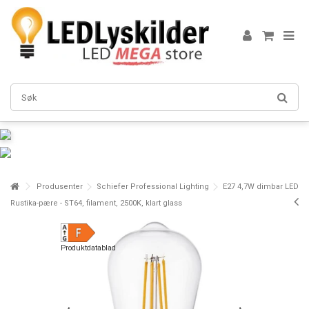
Produsenter
Schiefer Professional Lighting
E27 4,7W dimbar LED
Rustika-pære - ST64, filament, 2500K, klart glass
Produktdatablad