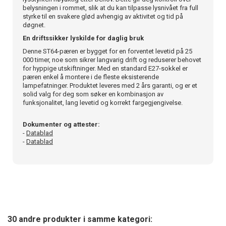
belysningen i rommet, slik at du kan tilpasse lysnivået fra full
styrke til en svakere glød avhengig av aktivitet og tid på
døgnet.
En driftssikker lyskilde for daglig bruk
Denne ST64-pæren er bygget for en forventet levetid på 25
000 timer, noe som sikrer langvarig drift og reduserer behovet
for hyppige utskiftninger. Med en standard E27-sokkel er
pæren enkel å montere i de fleste eksisterende
lampefatninger. Produktet leveres med 2 års garanti, og er et
solid valg for deg som søker en kombinasjon av
funksjonalitet, lang levetid og korrekt fargegjengivelse.
Dokumenter og attester:
-
Datablad
-
Datablad
30 andre produkter i samme kategori: