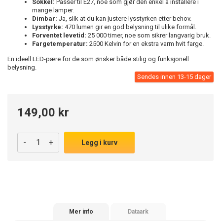
Sokkel:
Passer til E27, noe som gjør den enkel å installere i
mange lamper.
Dimbar:
Ja, slik at du kan justere lysstyrken etter behov.
Lysstyrke:
470 lumen gir en god belysning til ulike formål.
Forventet levetid:
25 000 timer, noe som sikrer langvarig bruk.
Fargetemperatur:
2500 Kelvin for en ekstra varm hvit farge.
En ideell LED-pære for de som ønsker både stilig og funksjonell
belysning.
Sendes innen 13-15 dager
149,00 kr
-
+
Legg i kurv
Mer info
Dataark