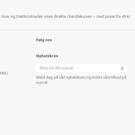
rt mva, og fraktkostnaden vises direkte i handlekurven – med priser fra 49 kr
Følg oss
Nyhetsbrev
tikk)
Meld deg på vårt nyhetsbrev og motta våre tilbud på
e-post.