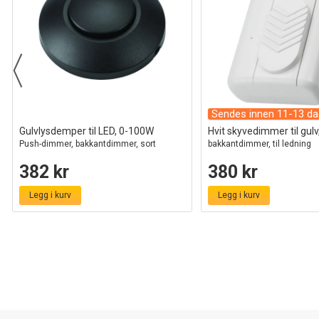
Sendes innen 11-13 da
Gulvlysdemper til LED, 0-100W
Hvit skyvedimmer til gul
Push-dimmer, bakkantdimmer, sort
bakkantdimmer, til ledning
382 kr
380 kr
Legg i kurv
Legg i kurv