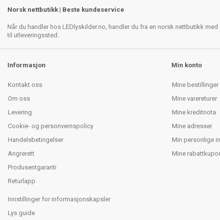
Norsk nettbutikk | Beste kundeservice
Når du handler hos LEDlyskilder.no, handler du fra en norsk nettbutikk med f
til utleveringssted.
Informasjon
Min konto
Kontakt oss
Mine bestillinger
Om oss
Mine varereturer
Levering
Mine kreditnota
Cookie- og personvernspolicy
Mine adresser
Handelsbetingelser
Min personlige i
Angrerett
Mine rabattkupo
Produsentgaranti
Returlapp
Innstillinger for informasjonskapsler
Lys guide