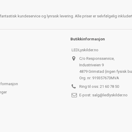
antastisk kundeservice og lynrask levering. Alle priser er selvfølgelig inklude
Butikkinformasjon
LEDLyskilder.no
C/o Responsservice,
Industriveien 9
4879 Grimstad (ingen fysisk bu
Org. nr: 919357673MVA
nformasjon
Ring til oss:
21 60 78 50
nger
E-post:
salg@ledlyskilder.no