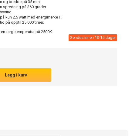
 og bredde på 35 mm.
 spredning på 360 grader.
styring.
på kun 2,5 watt med energimerke F.
tid på opptil 25 000 timer.
d en fargetemperatur på 2500K.
Sendes innen 13-15 dager
Legg i kurv