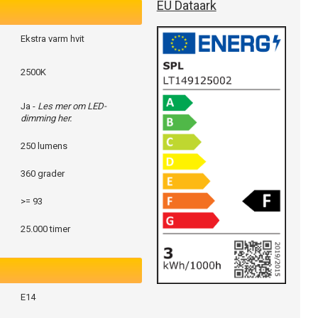
EU Dataark
Ekstra varm hvit
2500K
Ja -
Les mer om LED-
dimming her.
250 lumens
360 grader
>= 93
25.000 timer
E14