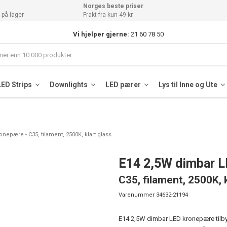
Norges beste priser
 på lager
Frakt fra kun 49 kr.
Vi hjelper gjerne:
21 60 78 50
LED Strips
Downlights
LED pærer
Lys til Inne og Ute
nepære - C35, filament, 2500K, klart glass
E14 2,5W dimbar 
C35, filament, 2500K, k
Varenummer
34632-21194
E14 2,5W dimbar LED kronepære tilbyr