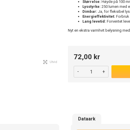
Størrelse:
Høyde på 100 mm
Lysstyrke:
250 lumen med en
Dimbar:
Ja, for fleksibel lys
Energieffektivitet:
Forbruk 
Lang levetid:
Forventet leve
Nyt en ekstra varmhvit belysning me
72,00 kr
Utvid
-
+
Dataark