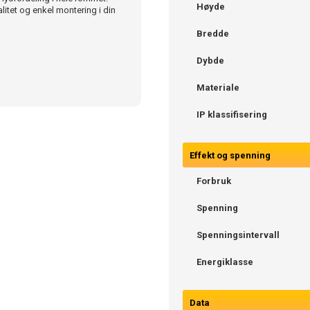
Høyde
litet og enkel montering i din
Bredde
Dybde
Materiale
IP klassifisering
Effekt og spenning
Forbruk
Spenning
Spenningsintervall
Energiklasse
Data