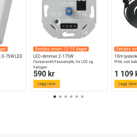
ger
Sendes innen 13-15 dager
Sendes in
v, 0-75W LED
LED-dimmer 2-175W
10m lyslenke
Faseavsnitt/Faseanrykk, for LED og
IP44, sort kab
halogen
590 kr
1 109 
Legg i kurv
Legg i kurv